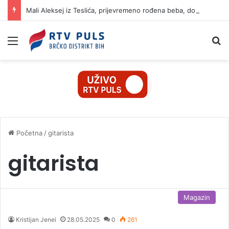
Mali Aleksej iz Teslića, prijevremeno rođena beba, dobio životnu bitku na UKC-u Srpske
Izbornik
Pr
Početna
/
gitarista
gitarista
Magazin
Kristijan Jenei
28.05.2025
0
261