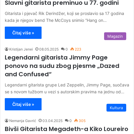
Slavni gitarista preminuo u 77. godini
​Gitarista i pjevač Rik Derindžer, koji se proslavio sa 17 godina
kada je njegov bend The McCoys snimio “Hang on…
Čitaj više »
Magazin
Kristijan Jenei
08.05.2025
0
223
Legendarni gitarista Jimmy Page
ponovo na sudu zbog pjesme „Dazed
and Confused“
Legendarni gitarista grupe Led Zeppelin, Jimmy Page, suočava
se s novom tužbom u vezi s autorskim pravima na jednu od…
Čitaj više »
Kultura
Nemanja Gavrić
03.04.2025
0
305
Bivši Gitarista Megadeth-a Kiko Loureiro