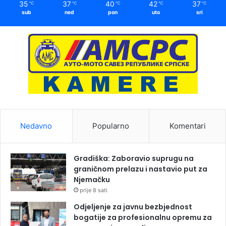
35
37
40
42
37
℃
℃
℃
℃
℃
sub
ned
pon
uto
sri
Nedavno
Popularno
Komentari
Gradiška: Zaboravio suprugu na
graničnom prelazu i nastavio put za
Njemačku
prije 8 sati
Odjeljenje za javnu bezbjednost
bogatije za profesionalnu opremu za