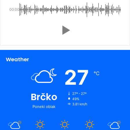
00:00
Weather
27
℃
Brčko
27º - 27º
49%
3.81 km/h
Poneki oblak