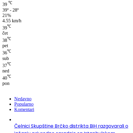
℃
39
39º - 28º
21%
4.55 km/h
℃
39
čet
℃
38
pet
℃
36
sub
℃
37
ned
℃
40
pon
Nedavno
Popularno
Komentari
Čelnici Skupštine Brčko distrikta BiH razgovarali o