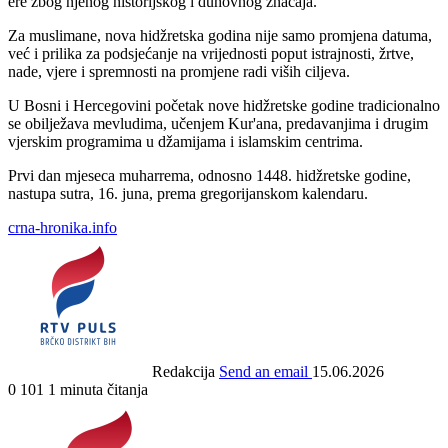
ere zbog njenog historijskog i duhovnog značaja.
Za muslimane, nova hidžretska godina nije samo promjena datuma,
već i prilika za podsjećanje na vrijednosti poput istrajnosti, žrtve,
nade, vjere i spremnosti na promjene radi viših ciljeva.
U Bosni i Hercegovini početak nove hidžretske godine tradicionalno
se obilježava mevludima, učenjem Kur'ana, predavanjima i drugim
vjerskim programima u džamijama i islamskim centrima.
Prvi dan mjeseca muharrema, odnosno 1448. hidžretske godine,
nastupa sutra, 16. juna, prema gregorijanskom kalendaru.
crna-hronika.info
Redakcija
Send an email
15.06.2026
0
101
1 minuta čitanja