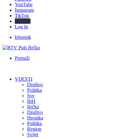
YouTube
Instagram
TikTok
Threads
Log In
Izbornik
Pretraži
VIJESTI
Društvo
Politika
Sve
BiH
Brčko
Društvo
Hronika
Politika
Region
Svijet