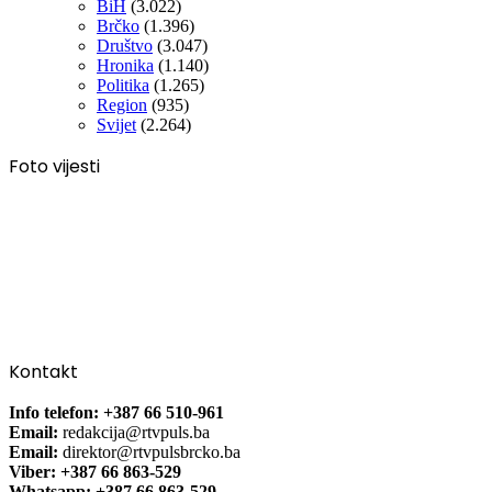
BiH
(3.022)
Brčko
(1.396)
Društvo
(3.047)
Hronika
(1.140)
Politika
(1.265)
Region
(935)
Svijet
(2.264)
Foto vijesti
Kontakt
Info telefon: +387 66 510-961
Email:
redakcija@rtvpuls.ba
Email:
direktor@rtvpulsbrcko.ba
Viber: +387 66 863-529
Whatsapp: +387 66 863-529