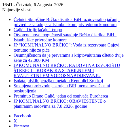
16:41 - Četvrtak, 6 Augusta. 2026.
Najnovije vijesti
Čelnici Skupštine Brčko distrikta BiH razgovarali o jačanju
privredne saradnje sa Istanbulskom privrednom komorom
Gajić i Drljić jačaju Tempo
Otvorene nove mogućnosti saradnje Brčko distrikta BiH i
Istanbulske privredne komore
JP “KOMUNALNO BRČKO”: Voda iz rezervoara Gajevi
trenutno nije za piće
Osumnjičenom da je prevarama s kriptovalutama oštetio dvije
žene za 42.000 KM
JP KOMUNALNO BRČKO: RADOVI NA IZVORIŠTU
ŠTREPCI – KORAK KA STABILNIJEM I
KVALITETNIJEM VODOSNABDIJEVANJU
Isplata julskih penzija u petak u Republici Srpskoj
Smanjena proizvodnja struje u BiH, nema nestašica ni
poskupljenja
Preminuo Drago Galić, jedan od osnivača Euroherca
JP KOMUNALNO BRČKO: OBAVJEŠTENJE o
planiranim radovima za 7.8.2026. godine
Facebook
X
Pinterest