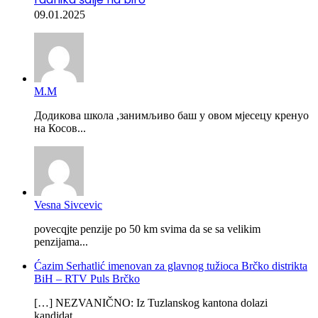
09.01.2025
М.М
Додикова школа ,занимљиво баш у овом мјесецу кренуо
на Косов...
Vesna Sivcevic
povecqjte penzije po 50 km svima da se sa velikim
penzijama...
Ćazim Serhatlić imenovan za glavnog tužioca Brčko distrikta
BiH – RTV Puls Brčko
[…] NEZVANIČNO: Iz Tuzlanskog kantona dolazi
kandidat...