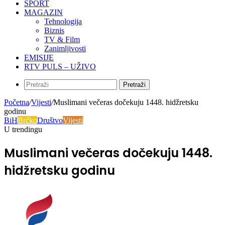
SPORT
MAGAZIN
Tehnologija
Biznis
TV & Film
Zanimljivosti
EMISIJE
RTV PULS – UŽIVO
Pretraži
Početna
/
Vijesti
/
Muslimani večeras dočekuju 1448. hidžretsku
godinu
BiH
Brčko
Društvo
Vijesti
U trendingu
Muslimani večeras dočekuju 1448.
hidžretsku godinu