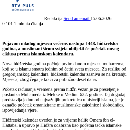
Redakcija
Send an email
15.06.2026
0
101
1 minuta čitanja
Pojavom mladog mjeseca večeras nastupa 1448. hidžretska
godina, a muslimani širom svijeta obilježit će početak novog
ciklusa prema islamskom kalendaru.
Nova hidžretska godina počinje prvim danom mjeseca muharrema,
koji se u islamu smatra jednim od četiri sveta mjeseca. Za razliku od
gregorijanskog kalendara, hidžretski kalendar zasniva se na kretanju
Mjeseca, zbog čega je kraći za približno deset dana.
Početak računanja vremena prema hidžri vezan je za preseljenje
poslanika Muhameda iz Mekke u Medinu 622. godine. Taj događaj
predstavlja jednu od najvažnijih prekretnica u historiji islama, jer je
označio početak organizirane muslimanske zajednice i slobodnijeg
ispovijedanja vjere.
Hidžretski kalendar uveden je za vrijeme halife Omera ibn el-
Hattaba, a upravo je Hidžra odabrana kao početna tačka islamske