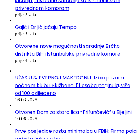
jačanju privredne saradnje sa Istanbulskom
privrednom komorom
prije 2 sata
Gajić i Drljić jačaju Tempo
prije 3 sata
Otvorene nove mogućnosti saradnje Brčko
distrikta BiH i Istanbulske privredne komore
prije 3 sata
UŽAS U SJEVERNOJ MAKEDONIJI Izbio požar u
noćnom klubu. Službeno: 51 osoba poginula, više
od 100 ozlijeđeno
16.03.2025
Otvoren Dom za stara lica “Trifunčević” u Bijeljini
10.06.2025
Prve posljedice rasta minimalca u FBiH: Firma pola
radnika šalje na biro