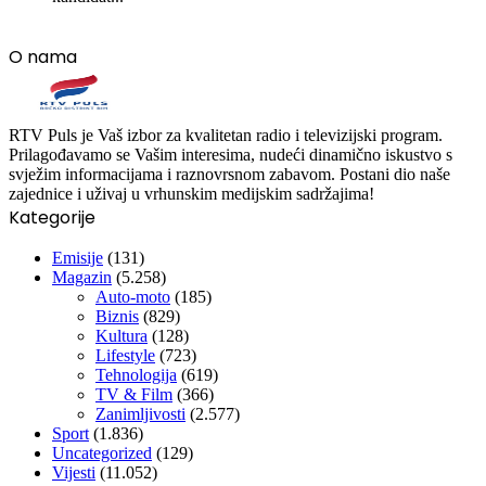
O nama
RTV Puls je Vaš izbor za kvalitetan radio i televizijski program.
Prilagođavamo se Vašim interesima, nudeći dinamično iskustvo s
svježim informacijama i raznovrsnom zabavom. Postani dio naše
zajednice i uživaj u vrhunskim medijskim sadržajima!
Kategorije
Emisije
(131)
Magazin
(5.258)
Auto-moto
(185)
Biznis
(829)
Kultura
(128)
Lifestyle
(723)
Tehnologija
(619)
TV & Film
(366)
Zanimljivosti
(2.577)
Sport
(1.836)
Uncategorized
(129)
Vijesti
(11.052)