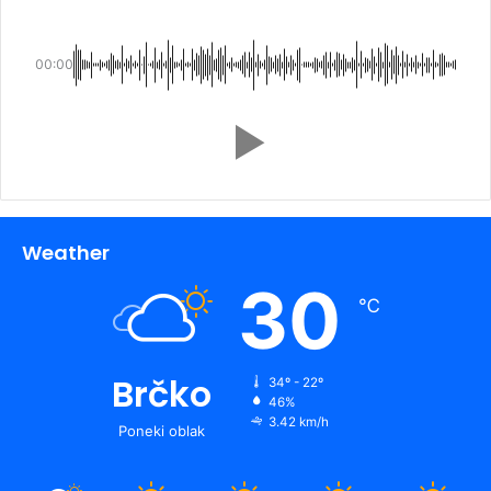
00:00
Weather
30
℃
Brčko
34º - 22º
46%
3.42 km/h
Poneki oblak