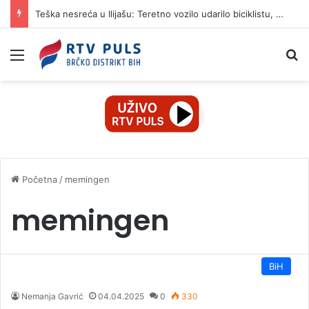
Teška nesreća u Ilijašu: Teretno vozilo udarilo biciklistu, 75-godišnjak zadržan u bolnici
Izbornik
Pr
Početna
/
memingen
memingen
BiH
Nemanja Gavrić
04.04.2025
0
330