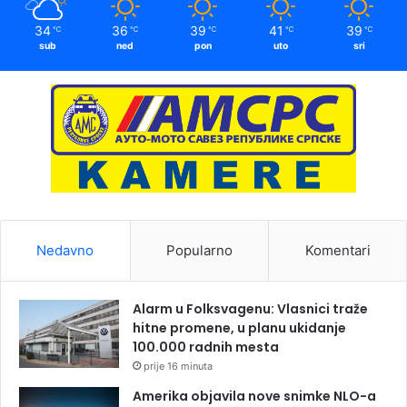
34
36
39
41
39
℃
℃
℃
℃
℃
sub
ned
pon
uto
sri
Nedavno
Popularno
Komentari
Alarm u Folksvagenu: Vlasnici traže
hitne promene, u planu ukidanje
100.000 radnih mesta
prije 16 minuta
Amerika objavila nove snimke NLO-a