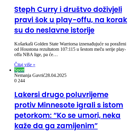
Steph Curry i društvo doživjeli
pravi šok u play-offu, na korak
su do neslavne istorije
Košarkaši Golden State Warriorsa iznenađujuće su poraženi
od Houstona rezultatom 107:115 u šestom meču serije play-
offa NBA lige, pa će…
Čitaj više »
Sport
Nemanja Gavrić
28.04.2025
0
244
Lakersi drugo poluvrijeme
protiv Minnesote igrali s istom
petorkom: “Ko se umori, neka
kaže da ga zamijenim”