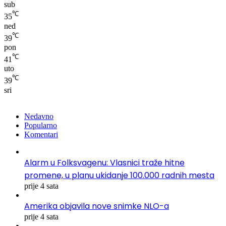
sub
℃
35
ned
℃
39
pon
℃
41
uto
℃
39
sri
Nedavno
Popularno
Komentari
Alarm u Folksvagenu: Vlasnici traže hitne
promene, u planu ukidanje 100.000 radnih mesta
prije 4 sata
Amerika objavila nove snimke NLO-a
prije 4 sata