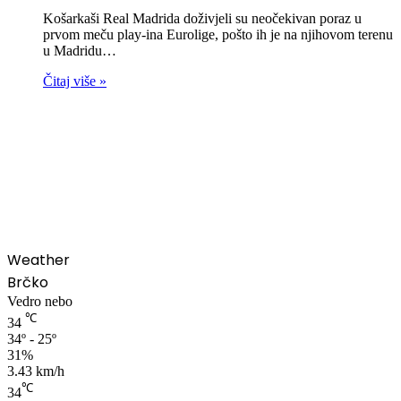
Košarkaši Real Madrida doživjeli su neočekivan poraz u
prvom meču play-ina Eurolige, pošto ih je na njihovom terenu
u Madridu…
Čitaj više »
00:00
Weather
Brčko
Vedro nebo
℃
34
34º - 25º
31%
3.43 km/h
℃
34