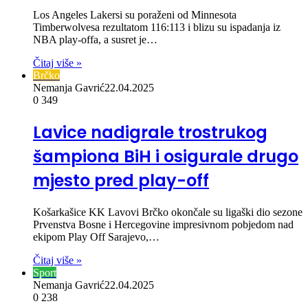
Los Angeles Lakersi su poraženi od Minnesota
Timberwolvesa rezultatom 116:113 i blizu su ispadanja iz
NBA play-offa, a susret je…
Čitaj više »
Brčko
Nemanja Gavrić
22.04.2025
0
349
Lavice nadigrale trostrukog
šampiona BiH i osigurale drugo
mjesto pred play-off
Košarkašice KK Lavovi Brčko okončale su ligaški dio sezone
Prvenstva Bosne i Hercegovine impresivnom pobjedom nad
ekipom Play Off Sarajevo,…
Čitaj više »
Sport
Nemanja Gavrić
22.04.2025
0
238