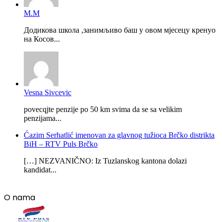
М.М
Додикова школа ,занимљиво баш у овом мјесецу кренуо
на Косов...
Vesna Sivcevic
povecqjte penzije po 50 km svima da se sa velikim
penzijama...
Ćazim Serhatlić imenovan za glavnog tužioca Brčko distrikta
BiH – RTV Puls Brčko
[…] NEZVANIČNO: Iz Tuzlanskog kantona dolazi
kandidat...
O nama