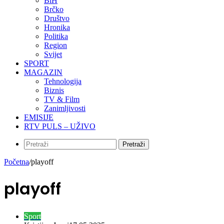
BiH
Brčko
Društvo
Hronika
Politika
Region
Svijet
SPORT
MAGAZIN
Tehnologija
Biznis
TV & Film
Zanimljivosti
EMISIJE
RTV PULS – UŽIVO
Pretraži
Početna
/
playoff
playoff
Sport