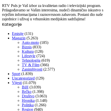
RTV Puls je Vaš izbor za kvalitetan radio i televizijski program.
Prilagođavamo se Vašim interesima, nudeći dinamično iskustvo s
svježim informacijama i raznovrsnom zabavom. Postani dio naše
zajednice i uživaj u vrhunskim medijskim sadržajima!
Kategorije
Emisije
(131)
Magazin
(5.263)
Auto-moto
(185)
Biznis
(833)
Kultura
(128)
Lifestyle
(724)
Tehnologija
(619)
TV & Film
(366)
Zanimljivosti
(2.577)
Sport
(1.839)
Uncategorized
(129)
Vijesti
(11.079)
BiH
(3.039)
Brčko
(1.398)
Društvo
(3.063)
Hronika
(1.148)
Politika
(1.266)
Region
(940)