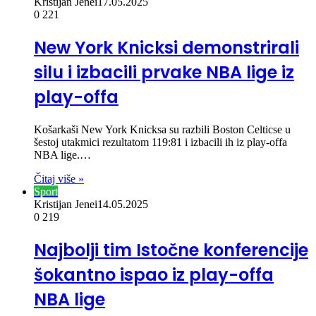
Kristijan Jenei
17.05.2025
0
221
New York Knicksi demonstrirali
silu i izbacili prvake NBA lige iz
play-offa
Košarkaši New York Knicksa su razbili Boston Celticse u
šestoj utakmici rezultatom 119:81 i izbacili ih iz play-offa
NBA lige.…
Čitaj više »
Sport
Kristijan Jenei
14.05.2025
0
219
Najbolji tim Istočne konferencije
šokantno ispao iz play-offa
NBA lige