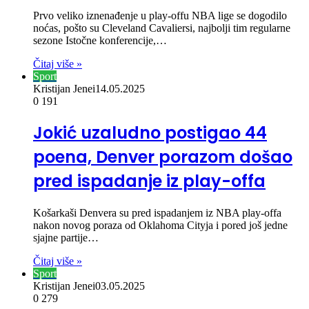
Prvo veliko iznenađenje u play-offu NBA lige se dogodilo
noćas, pošto su Cleveland Cavaliersi, najbolji tim regularne
sezone Istočne konferencije,…
Čitaj više »
Sport
Kristijan Jenei
14.05.2025
0
191
Jokić uzaludno postigao 44
poena, Denver porazom došao
pred ispadanje iz play-offa
Košarkaši Denvera su pred ispadanjem iz NBA play-offa
nakon novog poraza od Oklahoma Cityja i pored još jedne
sjajne partije…
Čitaj više »
Sport
Kristijan Jenei
03.05.2025
0
279