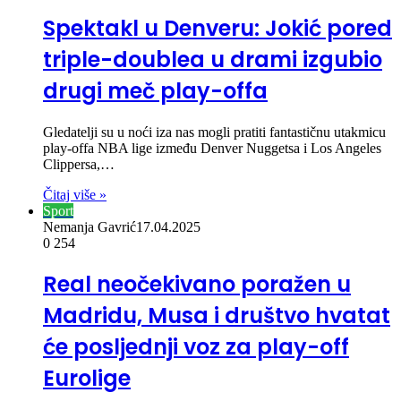
Spektakl u Denveru: Jokić pored
triple-doublea u drami izgubio
drugi meč play-offa
Gledatelji su u noći iza nas mogli pratiti fantastičnu utakmicu
play-offa NBA lige između Denver Nuggetsa i Los Angeles
Clippersa,…
Čitaj više »
Sport
Nemanja Gavrić
17.04.2025
0
254
Real neočekivano poražen u
Madridu, Musa i društvo hvatat
će posljednji voz za play-off
Eurolige