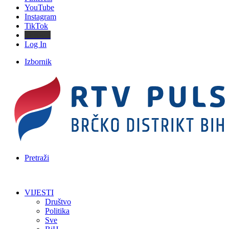
YouTube
Instagram
TikTok
Threads
Log In
Izbornik
Pretraži
VIJESTI
Društvo
Politika
Sve