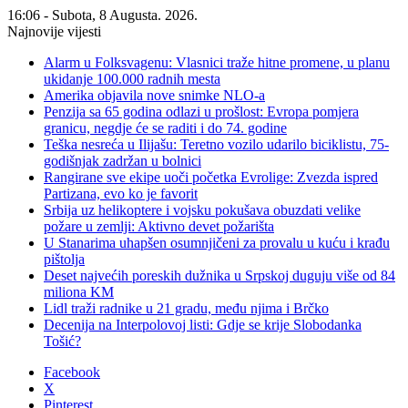
16:06 - Subota, 8 Augusta. 2026.
Najnovije vijesti
Alarm u Folksvagenu: Vlasnici traže hitne promene, u planu
ukidanje 100.000 radnih mesta
Amerika objavila nove snimke NLO-a
Penzija sa 65 godina odlazi u prošlost: Evropa pomjera
granicu, negdje će se raditi i do 74. godine
Teška nesreća u Ilijašu: Teretno vozilo udarilo biciklistu, 75-
godišnjak zadržan u bolnici
Rangirane sve ekipe uoči početka Evrolige: Zvezda ispred
Partizana, evo ko je favorit
Srbija uz helikoptere i vojsku pokušava obuzdati velike
požare u zemlji: Aktivno devet požarišta
U Stanarima uhapšen osumnjičeni za provalu u kuću i krađu
pištolja
Deset najvećih poreskih dužnika u Srpskoj duguju više od 84
miliona KM
Lidl traži radnike u 21 gradu, među njima i Brčko
Decenija na Interpolovoj listi: Gdje se krije Slobodanka
Tošić?
Facebook
X
Pinterest