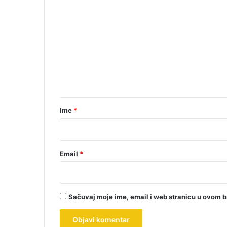
K
o
m
e
n
t
a
r
Ime
*
*
Email
*
Sačuvaj moje ime, email i web stranicu u ovom 