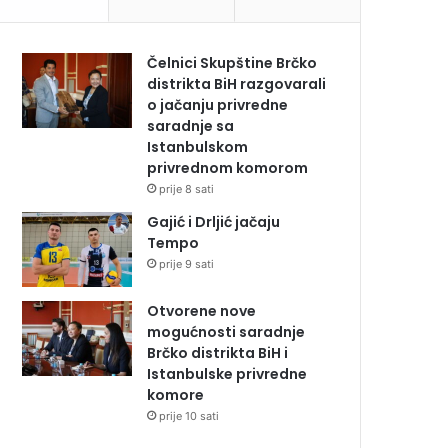
Čelnici Skupštine Brčko
distrikta BiH razgovarali
o jačanju privredne
saradnje sa
Istanbulskom
privrednom komorom
prije 8 sati
Gajić i Drljić jačaju
Tempo
prije 9 sati
Otvorene nove
mogućnosti saradnje
Brčko distrikta BiH i
Istanbulske privredne
komore
prije 10 sati