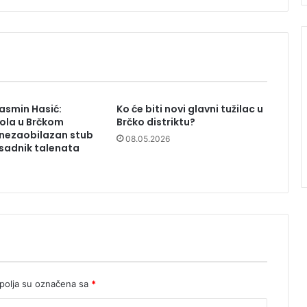
asmin Hasić:
Ko će biti novi glavni tužilac u
ola u Brčkom
Brčko distriktu?
 nezaobilazan stub
08.05.2026
asadnik talenata
olja su označena sa
*