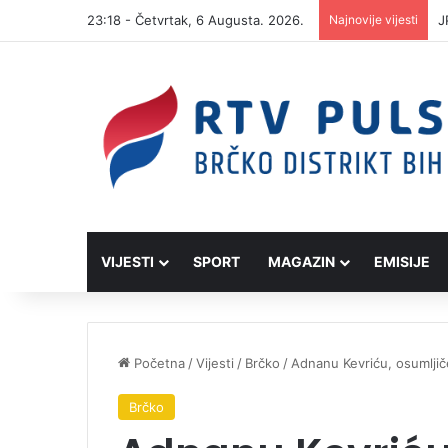
23:18 - Četvrtak, 6 Augusta. 2026.
Najnovije vijesti
J
VIJESTI
SPORT
MAGAZIN
EMISIJE
Početna
/
Vijesti
/
Brčko
/
Adnanu Kevriću, osumljič
Brčko