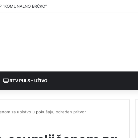
P “KOMUNALNO BRČKO”: Voda iz rezervoara Gajevi trenutno nije za pić
RTV PULS – UŽIVO
enom za ubistvo u pokušaju, određen pritvor