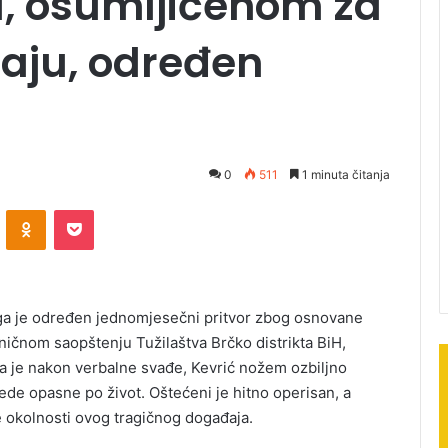
, osumljičenom za
aju, određen
0
511
1 minuta čitanja
ontakte
Odnoklassniki
Pocket
ega je određen jednomjesečni pritvor zbog osnovane
ičnom saopštenju Tužilaštva Brčko distrikta BiH,
da je nakon verbalne svađe, Kevrić nožem ozbiljno
rede opasne po život. Oštećeni je hitno operisan, a
ve okolnosti ovog tragičnog događaja.