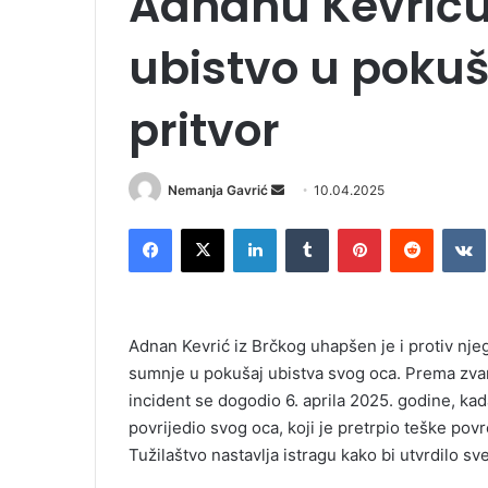
Adnanu Kevriću
ubistvo u pokuš
pritvor
Nemanja Gavrić
S
10.04.2025
e
Facebook
X
LinkedIn
Tumblr
Pinterest
Reddit
VK
n
d
a
n
Adnan Kevrić iz Brčkog uhapšen je i protiv nj
e
sumnje u pokušaj ubistva svog oca. Prema zvan
m
incident se dogodio 6. aprila 2025. godine, ka
a
i
povrijedio svog oca, koji je pretrpio teške pov
l
Tužilaštvo nastavlja istragu kako bi utvrdilo s