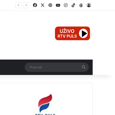
Facebook
X
Pinterest
YouTube
Instagram
TikTok
Threads
Log In
e
Pretraži