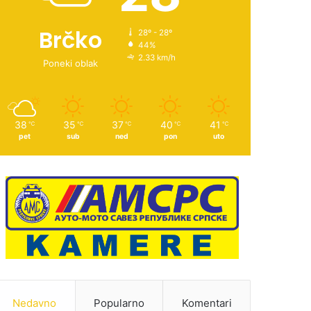
Brčko
28º - 28º
44%
2.33 km/h
Poneki oblak
38
35
37
40
41
℃
℃
℃
℃
℃
pet
sub
ned
pon
uto
Nedavno
Popularno
Komentari