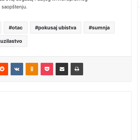
u saopštenju.
otac
pokusaj ubistva
sumnja
tuzilastvo
Reddit
VKontakte
Odnoklassniki
Pocket
Podijeli putem Emaila
Štampaj