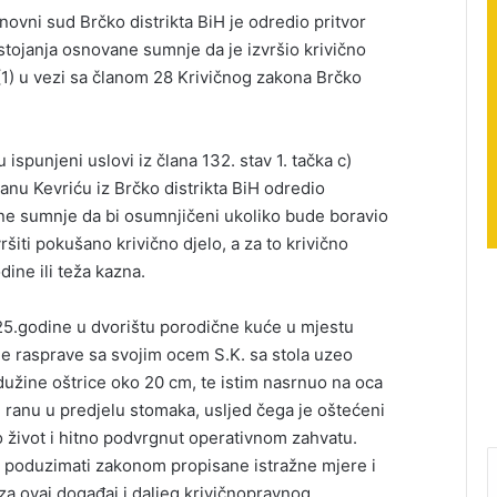
novni sud Brčko distrikta BiH je odredio pritvor
stojanja osnovane sumnje da je izvršio krivično
 (1) u vezi sa članom 28 Krivičnog zakona Brčko
 ispunjeni uslovi iz člana 132. stav 1. tačka c)
anu Kevriću iz Brčko distrikta BiH odredio
ne sumnje da bi osumnjičeni ukoliko bude boravio
ršiti pokušano krivično djelo, a za to krivično
dine ili teža kazna.
25.godine u dvorištu porodične kuće u mjestu
e rasprave sa svojim ocem S.K. sa stola uzeo
dužine oštrice oko 20 cm, te istim nasrnuo na oca
ranu u predjelu stomaka, usljed čega je oštećeni
 život i hitno podvrgnut operativnom zahvatu.
ti poduzimati zakonom propisane istražne mjere i
 za ovaj događaj i daljeg krivičnopravnog