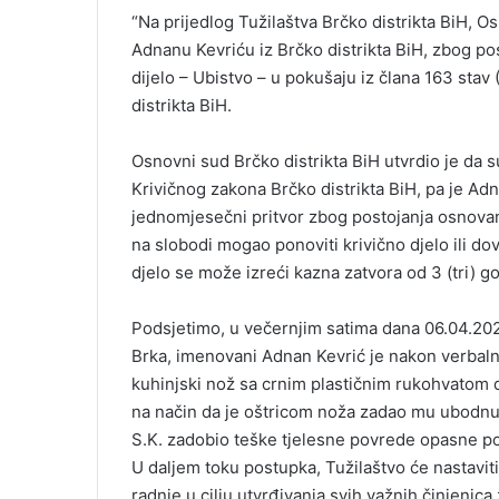
“Na prijedlog Tužilaštva Brčko distrikta BiH, Os
Adnanu Kevriću iz Brčko distrikta BiH, zbog po
dijelo – Ubistvo – u pokušaju iz člana 163 stav
distrikta BiH.
Osnovni sud Brčko distrikta BiH utvrdio je da su
Krivičnog zakona Brčko distrikta BiH, pa je Adn
jednomjesečni pritvor zbog postojanja osnova
na slobodi mogao ponoviti krivično djelo ili dov
djelo se može izreći kazna zatvora od 3 (tri) go
Podsjetimo, u večernjim satima dana 06.04.20
Brka, imenovani Adnan Kevrić je nakon verbaln
kuhinjski nož sa crnim plastičnim rukohvatom 
na način da je oštricom noža zadao mu ubodnu 
S.K. zadobio teške tjelesne povrede opasne po
U daljem toku postupka, Tužilaštvo će nastavi
radnje u cilju utvrđivanja svih važnih činjenica