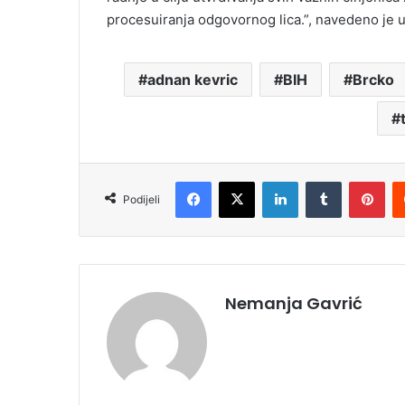
procesuiranja odgovornog lica.”, navedeno je 
adnan kevric
BIH
Brcko
Facebook
X
LinkedIn
Tumblr
Pinterest
Podijeli
Nemanja Gavrić