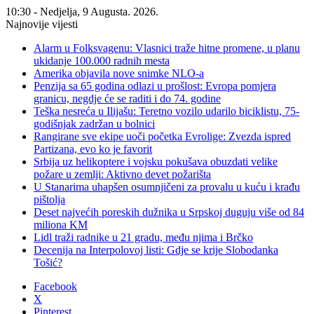
10:30 - Nedjelja, 9 Augusta. 2026.
Najnovije vijesti
Alarm u Folksvagenu: Vlasnici traže hitne promene, u planu
ukidanje 100.000 radnih mesta
Amerika objavila nove snimke NLO-a
Penzija sa 65 godina odlazi u prošlost: Evropa pomjera
granicu, negdje će se raditi i do 74. godine
Teška nesreća u Ilijašu: Teretno vozilo udarilo biciklistu, 75-
godišnjak zadržan u bolnici
Rangirane sve ekipe uoči početka Evrolige: Zvezda ispred
Partizana, evo ko je favorit
Srbija uz helikoptere i vojsku pokušava obuzdati velike
požare u zemlji: Aktivno devet požarišta
U Stanarima uhapšen osumnjičeni za provalu u kuću i krađu
pištolja
Deset najvećih poreskih dužnika u Srpskoj duguju više od 84
miliona KM
Lidl traži radnike u 21 gradu, među njima i Brčko
Decenija na Interpolovoj listi: Gdje se krije Slobodanka
Tošić?
Facebook
X
Pinterest