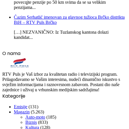
povecqjte penzije po 50 km svima da se sa velikim
penzijama...
Ćazim Serhatlić imenovan za glavnog tužioca Brčko distrikta
BiH – RTV Puls Brčko
[…] NEZVANIČNO: Iz Tuzlanskog kantona dolazi
kandidat...
O nama
RTV Puls je Vaš izbor za kvalitetan radio i televizijski program.
Prilagođavamo se Vašim interesima, nudeći dinamično iskustvo s
svježim informacijama i raznovrsnom zabavom. Postani dio naše
zajednice i uživaj u vrhunskim medijskim sadržajima!
Kategorije
Emisije
(131)
Magazin
(5.263)
Auto-moto
(185)
Biznis
(833)
Kultura
(128)