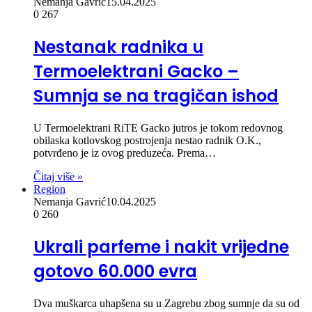
Nemanja Gavrić
15.04.2025
0
267
Nestanak radnika u
Termoelektrani Gacko –
Sumnja se na tragičan ishod
U Termoelektrani RiTE Gacko jutros je tokom redovnog
obilaska kotlovskog postrojenja nestao radnik O.K.,
potvrđeno je iz ovog preduzeća. Prema…
Čitaj više »
Region
Nemanja Gavrić
10.04.2025
0
260
Ukrali parfeme i nakit vrijedne
gotovo 60.000 evra
Dva muškarca uhapšena su u Zagrebu zbog sumnje da su od