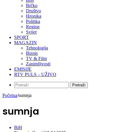
BiH
Brčko
Društvo
Hronika
Politika
Region
Svijet
SPORT
MAGAZIN
Tehnologija
Biznis
TV & Film
Zanimljivosti
EMISIJE
RTV PULS – UŽIVO
Pretraži
Početna
/
sumnja
sumnja
BiH