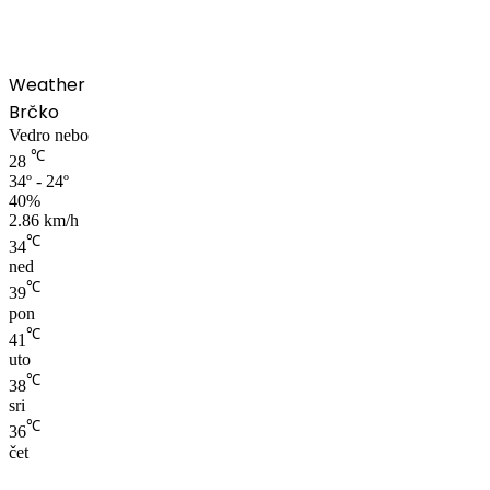
Weather
Brčko
Vedro nebo
℃
28
34º - 24º
40%
2.86 km/h
℃
34
ned
℃
39
pon
℃
41
uto
℃
38
sri
℃
36
čet