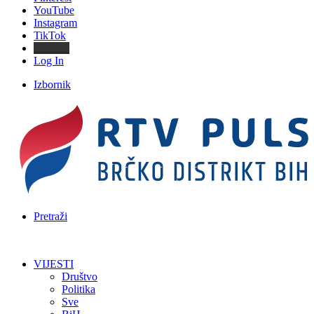
YouTube
Instagram
TikTok
Threads
Log In
Izbornik
Pretraži
VIJESTI
Društvo
Politika
Sve