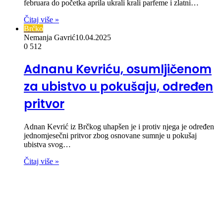
februara do početka aprila ukrali krali parfeme i zlatni…
Čitaj više »
Brčko
Nemanja Gavrić
10.04.2025
0
512
Adnanu Kevriću, osumljičenom
za ubistvo u pokušaju, određen
pritvor
Adnan Kevrić iz Brčkog uhapšen je i protiv njega je određen
jednomjesečni pritvor zbog osnovane sumnje u pokušaj
ubistva svog…
Čitaj više »
00:00