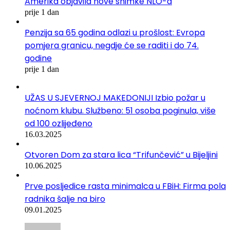
Amerika objavila nove snimke NLO-a
prije 1 dan
Penzija sa 65 godina odlazi u prošlost: Evropa
pomjera granicu, negdje će se raditi i do 74.
godine
prije 1 dan
UŽAS U SJEVERNOJ MAKEDONIJI Izbio požar u
noćnom klubu. Službeno: 51 osoba poginula, više
od 100 ozlijeđeno
16.03.2025
Otvoren Dom za stara lica “Trifunčević” u Bijeljini
10.06.2025
Prve posljedice rasta minimalca u FBiH: Firma pola
radnika šalje na biro
09.01.2025