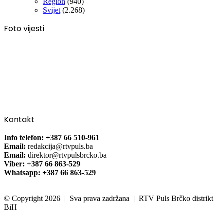
Region
(940)
Svijet
(2.268)
Foto vijesti
Kontakt
Info telefon: +387 66 510-961
Email:
redakcija@rtvpuls.ba
Email:
direktor@rtvpulsbrcko.ba
Viber: +387 66 863-529
Whatsapp: +387 66 863-529
© Copyright 2026 | Sva prava zadržana | RTV Puls Brčko distrikt
BiH