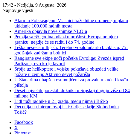
17:42 - Nedjelja, 9 Augusta. 2026.
Najnovije vijesti
Alarm u Folksvagenu: Vlasnici traže hitne promene, u planu
ukidanje 100.000 radnih mesta
Amerika objavila nove snimke NLO-a
Penzija sa 65 godina odlazi u prošlost: Evropa pomjera
granicu, negdje će se raditi i do 74. godine
Teška nesreća u Ilijašu: Teretno vozilo udarilo biciklistu, 75-
godišnjak zadržan u bolnici
Rangirane sve ekipe uoči početka Evrolige: Zvezda ispred
Partizana, evo ko je favorit
Srbija uz helikoptere i vojsku pokušava obuzdati velike
požare u zemlji: Aktivno devet požarišta
U Stanarima uhapšen osumnjičeni za provalu u kuću i krađu
pištolja
Deset najvećih poreskih dužnika u Srpskoj duguju više od 84
miliona KM
Lidl traži radnike u 21 gradu, među njima i Brčko
Decenija na Interpolovoj listi: Gdje se krije Slobodanka
Tošić?
Facebook
X
Pinterest