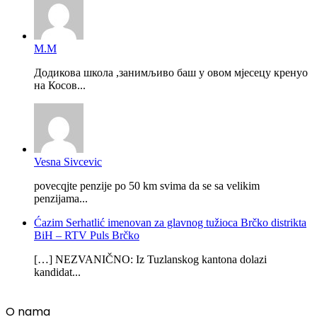
М.М
Додикова школа ,занимљиво баш у овом мјесецу кренуо
на Косов...
Vesna Sivcevic
povecqjte penzije po 50 km svima da se sa velikim
penzijama...
Ćazim Serhatlić imenovan za glavnog tužioca Brčko distrikta
BiH – RTV Puls Brčko
[…] NEZVANIČNO: Iz Tuzlanskog kantona dolazi
kandidat...
O nama