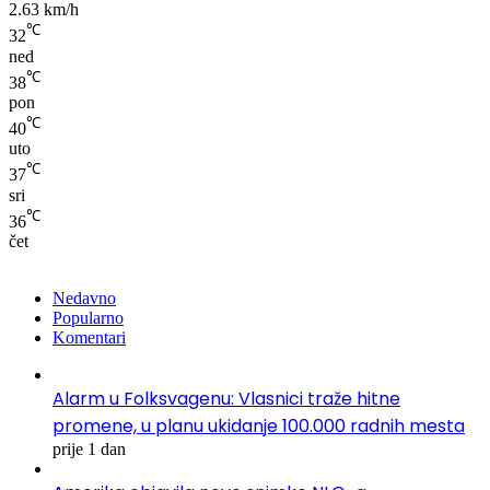
2.63 km/h
℃
32
ned
℃
38
pon
℃
40
uto
℃
37
sri
℃
36
čet
Nedavno
Popularno
Komentari
Alarm u Folksvagenu: Vlasnici traže hitne
promene, u planu ukidanje 100.000 radnih mesta
prije 1 dan