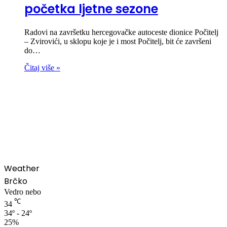
početka ljetne sezone
Radovi na završetku hercegovačke autoceste dionice Počitelj
– Zvirovići, u sklopu koje je i most Počitelj, bit će završeni
do…
Čitaj više »
00:00
Weather
Brčko
Vedro nebo
℃
34
34º - 24º
25%