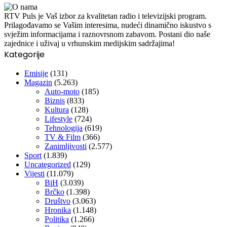
RTV Puls je Vaš izbor za kvalitetan radio i televizijski program.
Prilagođavamo se Vašim interesima, nudeći dinamično iskustvo s
svježim informacijama i raznovrsnom zabavom. Postani dio naše
zajednice i uživaj u vrhunskim medijskim sadržajima!
Kategorije
Emisije
(131)
Magazin
(5.263)
Auto-moto
(185)
Biznis
(833)
Kultura
(128)
Lifestyle
(724)
Tehnologija
(619)
TV & Film
(366)
Zanimljivosti
(2.577)
Sport
(1.839)
Uncategorized
(129)
Vijesti
(11.079)
BiH
(3.039)
Brčko
(1.398)
Društvo
(3.063)
Hronika
(1.148)
Politika
(1.266)