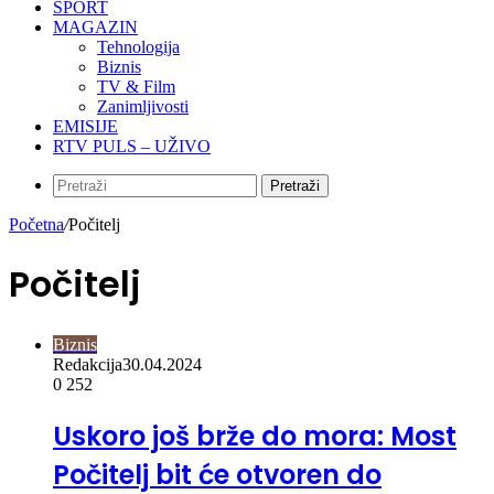
SPORT
MAGAZIN
Tehnologija
Biznis
TV & Film
Zanimljivosti
EMISIJE
RTV PULS – UŽIVO
Pretraži
Početna
/
Počitelj
Počitelj
Biznis
Redakcija
30.04.2024
0
252
Uskoro još brže do mora: Most
Počitelj bit će otvoren do