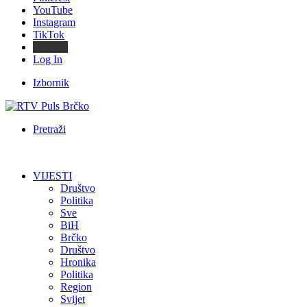
YouTube
Instagram
TikTok
Threads
Log In
Izbornik
Pretraži
VIJESTI
Društvo
Politika
Sve
BiH
Brčko
Društvo
Hronika
Politika
Region
Svijet