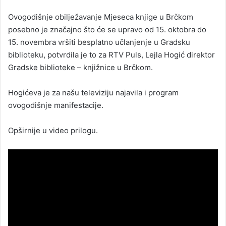
n
Ovogodišnje obilježavanje Mjeseca knjige u Brčkom
d
posebno je značajno što će se upravo od 15. oktobra do
a
15. novembra vršiti besplatno učlanjenje u Gradsku
n
biblioteku, potvrdila je to za RTV Puls, Lejla Hogić direktor
e
Gradske biblioteke – knjižnice u Brčkom.
m
a
i
Hogićeva je za našu televiziju najavila i program
l
ovogodišnje manifestacije.
Opširnije u video prilogu.