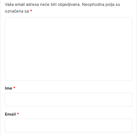
Vaša email adresa neće biti objavljivana.
Neophodna polja su
označena sa
*
K
o
m
e
n
t
a
r
Ime
*
*
Email
*