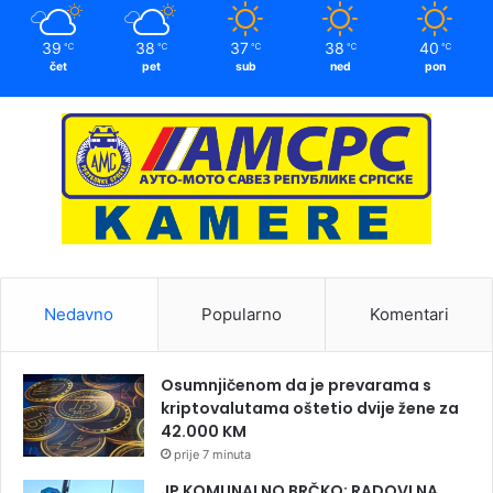
39
38
37
38
40
℃
℃
℃
℃
℃
čet
pet
sub
ned
pon
Nedavno
Popularno
Komentari
Osumnjičenom da je prevarama s
kriptovalutama oštetio dvije žene za
42.000 KM
prije 7 minuta
JP KOMUNALNO BRČKO: RADOVI NA