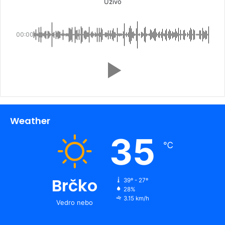
Uživo
00:00
Weather
35
℃
Brčko
39º - 27º
28%
3.15 km/h
Vedro nebo