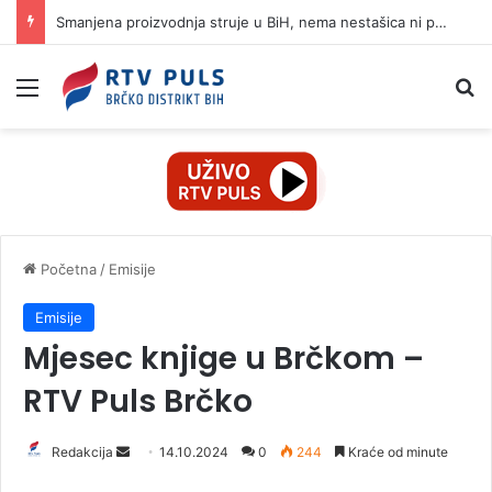
Smanjena proizvodnja struje u BiH, nema nestašica ni poskupljenja
Izbornik
Pr
Početna
/
Emisije
Emisije
Mjesec knjige u Brčkom –
RTV Puls Brčko
Redakcija
S
14.10.2024
0
244
Kraće od minute
e