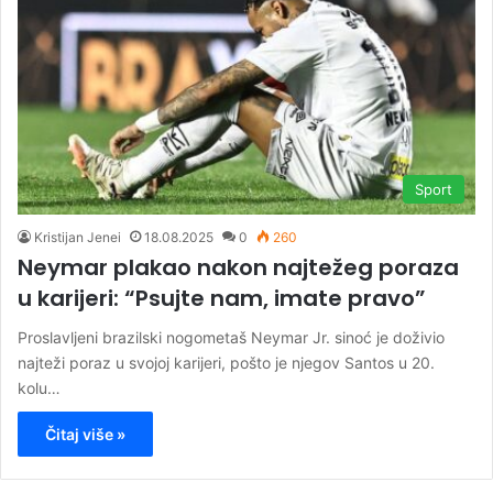
Sport
Kristijan Jenei
18.08.2025
0
260
Neymar plakao nakon najtežeg poraza
u karijeri: “Psujte nam, imate pravo”
Proslavljeni brazilski nogometaš Neymar Jr. sinoć je doživio
najteži poraz u svojoj karijeri, pošto je njegov Santos u 20.
kolu…
Čitaj više »