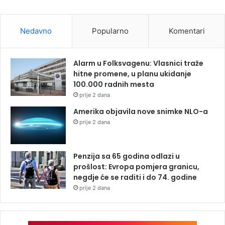
Nedavno
Popularno
Komentari
Alarm u Folksvagenu: Vlasnici traže
hitne promene, u planu ukidanje
100.000 radnih mesta
prije 2 dana
Amerika objavila nove snimke NLO-a
prije 2 dana
Penzija sa 65 godina odlazi u
prošlost: Evropa pomjera granicu,
negdje će se raditi i do 74. godine
prije 2 dana