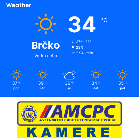
Weather
34
℃
Brčko
37º - 25º
28%
2.94 km/h
Vedro nebo
37
39
36
34
35
℃
℃
℃
℃
℃
pon
uto
sri
čet
pet