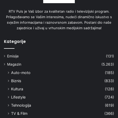
RTV Puls je Vaš izbor za kvalitetan radio i televizijski program.
Prilagođavamo se Vašim interesima, nudeći dinamično iskustvo s
svježim informacijama i raznovrsnom zabavom. Postani dio naše
zajednice i uživaj u vrhunskim medijskim sadržajima!
Kategorije
Emisije
(131)
Magazin
(5.263)
Auto-moto
(185)
Biznis
(833)
Kultura
(128)
Lifestyle
(724)
Tehnologija
(619)
TV & Film
(366)