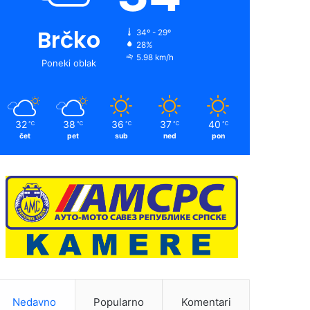
Brčko
34º - 29º
28%
5.98 km/h
Poneki oblak
32
38
36
37
40
℃
℃
℃
℃
℃
čet
pet
sub
ned
pon
Nedavno
Popularno
Komentari