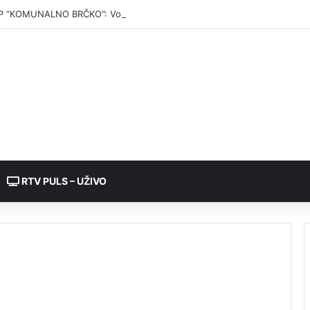
P “KOMUNALNO BRČKO”: Voda iz rezervoara Gajevi trenutno nije za pić
RTV PULS – UŽIVO