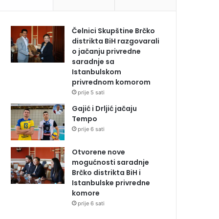
Čelnici Skupštine Brčko
distrikta BiH razgovarali
o jačanju privredne
saradnje sa
Istanbulskom
privrednom komorom
prije 5 sati
Gajić i Drljić jačaju
Tempo
prije 6 sati
Otvorene nove
mogućnosti saradnje
Brčko distrikta BiH i
Istanbulske privredne
komore
prije 6 sati