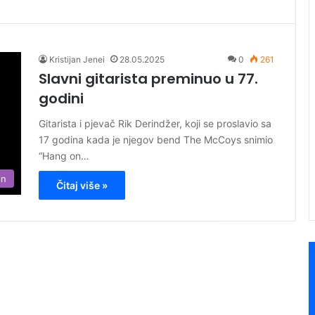
Kristijan Jenei
28.05.2025
0
261
Slavni gitarista preminuo u 77.
godini
​Gitarista i pjevač Rik Derindžer, koji se proslavio sa
17 godina kada je njegov bend The McCoys snimio
“Hang on…
in
Čitaj više »