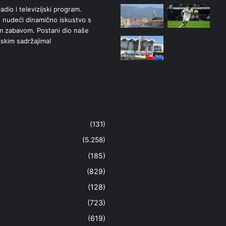
adio i televizijski program.
 nudeći dinamično iskustvo s
om zabavom. Postani dio naše
jskim sadržajima!
(131)
(5.258)
(185)
(829)
(128)
(723)
(619)