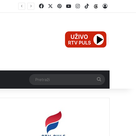
Facebook
X
Pinterest
YouTube
Instagram
TikTok
Threads
Log In
e
Pretraži