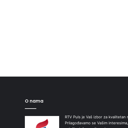
O nama
RTV Puls je Vaš izbor za kvalitetan r
Prilagođavamo se Vašim interesima,