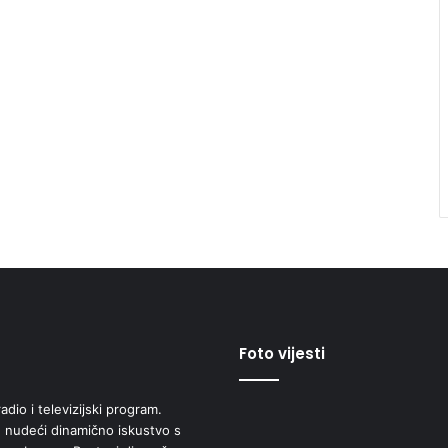
Foto vijesti
adio i televizijski program.
 nudeći dinamično iskustvo s