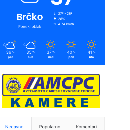
Brčko
37º - 26º
28%
4.74 km/h
Poneki oblak
36
35
37
40
41
℃
℃
℃
℃
℃
pet
sub
ned
pon
uto
Nedavno
Popularno
Komentari