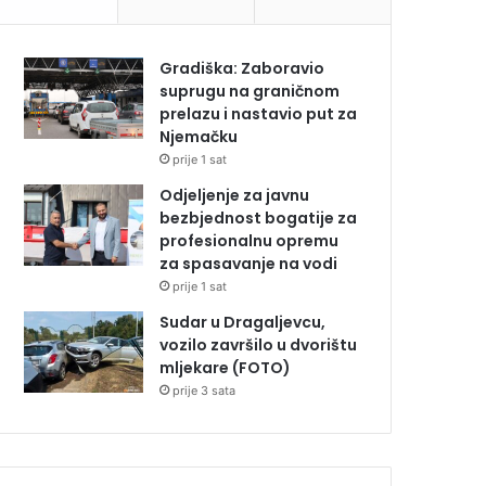
Gradiška: Zaboravio
suprugu na graničnom
prelazu i nastavio put za
Njemačku
prije 1 sat
Odjeljenje za javnu
bezbjednost bogatije za
profesionalnu opremu
za spasavanje na vodi
prije 1 sat
Sudar u Dragaljevcu,
vozilo završilo u dvorištu
mljekare (FOTO)
prije 3 sata