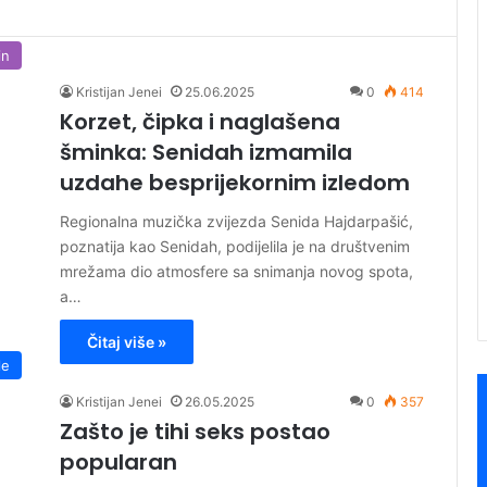
in
Kristijan Jenei
25.06.2025
0
414
Korzet, čipka i naglašena
šminka: Senidah izmamila
uzdahe besprijekornim izledom
Regionalna muzička zvijezda Senida Hajdarpašić,
poznatija kao Senidah, podijelila je na društvenim
mrežama dio atmosfere sa snimanja novog spota,
a…
Čitaj više »
le
Kristijan Jenei
26.05.2025
0
357
Zašto je tihi seks postao
popularan