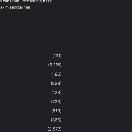
om zabavom. Postani dio naše
jskim sadržajima!
(131)
(5.258)
(185)
(829)
(128)
(723)
(619)
(366)
(2.577)