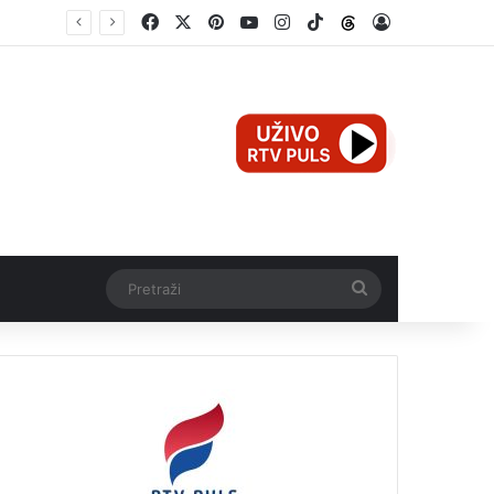
Facebook
X
Pinterest
YouTube
Instagram
TikTok
Threads
Log In
Mali Aleksej iz Teslića, prijevremeno rođena beba, dobio životnu bitku na UKC-u Srpske
Pretraži