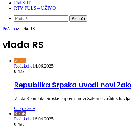
EMISIJE
RTV PULS – UŽIVO
Pretraži
Početna
/
vlada RS
vlada RS
Vijesti
Redakcija
14.06.2025
0
422
Republika Srpska uvodi novi Zak
Vlada Republike Srpske priprema novi Zakon o zaštiti zdravlja 
Čitaj više »
Biznis
Redakcija
16.04.2025
0
498