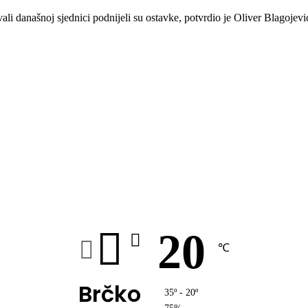
ovali današnoj sjednici podnijeli su ostavke, potvrdio je Oliver Blago
20
℃
Brčko
35º - 20º
75%