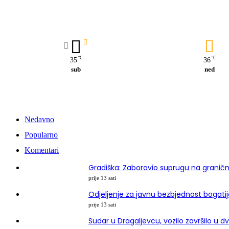
℃
℃
35
36
sub
ned
Nedavno
Popularno
Komentari
Gradiška: Zaboravio suprugu na granič
prije 13 sati
Odjeljenje za javnu bezbjednost bogati
prije 13 sati
Sudar u Dragaljevcu, vozilo završilo u 