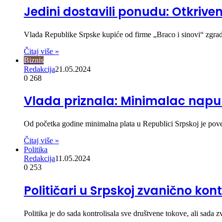
Jedini dostavili ponudu: Otkriv
Vlada Republike Srpske kupiće od firme „Braco i sinovi“ zgrad
Čitaj više »
Biznis
Redakcija
21.05.2024
0
268
Vlada priznala: Minimalac napun
Od početka godine minimalna plata u Republici Srpskoj je p
Čitaj više »
Politika
Redakcija
11.05.2024
0
253
Političari u Srpskoj zvanično kon
Politika je do sada kontrolisala sve društvene tokove, ali sada