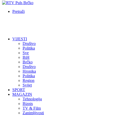
Pretraži
VIJESTI
Društvo
Politika
Sve
BiH
Brčko
Društvo
Hronika
Politika
Region
Svijet
SPORT
MAGAZIN
Tehnologija
Biznis
TV & Film
Zanimljivosti