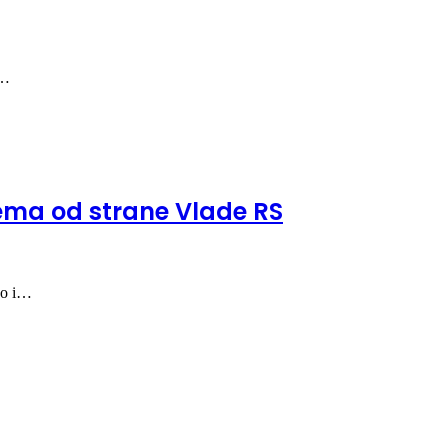
a…
ema od strane Vlade RS
no i…