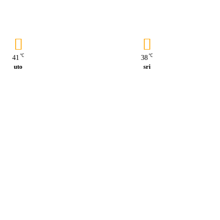
℃
℃
41
38
uto
sri