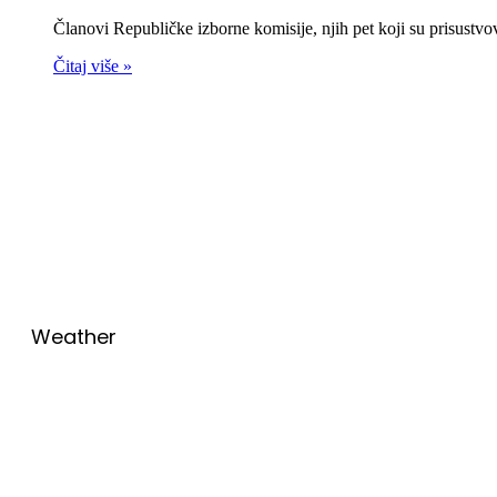
Članovi Republičke izborne komisije, njih pet koji su prisustv
Čitaj više »
00:00
Weather