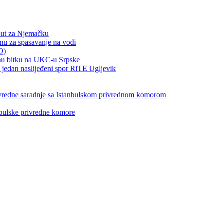
put za Njemačku
emu za spasavanje na vodi
O)
otnu bitku na UKC-u Srpske
jedan naslijeđeni spor RiTE Ugljevik
privredne saradnje sa Istanbulskom privrednom komorom
nbulske privredne komore