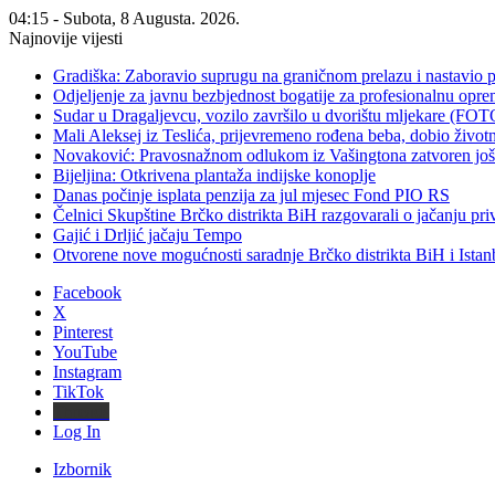
04:15 - Subota, 8 Augusta. 2026.
Najnovije vijesti
Gradiška: Zaboravio suprugu na graničnom prelazu i nastavio 
Odjeljenje za javnu bezbjednost bogatije za profesionalnu opr
Sudar u Dragaljevcu, vozilo završilo u dvorištu mljekare (FOT
Mali Aleksej iz Teslića, prijevremeno rođena beba, dobio živ
Novaković: Pravosnažnom odlukom iz Vašingtona zatvoren još 
Bijeljina: Otkrivena plantaža indijske konoplje
Danas počinje isplata penzija za jul mjesec Fond PIO RS
Čelnici Skupštine Brčko distrikta BiH razgovarali o jačanju 
Gajić i Drljić jačaju Tempo
Otvorene nove mogućnosti saradnje Brčko distrikta BiH i Ista
Facebook
X
Pinterest
YouTube
Instagram
TikTok
Threads
Log In
Izbornik