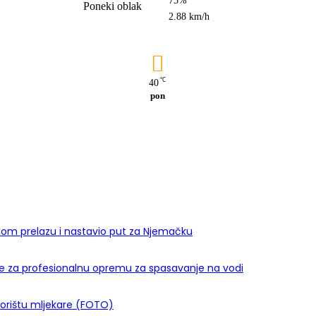
Poneki oblak
2.88 km/h
℃
40
pon
nom prelazu i nastavio put za Njemačku
je za profesionalnu opremu za spasavanje na vodi
dvorištu mljekare (FOTO)