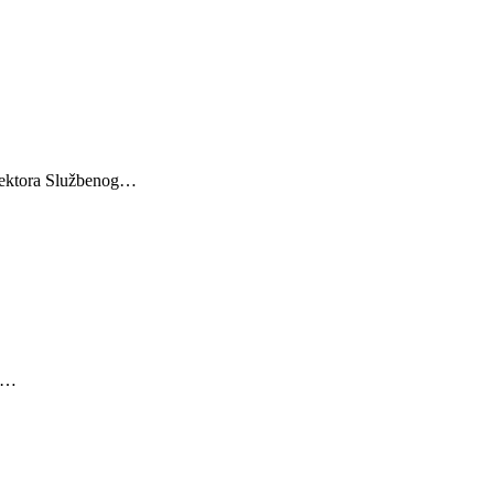
irektora Službenog…
ća…