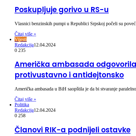
Poskupljuje gorivo u RS-u
Vlasnici benzinskih pumpi u Republici Srpskoj počeli su poveća
Čitaj više »
Vijesti
Redakcija
12.04.2024
0
235
Američka ambasada odgovorila: 
protivustavno i antidejtonsko
Američka ambasada u BiH saopštila je da bi stvaranje paraleln
Čitaj više »
Politika
Redakcija
12.04.2024
0
258
Članovi RIK-a podnijeli ostavke