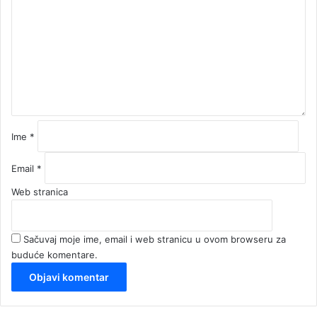
m
e
n
t
a
r
*
Ime
*
Email
*
Web stranica
Sačuvaj moje ime, email i web stranicu u ovom browseru za
buduće komentare.