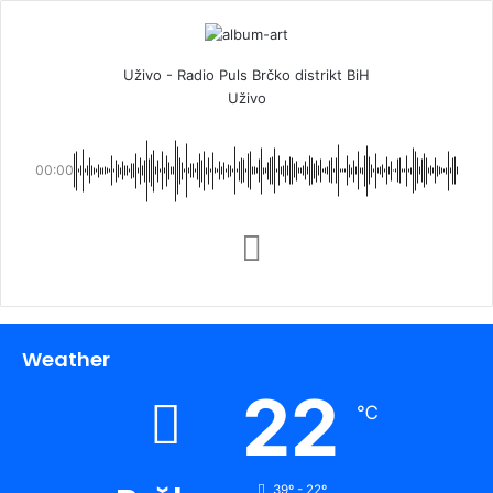
Uživo - Radio Puls Brčko distrikt BiH
Uživo
00:00
Weather
22
℃
39º - 22º