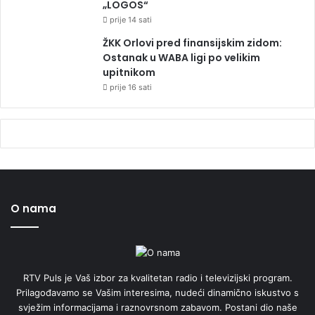
„LOGOS“
prije 14 sati
ŽKK Orlovi pred finansijskim zidom:
Ostanak u WABA ligi po velikim
upitnikom
prije 16 sati
O nama
RTV Puls je Vaš izbor za kvalitetan radio i televizijski program.
Prilagođavamo se Vašim interesima, nudeći dinamično iskustvo s
svježim informacijama i raznovrsnom zabavom. Postani dio naše