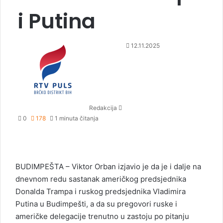
i Putina
S
12.11.2025
e
n
d
a
n
Redakcija
e
0
178
1 minuta čitanja
m
a
i
l
​BUDIMPEŠTA – Viktor Orban izjavio je da je i dalje na
dnevnom redu sastanak američkog predsjednika
Donalda Trampa i ruskog predsjednika Vladimira
Putina u Budimpešti, a da su pregovori ruske i
američke delegacije trenutno u zastoju po pitanju