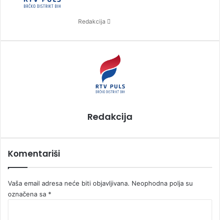
a
n
Redakcija
e
m
a
i
l
Redakcija
Komentariši
Vaša email adresa neće biti objavljivana.
Neophodna polja su
označena sa
*
K
o