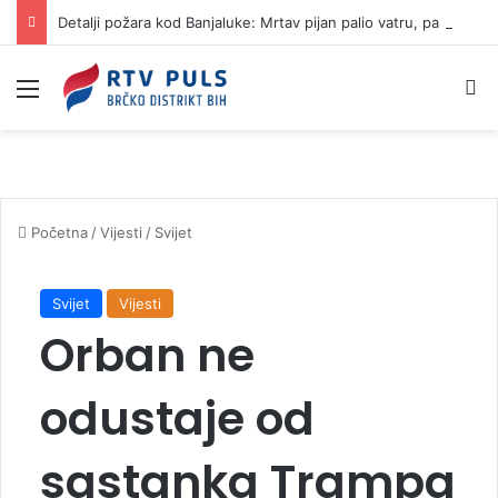
Detalji požara kod Banjaluke: Mrtav pijan palio vatru, pa napravio haos
Izbornik
Pr
Početna
/
Vijesti
/
Svijet
Svijet
Vijesti
Orban ne
odustaje od
sastanka Trampa