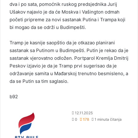
dva i po sata, pomoćnik ruskog predsjednika Jurij
Ušakov najavio je da će Moskva i Vašington odmah
početi pripreme za novi sastanak Putina i Trampa koji
bi mogao da se održi u Budimpešti.
Tramp je kasnije saopštio da je otkazao planirani
sastanak sa Putinom u Budimpešti. Putin je rekao da je
sastanak vjerovatno odložen. Portparol Kremlja Dmitrij
Peskov izjavio je da je Tramp prvi sugerisao da je
održavanje samita u Mađarskoj trenutno besmisleno, a
da se Putin sa tim saglasio.
b92
S
12.11.2025
e
0
178
1 minuta čitanja
n
d