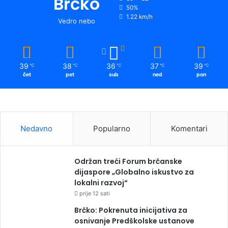
Brčko
50%
1.22 km/h
Vedro nebo
39
38
36
37
39
℃
℃
℃
℃
℃
čet
pet
sub
ned
pon
Nedavno
Popularno
Komentari
Održan treći Forum brčanske
dijaspore „Globalno iskustvo za
lokalni razvoj“
prije 12 sati
Brčko: Pokrenuta inicijativa za
osnivanje Predškolske ustanove