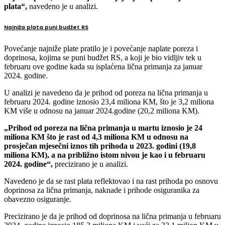
plata“,
navedeno je u analizi.
Najniža plata puni budžet RS
Povećanje najniže plate pratilo je i povećanje naplate poreza i
doprinosa, kojima se puni budžet RS, a koji je bio vidljiv tek u
februaru ove godine kada su isplaćena lična primanja za januar
2024. godine.
U analizi je navedeno da je prihod od poreza na lična primanja u
februaru 2024. godine iznosio 23,4 miliona KM, što je 3,2 miliona
KM više u odnosu na januar 2024.godine (20,2 miliona KM).
„Prihod od poreza na lična primanja u martu iznosio je 24
miliona KM što je rast od 4,3 miliona KM u odnosu na
prosječan mjesečni iznos tih prihoda u 2023. godini (19,8
miliona KM), a na približno istom nivou je kao i u februaru
2024. godine“,
precizirano je u analizi.
Navedeno je da se rast plata reflektovao i na rast prihoda po osnovu
doprinosa za lična primanja, naknade i prihode osiguranika za
obavezno osiguranje.
Precizirano je da je prihod od doprinosa na lična primanja u februaru