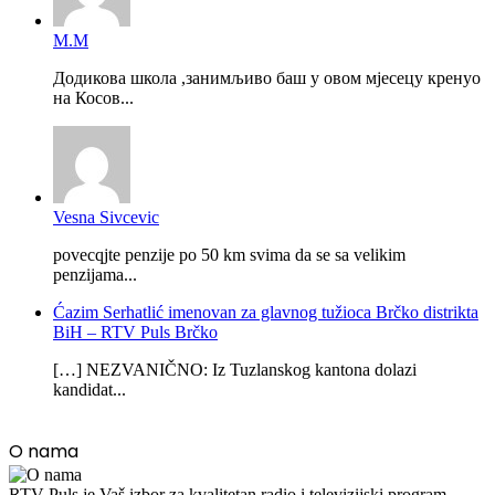
М.М
Додикова школа ,занимљиво баш у овом мјесецу кренуо
на Косов...
Vesna Sivcevic
povecqjte penzije po 50 km svima da se sa velikim
penzijama...
Ćazim Serhatlić imenovan za glavnog tužioca Brčko distrikta
BiH – RTV Puls Brčko
[…] NEZVANIČNO: Iz Tuzlanskog kantona dolazi
kandidat...
O nama
RTV Puls je Vaš izbor za kvalitetan radio i televizijski program.