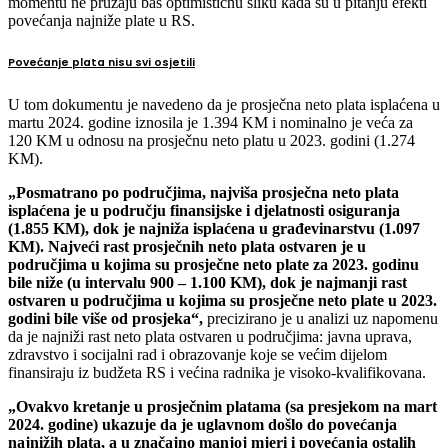
momentu ne pružaju baš optimističnu sliku kada su u pitanju efekti
povećanja najniže plate u RS.
Povećanje plata nisu svi osjetili
U tom dokumentu je navedeno da je prosječna neto plata isplaćena u
martu 2024. godine iznosila je 1.394 KM i nominalno je veća za
120 KM u odnosu na prosječnu neto platu u 2023. godini (1.274
KM).
„Posmatrano po područjima, najviša prosječna neto plata
isplaćena je u području finansijske i djelatnosti osiguranja
(1.855 KM), dok je najniža isplaćena u građevinarstvu (1.097
KM). Najveći rast prosječnih neto plata ostvaren je u
područjima u kojima su prosječne neto plate za 2023. godinu
bile niže (u intervalu 900 – 1.100 KM), dok je najmanji rast
ostvaren u područjima u kojima su prosječne neto plate u 2023.
godini bile više od prosjeka“,
precizirano je u analizi uz napomenu
da je najniži rast neto plata ostvaren u područjima: javna uprava,
zdravstvo i socijalni rad i obrazovanje koje se većim dijelom
finansiraju iz budžeta RS i većina radnika je visoko-kvalifikovana.
„Ovakvo kretanje u prosječnim platama (sa presjekom na mart
2024. godine) ukazuje da je uglavnom došlo do povećanja
najnižih plata, a u značajno manjoj mjeri i povećanja ostalih