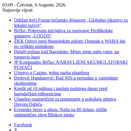
03:09 - Četvrtak, 6 Augusta. 2026.
Najnovije vijesti
Održan treći Forum brčanske dijaspore „Globalno iskustvo za
lokalni razvoj“
Brčko: Pokrenuta inicijativa za osnivanje Predškolske
ustanove „LOGOS“
ŽKK Orlovi pred finansijskim zidom: Ostanak u WABA ligi
po velikim upitnikom
Detalji požara kod Banjaluke: Mrtav pijan palio vatru, pa
napravio haos
JP Komunalno Brčko: NABAVLJENI AKUMULATORSKI
PUHAČI
Ubistvo u Cazinu, jedna osoba uhapšena
Đedović Handanović: Rad NIS-a presudan u vanrednim
okolnostima
Kredit od 18 miliona i naplata parkinga danas pred
banjalučkim odbornicima
Uhapšen osumnjičeni za pomaganje u pokušaju ubistva
Davora Dabića
Evropske berze u plusu: Nafta na 80 dolara, tržište
optimistično zbog Bliskog istoka
Facebook
X