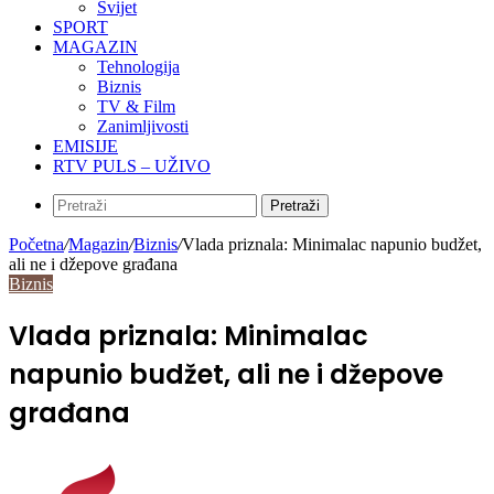
Svijet
SPORT
MAGAZIN
Tehnologija
Biznis
TV & Film
Zanimljivosti
EMISIJE
RTV PULS – UŽIVO
Pretraži
Početna
/
Magazin
/
Biznis
/
Vlada priznala: Minimalac napunio budžet,
ali ne i džepove građana
Biznis
Vlada priznala: Minimalac
napunio budžet, ali ne i džepove
građana