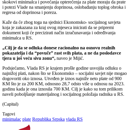
skokovi minimalca i povećanja opterećenja za plate moraju da prate
i potezi Vlade na smanjenju doprinosa, oslobađanju toplog obroka i
regresa od doprinosa i poreza.
Kaže da će zbog toga na sjednici Ekonomsko- socijalnog savjeta
koja je zakazana za kraj ovog mjeseca inicirati da se pripremi
dokument koji će precizirati način izračunavanja i određivanja
minimalca u RS.
„Cilj je da se odluka donese racionalno na osnovu realnih
pokazatelja i da “povuče” rast svih plata, a ne da poslodavce
tjera u još veću sivu zonu“,
naveo je Mijić.
Podsjećamo, Vlada RS je krajem prošle godine usvojila odluku o
najnižoj plati, nakon što se Ekonomsko – socijalni savjet nije mogao
dogovoriti oko iznosa. Utvrđen je iznos najniže neto plate od 900
KM što je za 200 KM, odnosno 28,7 odsto više u odnosu na 2023.
godinu kada je ona iznosila 700 KM. Cilj je kako su tom prilikom
naveli poboljšanje materijalnog i socijalnog položaja radnika u RS.
(Capital)
Tagovi
minimalac
plate
Republika Srpska
vlada RS