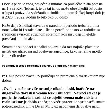
Dodala je da je zbog povećanja minimalca prosječna plata porasla
na 1.392 KM (februar), te da taj iznos može obezbijediti 53 odsto
usluga i proizvoda sadržanih u sindikalnoj potrošačkoj korpi dok je
u 2023. i 2022. godini to bilo oko 50 odsto.
Kaže da je Sindikat stava da u narednom periodu treba raditi na
tome kako bi i ostale plate „išle na gore“, odnosno za radnike sa
srednjom i viskom stručnom spremom koji nisu osjetili efekte
povećanja minimalca.
Smatra da su podaci u analizi pokazala da rast najniže plate nije
negativno uticao na rad poslovne zajednice, kako se ranije moglo
čuti iz tih redova.
Poslodavci traže preciznu računicu za obračun minimalca
Iz Unije poslodavaca RS poručuju da promjena plata dekretom nije
dobra.
„
Ovakav način se više ne smije nikada desiti, inače će nas
dugoročno dovesti u veoma tešku situaciju. Najveći efekat je
punjenje budžeta a radnici će osjetiti veoma male efekte, a
realni sektor je dobio značajno veće poreze i doprinose“,
smatra
potpredsjednik Unije Dejan Mijić uz napomenu da ovakvi nagli