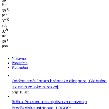
39
čet
℃
39
pet
℃
37
sub
℃
37
ned
℃
39
pon
Nedavno
Popularno
Komentari
Održan treći Forum brčanske dijaspore „Globalno
iskustvo za lokalni razvoj“
prije 10 sati
Brčko: Pokrenuta inicijativa za osnivanje
Predškolske ustanove „LOGOS“