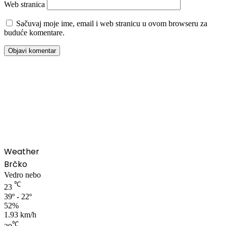
Web stranica
Sačuvaj moje ime, email i web stranicu u ovom browseru za
buduće komentare.
00:00
Weather
Brčko
Vedro nebo
℃
23
39º - 22º
52%
1.93 km/h
℃