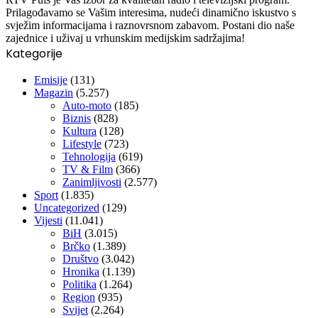
Prilagođavamo se Vašim interesima, nudeći dinamično iskustvo s
svježim informacijama i raznovrsnom zabavom. Postani dio naše
zajednice i uživaj u vrhunskim medijskim sadržajima!
Kategorije
Emisije
(131)
Magazin
(5.257)
Auto-moto
(185)
Biznis
(828)
Kultura
(128)
Lifestyle
(723)
Tehnologija
(619)
TV & Film
(366)
Zanimljivosti
(2.577)
Sport
(1.835)
Uncategorized
(129)
Vijesti
(11.041)
BiH
(3.015)
Brčko
(1.389)
Društvo
(3.042)
Hronika
(1.139)
Politika
(1.264)
Region
(935)
Svijet
(2.264)