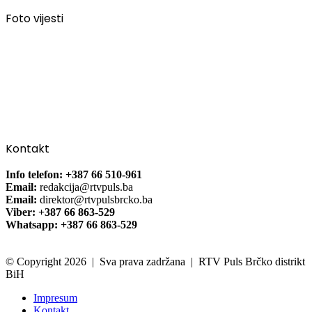
Foto vijesti
Kontakt
Info telefon: +387 66 510-961
Email:
redakcija@rtvpuls.ba
Email:
direktor@rtvpulsbrcko.ba
Viber: +387 66 863-529
Whatsapp: +387 66 863-529
© Copyright 2026 | Sva prava zadržana | RTV Puls Brčko distrikt
BiH
Impresum
Kontakt