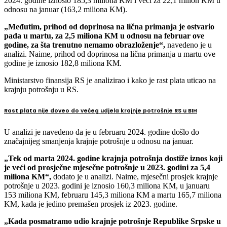
2024. godine iznosio 185,3 miliona KM i veći za 22,1 milion KM u
odnosu na januar (163,2 miliona KM).
„Međutim, prihod od doprinosa na lična primanja je ostvario
pada u martu, za 2,5 miliona KM u odnosu na februar ove
godine, za šta trenutno nemamo obrazloženje“,
navedeno je u
analizi. Naime, prihod od doprinosa na lična primanja u martu ove
godine je iznosio 182,8 miliona KM.
Ministarstvo finansija RS je analizirao i kako je rast plata uticao na
krajnju potrošnju u RS.
Rast plata nije doveo do većeg udjela krajnje potrošnje RS u BIH
U analizi je navedeno da je u februaru 2024. godine došlo do
značajnijeg smanjenja krajnje potrošnje u odnosu na januar.
„Tek od marta 2024. godine krajnja potrošnja dostiže iznos koji
je veći od prosječne mjesečne potrošnje u 2023. godini za 5,4
miliona KM“,
dodato je u analizi. Naime, mjesečni prosjek krajnje
potrošnje u 2023. godini je iznosio 160,3 miliona KM, u januaru
153 miliona KM, februaru 145,3 miliona KM a martu 165,7 miliona
KM, kada je jedino premašen prosjek iz 2023. godine.
„Kada posmatramo udio krajnje potrošnje Republike Srpske u