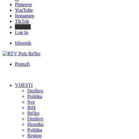
Pinterest
YouTube
Instagram
TikTok
Threads
Log In
Izbornik
Pretraži
VIJESTI
Društvo
Politika
Sve
BiH
Brčko
Društvo
Hronika
Politika
Region