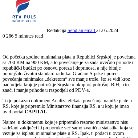
Redakcija
Send an email
21.05.2024
0
266
5 minutes read
Od početka godine minimalna plata u Republici Srpskoj je povećana
sa 700 KM na 900 KM, a to povećanje je za sada uvećalo prihode u
republički budžet po osnovu poreza i doprinosa, a nije bitnije
poboljšalo životni standard radnika. Građani Srpske i pored
povećanja minimalca „dekretom“ sve manje troše, što se vidi kroz
pad udjela krajnje potrošnje Srpske u ukupnoj potrošnji BiH, a to
znači i manje prihode u raspodjeli od PDV-a.
To je pokazao dokument Analiza efekata povećanja najniže plate u
RS, koje je pripremilo Ministarstvo finansija RS, a u koju je imao
uvid portal
CAPITAL
.
Naime, u dokumentu koje je pripremilo resorno ministarstvo nisu
sadržani zaključci ili preporuke već samo zvanična statistika koja se
vezuje za isplatu minimalne plate u RS. Ipak, ti podaci u ovom