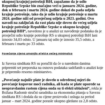
ukupnoj krajnjoj potrošnji BiH, zapažamo da je udio
Republike Srpske bio značajno veći u januaru 2024. godine,
dok u februaru i martu 2024. godine dolazi do pada udjela
krajnje potrošnje, tako da je udio krajnje potrošnje u martu
2024. godine niži od prosječnog udjela u 2023. godini. Ovo
navodi na zaključak da rast plata nije doveo do većeg udjela
krajnje potrošnje Republike Srpske u ukupno krajnjoj
potrošnji BIH“,
navedeno je u analizi uz navođenje podataka da je
prosječni udio krajnje potrošnje RS u ukupnoj potrošnji BiH lani
iznosio 34,03 odsto. U januaru taj udio je iznosio 35,5 odsto, a
februaru i martu po 33 odsto.
Povećanje cijena umanjilo efekte većeg minimalca
Iz Saveza sindikata RS su poručili da će u narednim danima
pripremiti set preporuka na osnovu podataka sadržanih u analizi koje
je pripremilo resorno ministarstvo.
„Povećanje najniže plate je dovelo u određenoj mjeri do
povećanje kupovne moći radnika, ali kada se plate uporede sa
neopravdanim rastom cijena onda su ti efekti ublaženi“,
rekla je
Božana Radomir stručni saradnika za ekonomska pitanja u Savezu
sindikata RS i dodala da su cijene proizvoda i usluga za period
januar – mart 2024. godine porasle ukupno gledano za 2,8 odsto.