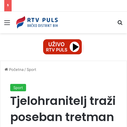
Izbornik
Pr
Početna
/
Sport
Sport
Tjelohranitelj traži
poseban tretman