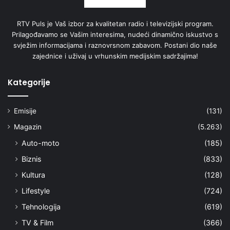
RTV Puls je Vaš izbor za kvalitetan radio i televizijski program.
Prilagođavamo se Vašim interesima, nudeći dinamično iskustvo s
svježim informacijama i raznovrsnom zabavom. Postani dio naše
zajednice i uživaj u vrhunskim medijskim sadržajima!
Kategorije
Emisije
(131)
Magazin
(5.263)
Auto-moto
(185)
Biznis
(833)
Kultura
(128)
Lifestyle
(724)
Tehnologija
(619)
TV & Film
(366)