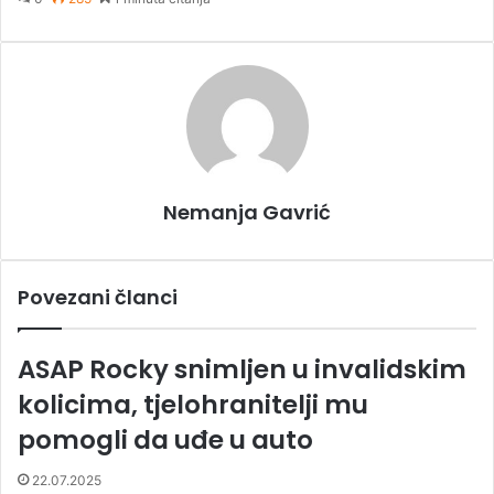
a
i
l
Nemanja Gavrić
Povezani članci
ASAP Rocky snimljen u invalidskim
kolicima, tjelohranitelji mu
pomogli da uđe u auto
22.07.2025