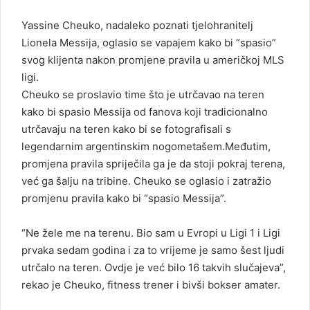
l
Yassine Cheuko, nadaleko poznati tjelohranitelj
Lionela Messija, oglasio se vapajem kako bi “spasio”
svog klijenta nakon promjene pravila u američkoj MLS
ligi.
Cheuko se proslavio time što je utrčavao na teren
kako bi spasio Messija od fanova koji tradicionalno
utrčavaju na teren kako bi se fotografisali s
legendarnim argentinskim nogometašem.Međutim,
promjena pravila spriječila ga je da stoji pokraj terena,
već ga šalju na tribine. Cheuko se oglasio i zatražio
promjenu pravila kako bi “spasio Messija”.
“Ne žele me na terenu. Bio sam u Evropi u Ligi 1 i Ligi
prvaka sedam godina i za to vrijeme je samo šest ljudi
utrčalo na teren. Ovdje je već bilo 16 takvih slučajeva”,
rekao je Cheuko, fitness trener i bivši bokser amater.