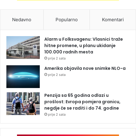
Nedavno
Popularno
Komentari
Alarm u Folksvagenu: Vlasnici traže
hitne promene, u planu ukidanje
100.000 radnih mesta
prije 2 sata
Amerika objavila nove snimke NLO-a
prije 2 sata
Penzija sa 65 godina odlazi u
prošlost: Evropa pomjera granicu,
negdje će se raditi i do 74. godine
prije 2 sata