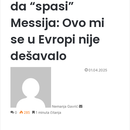
da “spasi”
Messija: Ovo mi
se u Evropi nije
dešavalo
S
01.04.2025
e
n
d
a
n
Nemanja Gavrić
e
0
285
1 minuta čitanja
m
a
i