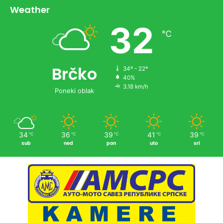
Weather
32
℃
Brčko
34º - 22º
40%
3.18 km/h
Poneki oblak
34
36
39
41
39
℃
℃
℃
℃
℃
sub
ned
pon
uto
sri