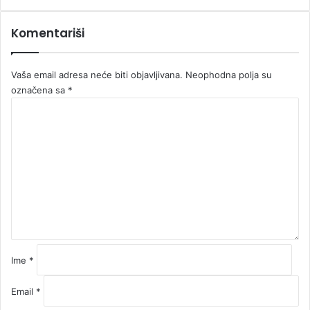
Komentariši
Vaša email adresa neće biti objavljivana.
Neophodna polja su
označena sa
*
K
o
m
e
n
t
a
r
*
Ime
*
Email
*