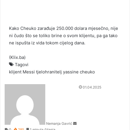
Kako Cheuko zarađuje 250.000 dolara mjesečno, nije
ni čudo što se toliko brine o svom klijentu, pa ga tako
ne ispušta iz vida tokom cijelog dana.
(
Klix.ba
)
Tagovi
klijent
Messi
tjelohranitelj
yassine cheuko
S
01.04.2025
e
n
d
a
n
Nemanja Gavrić
e
0
285
1 minuta čitanja
m