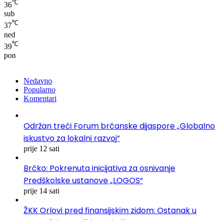
℃
36
sub
℃
37
ned
℃
39
pon
Nedavno
Popularno
Komentari
Održan treći Forum brčanske dijaspore „Globalno
iskustvo za lokalni razvoj“
prije 12 sati
Brčko: Pokrenuta inicijativa za osnivanje
Predškolske ustanove „LOGOS“
prije 14 sati
ŽKK Orlovi pred finansijskim zidom: Ostanak u