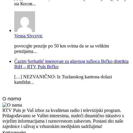
на Косов...
Vesna Sivcevic
povecqjte penzije po 50 km svima da se sa velikim
penzijama...
Ćazim Serhatlić imenovan za glavnog tužioca Brčko distrikta
BiH – RTV Puls Brčko
[…] NEZVANIČNO: Iz Tuzlanskog kantona dolazi
kandidat...
O nama
RTV Puls je Vaš izbor za kvalitetan radio i televizijski program.
Prilagođavamo se Vašim interesima, nudeći dinamično iskustvo s
svježim informacijama i raznovrsnom zabavom. Postani dio naše
zajednice i uživaj u vrhunskim medijskim sadržajima!
Kategorije