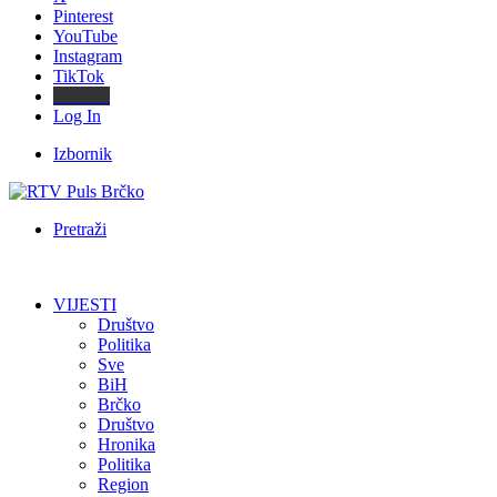
Pinterest
YouTube
Instagram
TikTok
Threads
Log In
Izbornik
Pretraži
VIJESTI
Društvo
Politika
Sve
BiH
Brčko
Društvo
Hronika
Politika
Region