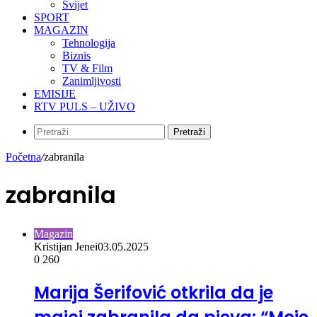
Svijet
SPORT
MAGAZIN
Tehnologija
Biznis
TV & Film
Zanimljivosti
EMISIJE
RTV PULS – UŽIVO
Pretraži
Početna
/
zabranila
zabranila
Magazin
Kristijan Jenei
03.05.2025
0
260
Marija Šerifović otkrila da je