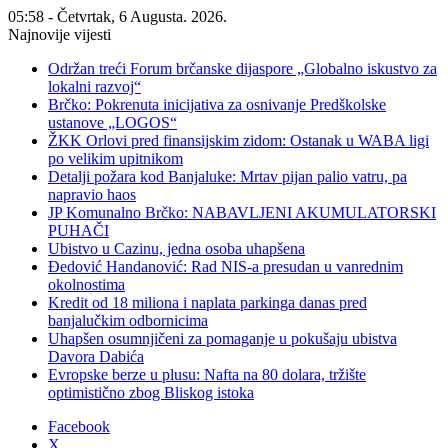
05:58 - Četvrtak, 6 Augusta. 2026.
Najnovije vijesti
Održan treći Forum brčanske dijaspore „Globalno iskustvo za
lokalni razvoj“
Brčko: Pokrenuta inicijativa za osnivanje Predškolske
ustanove „LOGOS“
ŽKK Orlovi pred finansijskim zidom: Ostanak u WABA ligi
po velikim upitnikom
Detalji požara kod Banjaluke: Mrtav pijan palio vatru, pa
napravio haos
JP Komunalno Brčko: NABAVLJENI AKUMULATORSKI
PUHAČI
Ubistvo u Cazinu, jedna osoba uhapšena
Đedović Handanović: Rad NIS-a presudan u vanrednim
okolnostima
Kredit od 18 miliona i naplata parkinga danas pred
banjalučkim odbornicima
Uhapšen osumnjičeni za pomaganje u pokušaju ubistva
Davora Dabića
Evropske berze u plusu: Nafta na 80 dolara, tržište
optimistično zbog Bliskog istoka
Facebook
X