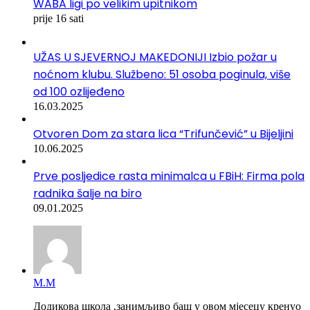
WABA ligi po velikim upitnikom
prije 16 sati
UŽAS U SJEVERNOJ MAKEDONIJI Izbio požar u
noćnom klubu. Službeno: 51 osoba poginula, više
od 100 ozlijeđeno
16.03.2025
Otvoren Dom za stara lica “Trifunčević” u Bijeljini
10.06.2025
Prve posljedice rasta minimalca u FBiH: Firma pola
radnika šalje na biro
09.01.2025
М.М
Додикова школа ,занимљиво баш у овом мјесецу кренуо