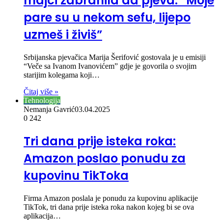
majci zabranila da pjeva: “Moje
pare su u nekom sefu, lijepo
uzmeš i živiš”
Srbijanska pjevačica Marija Šerifović gostovala je u emisiji
“Veče sa Ivanom Ivanovićem” gdje je govorila o svojim
starijim kolegama koji…
Čitaj više »
Tehnologija
Nemanja Gavrić
03.04.2025
0
242
Tri dana prije isteka roka:
Amazon poslao ponudu za
kupovinu TikToka
Firma Amazon poslala je ponudu za kupovinu aplikacije
TikTok, tri dana prije isteka roka nakon kojeg bi se ova
aplikacija…