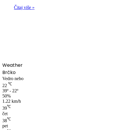
Čitaj više »
00:00
Weather
Brčko
Vedro nebo
℃
22
39º - 22º
50%
1.22 km/h
℃
39
čet
℃
38
pet