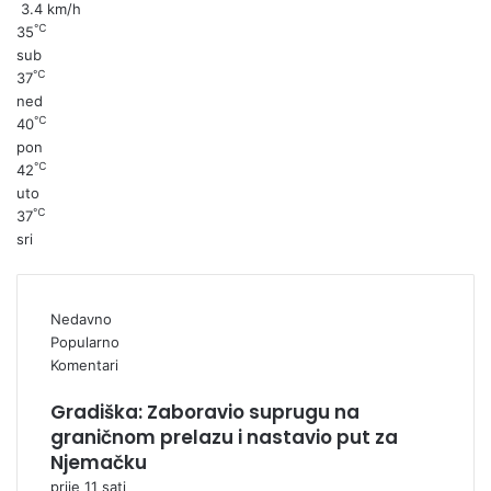
3.4 km/h
℃
35
sub
℃
37
ned
℃
40
pon
℃
42
uto
℃
37
sri
Nedavno
Popularno
Komentari
Gradiška: Zaboravio suprugu na
graničnom prelazu i nastavio put za
Njemačku
prije 11 sati