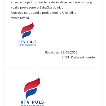
suvozač iz jednog vozila, a da su dvije osobe iz drugog
vozila prevezene u šabačku bolnicu.
Nesreća se dogodila prošle noći u Ulici Mike
Vitomirovića.
S
e
n
d
a
n
Redakcija
23.05.2026
e
0
161
Kraće od minute
m
a
i
l