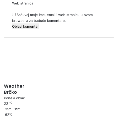
Web stranica
Sačuvaj moje ime, email i web stranicu u ovom
browseru za buduće komentare.
00:00
Weather
Brčko
Poneki oblak
℃
22
35º - 19º
62%