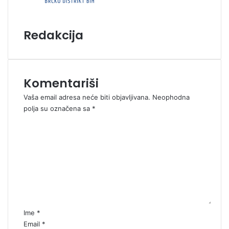
Redakcija
Komentariši
Vaša email adresa neće biti objavljivana.
Neophodna
polja su označena sa
*
K
o
m
e
n
t
a
r
*
Ime
*
Email
*