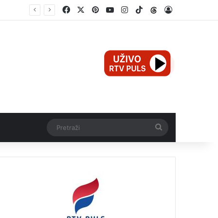
Facebook
X
Pinterest
YouTube
Instagram
TikTok
Threads
Log In
Teška nesreća u Ilijašu: Teretno vozilo udarilo biciklistu, 75-godišnjak zadržan u bolnici
Pretraži