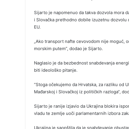
Sijarto je napomenuo da takva dozvola mora da
i Slovačka prethodno dobile izuzetnu dozvolu 
EU.
„Ako transport nafte cevovodom nije moguć, o
morskim putem”, dodao je Sijarto.
Naglasio je da bezbednost snabdevanja energij
biti ideološko pitanje.
“Stoga očekujemo da Hrvatska, za razliku od U
Mađarskoj i Slovačkoj iz političkih razloga“, do
Sijarto je ranije izjavio da Ukrajina blokira isp
vladu te zemlje uoči parlamentarnih izbora zaka
Ukrajina je saopštila da je snabdevanje obust