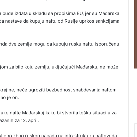
 bude izdata u skladu sa propisima EU, jer su Mađarska
da nastave da kupuju naftu od Rusije uprkos sankcijama
nda dve zemlje mogu da kupuju rusku naftu isporučenu
om za bilo koju zemlju, uključujući Mađarsku, ne može
krajine, neće ugroziti bezbednost snabdevanja naftom
dao je on.
oruke nafte Mađarskoj kako bi stvorila tešku situaciju za
zanih za 12. april.
avljeno zbog ruskog napada na infrastrukturu naftovoda