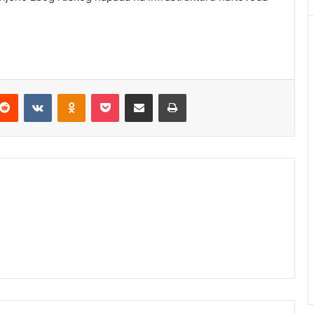
Reddit
VKontakte
Odnoklassniki
Pocket
Podijeli putem Emaila
Štampaj