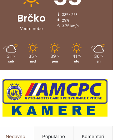
Brčko
33º - 25º
29%
3.75 km/h
Vedro nebo
31
35
39
41
36
℃
℃
℃
℃
℃
sub
ned
pon
uto
sri
Nedavno
Popularno
Komentari