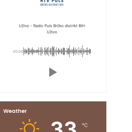
Uživo - Radio Puls Brčko distrikt BiH
Uživo
00:00
Weather
33
℃