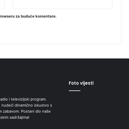
browseru za buduće komentare.
Foto vijesti
adio i televizijski program.
 nudeći dinamično iskustvo s
om zabavom. Postani dio naše
jskim sadržajima!