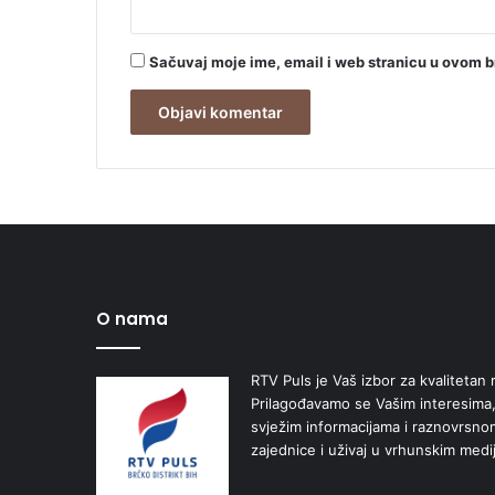
Sačuvaj moje ime, email i web stranicu u ovom 
O nama
RTV Puls je Vaš izbor za kvalitetan r
Prilagođavamo se Vašim interesima,
svježim informacijama i raznovrsn
zajednice i uživaj u vrhunskim medi