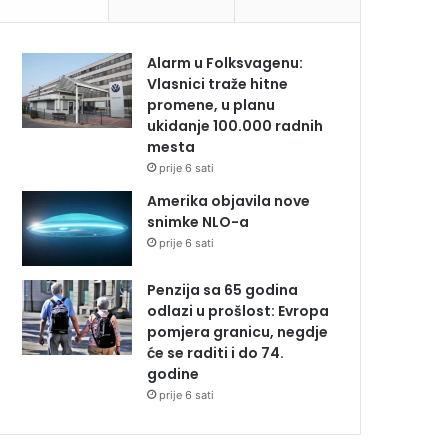
Alarm u Folksvagenu:
Vlasnici traže hitne
promene, u planu
ukidanje 100.000 radnih
mesta
prije 6 sati
Amerika objavila nove
snimke NLO-a
prije 6 sati
Penzija sa 65 godina
odlazi u prošlost: Evropa
pomjera granicu, negdje
će se raditi i do 74.
godine
prije 6 sati