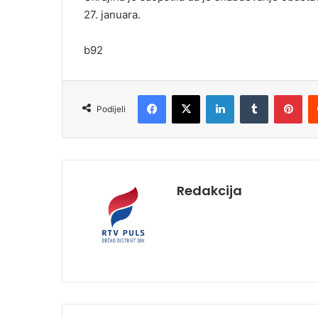
27. januara.
b92
Facebook
X
LinkedIn
Tumblr
Pinterest
Podijeli
Redakcija