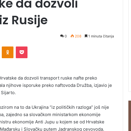
ke da dozvoli
iz Rusije
0
208
1 minuta čitanja
ontakte
Odnoklassniki
Pocket
Hrvatske da dozvoli transport ruske nafte preko
ala njihove isporuke preko naftovoda Družba, izjavio je
Sijarto.
irom na to da Ukrajina “iz političkih razloga” još nije
ba, zajedno sa slovačkom ministarkom ekonomije
stru ekonomije Anti Jupu u kojem se od Hrvatske
 u Mađarsku i Slovačku putem Jadranskog cevovoda.