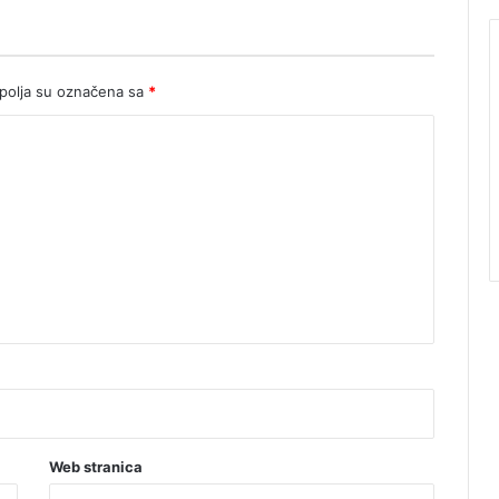
olja su označena sa
*
Web stranica