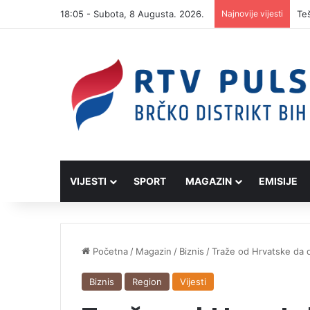
18:05 - Subota, 8 Augusta. 2026.
Najnovije vijesti
VIJESTI
SPORT
MAGAZIN
EMISIJE
Početna
/
Magazin
/
Biznis
/
Traže od Hrvatske da d
Biznis
Region
Vijesti