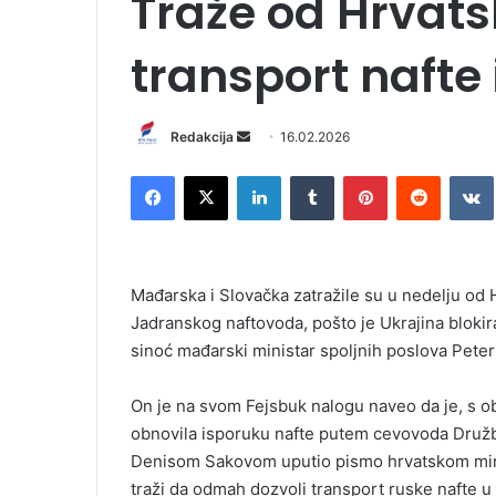
Traže od Hrvats
transport nafte 
Redakcija
S
16.02.2026
e
Facebook
X
LinkedIn
Tumblr
Pinterest
Reddit
VK
n
d
a
n
Mađarska i Slovačka zatražile su u nedelju od 
e
Jadranskog naftovoda, pošto je Ukrajina blokir
m
sinoć mađarski ministar spoljnih poslova Peter 
a
i
l
On je na svom Fejsbuk nalogu naveo da je, s obz
obnovila isporuku nafte putem cevovoda Druž
Denisom Sakovom uputio pismo hrvatskom mini
traži da odmah dozvoli transport ruske nafte