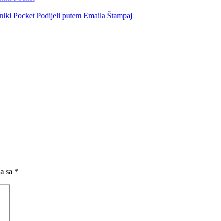
niki
Pocket
Podijeli putem Emaila
Štampaj
na sa
*