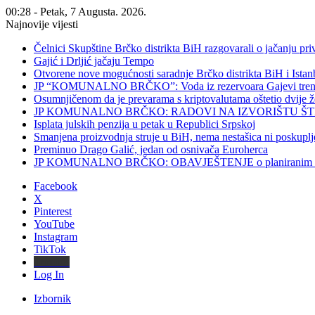
00:28 - Petak, 7 Augusta. 2026.
Najnovije vijesti
Čelnici Skupštine Brčko distrikta BiH razgovarali o jačanju 
Gajić i Drljić jačaju Tempo
Otvorene nove mogućnosti saradnje Brčko distrikta BiH i Ista
JP “KOMUNALNO BRČKO”: Voda iz rezervoara Gajevi trenut
Osumnjičenom da je prevarama s kriptovalutama oštetio dvije
JP KOMUNALNO BRČKO: RADOVI NA IZVORIŠTU ŠT
Isplata julskih penzija u petak u Republici Srpskoj
Smanjena proizvodnja struje u BiH, nema nestašica ni poskuplj
Preminuo Drago Galić, jedan od osnivača Euroherca
JP KOMUNALNO BRČKO: OBAVJEŠTENJE o planiranim rado
Facebook
X
Pinterest
YouTube
Instagram
TikTok
Threads
Log In
Izbornik