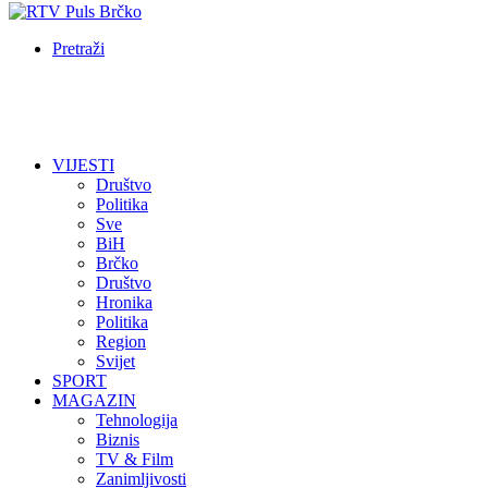
Pretraži
VIJESTI
Društvo
Politika
Sve
BiH
Brčko
Društvo
Hronika
Politika
Region
Svijet
SPORT
MAGAZIN
Tehnologija
Biznis
TV & Film
Zanimljivosti