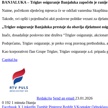
BANJALUKA – Triglav osiguranje Banjaluka započelo je ranije naj
Naime, početkom sljedećeg mjeseca će se održati vanredna Skupština a
Takođe, svi opšti i pojedinačni akti poslovne politike vezani za djelatn
„Triglav osiguranje Banjaluka prestaje da obavlja djelatnost os
Inače, dosadašnje poslovno ime društva “Triglav osiguranje, akcion
Podsjećamo, Triglav osiguranje, je preko svog pravnog prethodnika, a
Kao korporativni član Grupe Triglav, Triglav osiguranje a.d. pripada 
Capital.ba
Redakcija
Send an email
23.01.2026
0
192
1 minuta čitanja
Facebook
X
LinkedIn
Tumblr
Pinterest
Reddit
VKontakte
Odnoklass