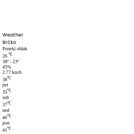
00:00
Weather
Brčko
Poneki oblak
℃
26
38º - 23º
45%
2.77 km/h
℃
38
pet
℃
35
sub
℃
37
ned
℃
40
pon
℃
41