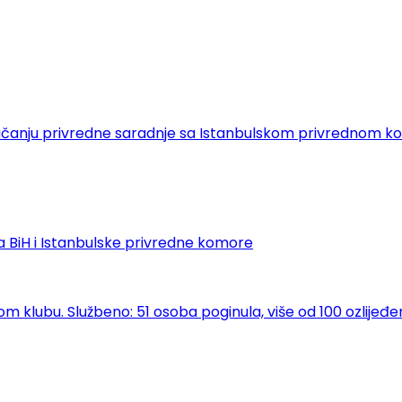
 o jačanju privredne saradnje sa Istanbulskom privrednom
 BiH i Istanbulske privredne komore
klubu. Službeno: 51 osoba poginula, više od 100 ozlijeđe