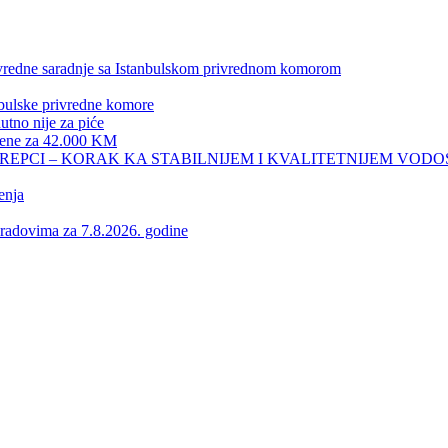
privredne saradnje sa Istanbulskom privrednom komorom
nbulske privredne komore
no nije za piće
 žene za 42.000 KM
REPCI – KORAK KA STABILNIJEM I KVALITETNIJEM VOD
enja
vima za 7.8.2026. godine