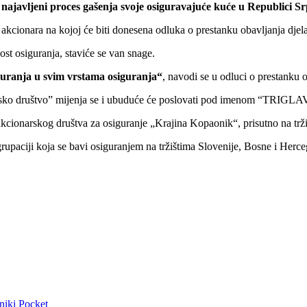
avljeni proces gašenja svoje osiguravajuće kuće u Republici Srpsk
kcionara na kojoj će biti donesena odluka o prestanku obavljanja djela
ost osiguranja, staviće se van snage.
iguranja u svim vrstama osiguranja“
, navodi se u odluci o prestanku o
arsko društvo” mijenja se i ubuduće će poslovati pod imenom “TRIGLAV
kcionarskog društva za osiguranje „Krajina Kopaonik“, prisutno na trž
grupaciji koja se bavi osiguranjem na tržištima Slovenije, Bosne i Herc
niki
Pocket