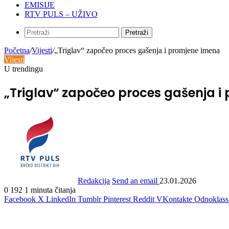
EMISIJE
RTV PULS – UŽIVO
Pretraži
Početna
/
Vijesti
/
„Triglav“ započeo proces gašenja i promjene imena
Vijesti
U trendingu
„Triglav“ započeo proces gašenja i
Redakcija
Send an email
23.01.2026
0
192
1 minuta čitanja
Facebook
X
LinkedIn
Tumblr
Pinterest
Reddit
VKontakte
Odnoklass