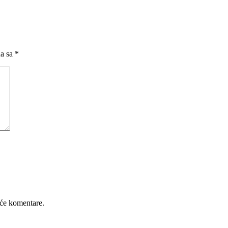
na sa
*
će komentare.