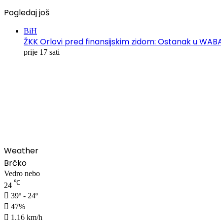
Pogledaj još
BiH
ŽKK Orlovi pred finansijskim zidom: Ostanak u WABA 
prije 17 sati
00:00
Weather
Brčko
Vedro nebo
℃
24
39º - 24º
47%
1.16 km/h