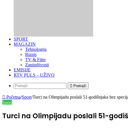
SPORT
MAGAZIN
Tehnologija
Biznis
TV & Film
Zanimljivosti
EMISIJE
RTV PULS – UŽIVO
Pretraži
Početna
/
Sport
/
Turci na Olimpijadu poslali 51-godišnjaka bez specija
Sport
Turci na Olimpijadu poslali 51-godiš