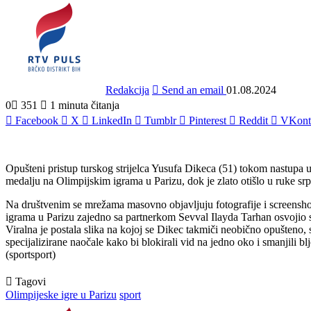
Redakcija
Send an email
01.08.2024
0
351
1 minuta čitanja
Facebook
X
LinkedIn
Tumblr
Pinterest
Reddit
VKont
Opušteni pristup turskog strijelca Yusufa Dikeca (51) tokom nastupa u 
medalju na Olimpijskim igrama u Parizu, dok je zlato otišlo u ruke sr
Na društvenim se mrežama masovno objavljuju fotografije i screenshot
igrama u Parizu zajedno sa partnerkom Sevval Ilayda Tarhan osvojio s
Viralna je postala slika na kojoj se Dikec takmiči neobično opušteno, s
specijalizirane naočale kako bi blokirali vid na jedno oko i smanjili blje
(sportsport)
Tagovi
Olimpijeske igre u Parizu
sport