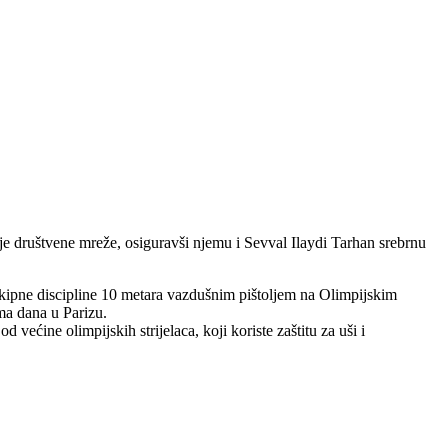
o je društvene mreže, osiguravši njemu i Sevval Ilaydi Tarhan srebrnu
ekipne discipline 10 metara vazdušnim pištoljem na Olimpijskim
ma dana u Parizu.
većine olimpijskih strijelaca, koji koriste zaštitu za uši i