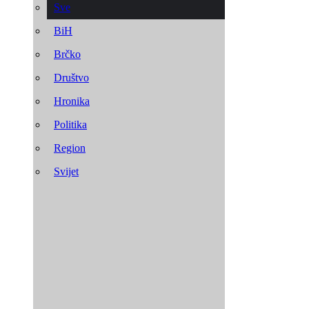
Sve
BiH
Brčko
Društvo
Hronika
Politika
Region
Svijet