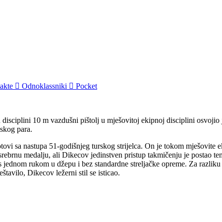
akte
Odnoklassniki
Pocket
disciplini 10 m vazdušni pištolj u mješovitoj ekipnoj disciplini osvoji
pskog para.
ovi sa nastupa 51-godišnjeg turskog strijelca. On je tokom mješovite 
rebrnu medalju, ali Dikecov jedinstven pristup takmičenju je postao te
 jednom rukom u džepu i bez standardne streljačke opreme. Za razliku od 
štavilo, Dikecov ležerni stil se isticao.