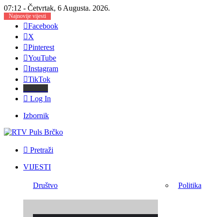
07:12 - Četvrtak, 6 Augusta. 2026.
Najnovije vijesti
Facebook
X
Pinterest
YouTube
Instagram
TikTok
Threads
Log In
Izbornik
Pretraži
VIJESTI
Društvo
Politika