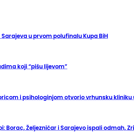
 Sarajeva u prvom polufinalu Kupa BiH
judima koji “pišu lijevom”
oricom i psihologinjom otvorio vrhunsku kliniku 
Borac, Željezničar i Sarajevo ispali odmah, Zrin