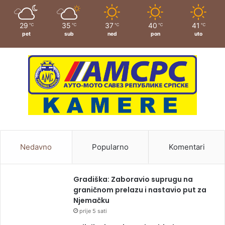
29
35
37
40
41
℃
℃
℃
℃
℃
pet
sub
ned
pon
uto
Nedavno
Popularno
Komentari
Gradiška: Zaboravio suprugu na
graničnom prelazu i nastavio put za
Njemačku
prije 5 sati