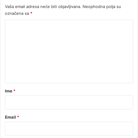
Vaša email adresa neće biti objavljivana.
Neophodna polja su
označena sa
*
K
o
m
e
n
t
a
r
Ime
*
*
Email
*