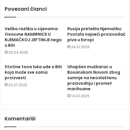
Povezani članci
Velika razlika u cijenama:
Rusija pretekla Njemačku:
Osnovne NAMIRNICE U
Postala najveći proizvođač
NJEMAČKOJ JEFTINIJE nego
piva u Evropi
u BiH
24.07.2025
30.04.2026
Stotine tona luka uđe u BiH
Uhapšen muškarac u
koja može sve sama
Bosanskom Novom zbog
proizvesti
sumnje na neovlaštenu
proizvodnju i promet
23.07.2025
marihuane
14.07.2025
Komentariši