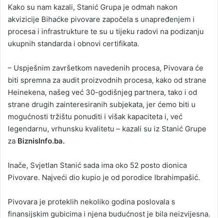
Kako su nam kazali, Stanić Grupa je odmah nakon
akvizicije Bihaćke pivovare započela s unapređenjem i
procesa i infrastrukture te su u tijeku radovi na podizanju
ukupnih standarda i obnovi certifikata.
– Uspješnim završetkom navedenih procesa, Pivovara će
biti spremna za audit proizvodnih procesa, kako od strane
Heinekena, našeg već 30-godišnjeg partnera, tako i od
strane drugih zainteresiranih subjekata, jer ćemo biti u
mogućnosti tržištu ponuditi i višak kapaciteta i, već
legendarnu, vrhunsku kvalitetu – kazali su iz Stanić Grupe
za
BiznisInfo.ba.
Inače, Svjetlan Stanić sada ima oko 52 posto dionica
Pivovare. Najveći dio kupio je od porodice Ibrahimpašić.
Pivovara je proteklih nekoliko godina poslovala s
finansijskim gubicima i njena budućnost je bila neizvijesna.