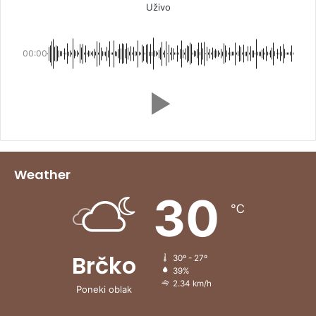
Uživo
00:00
Weather
30
℃
Brčko
30º - 27º
39%
2.34 km/h
Poneki oblak