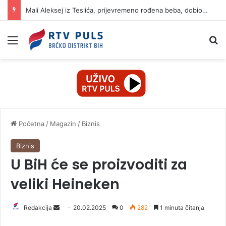
Mali Aleksej iz Teslića, prijevremeno rođena beba, dobio životnu bitku na UKC-u Srpske
Izbornik
Pr
Početna
/
Magazin
/
Biznis
Biznis
U BiH će se proizvoditi za
veliki Heineken
Redakcija
S
20.02.2025
0
282
1 minuta čitanja
e