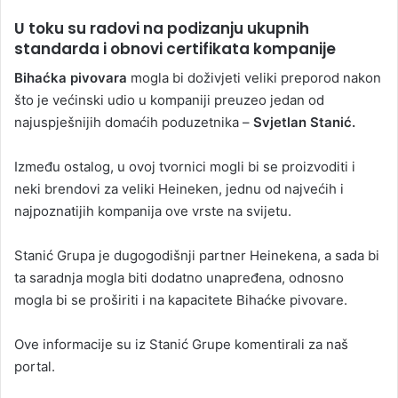
n
U toku su radovi na podizanju ukupnih
d
standarda i obnovi certifikata kompanije
a
n
Bihaćka pivovara
mogla bi doživjeti veliki preporod nakon
e
što je većinski udio u kompaniji preuzeo jedan od
m
najuspješnijih domaćih poduzetnika –
Svjetlan Stanić.
a
i
Između ostalog, u ovoj tvornici mogli bi se proizvoditi i
l
neki brendovi za veliki Heineken, jednu od najvećih i
najpoznatijih kompanija ove vrste na svijetu.
Stanić Grupa je dugogodišnji partner Heinekena, a sada bi
ta saradnja mogla biti dodatno unapređena, odnosno
mogla bi se proširiti i na kapacitete Bihaćke pivovare.
Ove informacije su iz Stanić Grupe komentirali za naš
portal.