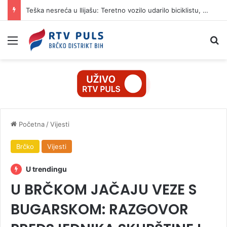
Teška nesreća u Ilijašu: Teretno vozilo udarilo biciklistu, 75-godišnjak zadržan u bolnici
Izbornik
Pr
Početna
/
Vijesti
Brčko
Vijesti
U trendingu
U BRČKOM JAČAJU VEZE S
BUGARSKOM: RAZGOVOR