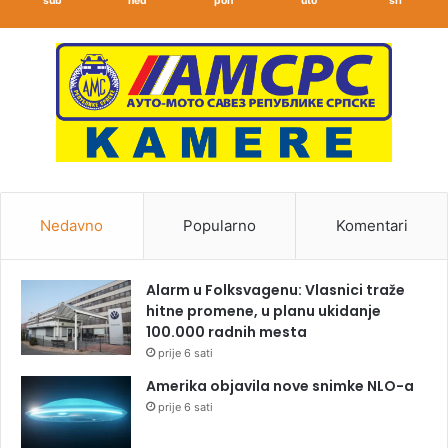
sub
ned
pon
uto
sri
Nedavno
Popularno
Komentari
Alarm u Folksvagenu: Vlasnici traže
hitne promene, u planu ukidanje
100.000 radnih mesta
prije 6 sati
Amerika objavila nove snimke NLO-a
prije 6 sati