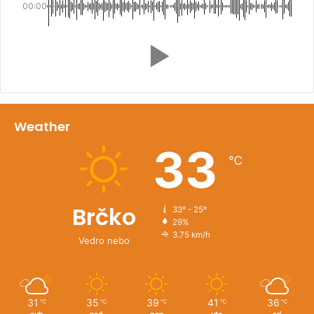
00:00
Weather
33
℃
Brčko
33º - 25º
29%
3.75 km/h
Vedro nebo
31
35
39
41
36
℃
℃
℃
℃
℃