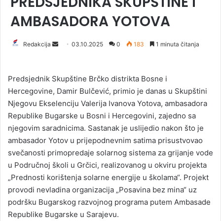
PREDSJEDNIKA SKUPŠTINE I
AMBASADORA YOTOVA
Redakcija
S
03.10.2025
0
183
1 minuta čitanja
e
n
Predsjednik Skupštine Brčko distrikta Bosne i
d
Hercegovine, Damir Bulčević, primio je danas u Skupštini
a
Njegovu Ekselenciju Valerija Ivanova Yotova, ambasadora
n
Republike Bugarske u Bosni i Hercegovini, zajedno sa
e
njegovim saradnicima. Sastanak je uslijedio nakon što je
m
a
ambasador Yotov u prijepodnevnim satima prisustvovao
i
svečanosti primopredaje solarnog sistema za grijanje vode
l
u Područnoj školi u Grčici, realizovanog u okviru projekta
„Prednosti korištenja solarne energije u školama“. Projekt
provodi nevladina organizacija „Posavina bez mina“ uz
podršku Bugarskog razvojnog programa putem Ambasade
Republike Bugarske u Sarajevu.