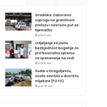
Gradiška: Zaboravio
suprugu na graničnom
prelazu i nastavio put za
Njemačku
prije 8 sati
Odjeljenje za javnu
bezbjednost bogatije za
profesionalnu opremu
za spasavanje na vodi
prije 8 sati
Sudar u Dragaljevcu,
vozilo završilo u dvorištu
mljekare (FOTO)
prije 10 sati