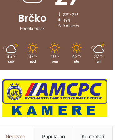
Brčko
27º - 27º
49%
3.81 km/h
Poneki oblak
35
37
40
42
37
℃
℃
℃
℃
℃
sub
ned
pon
uto
sri
Nedavno
Popularno
Komentari