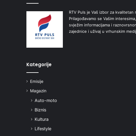
RTV Puls je Vaš izbor za kvalitetan r
Prilagođavamo se Vašim interesima,
svježim informacijama i raznovrsn
zajednice i uživaj u vrhunskim medi
Kategorije
Emisije
Magazin
Auto-moto
Biznis
Kultura
Lifestyle