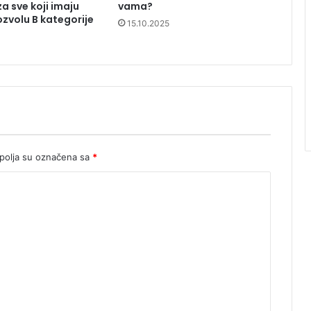
a sve koji imaju
vama?
zvolu B kategorije
15.10.2025
olja su označena sa
*