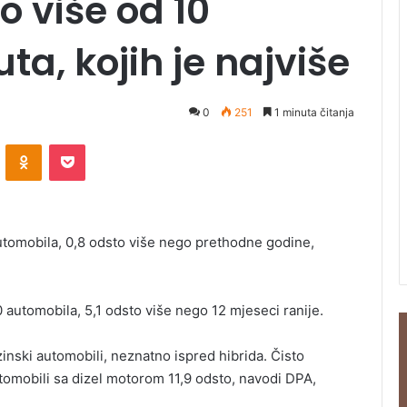
o više od 10
ta, kojih je najviše
0
251
1 minuta čitanja
ontakte
Odnoklassniki
Pocket
automobila, 0,8 odsto više nego prethodne godine,
automobila, 5,1 odsto više nego 12 mjeseci ranije.
zinski automobili, neznatno ispred hibrida. Čisto
automobili sa dizel motorom 11,9 odsto, navodi DPA,