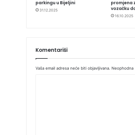
parkingu u Bijeljini
promjena z
vozačku do
31.12.2025
16.10.2025
Komentariši
Vaša email adresa neće biti objavljivana.
Neophodna p
K
o
m
e
n
t
a