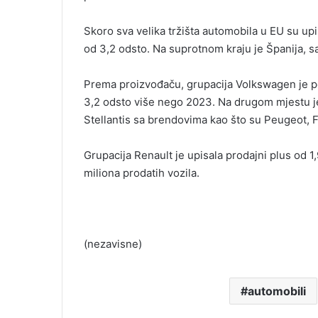
Skoro sva velika tržišta automobila u EU su up
od 3,2 odsto. Na suprotnom kraju je Španija, s
Prema proizvođaču, grupacija Volkswagen je po
3,2 odsto više nego 2023. Na drugom mjestu je
Stellantis sa brendovima kao što su Peugeot, Fi
Grupacija Renault je upisala prodajni plus od 1
miliona prodatih vozila.
(nezavisne)
automobili