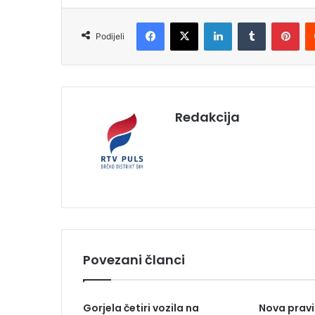
Facebook
X
LinkedIn
Tumblr
Pinterest
Podijeli
Redakcija
Povezani članci
Gorjela četiri vozila na
Nova pravil