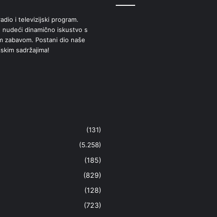
adio i televizijski program.
 nudeći dinamično iskustvo s
om zabavom. Postani dio naše
jskim sadržajima!
(131)
(5.258)
(185)
(829)
(128)
(723)