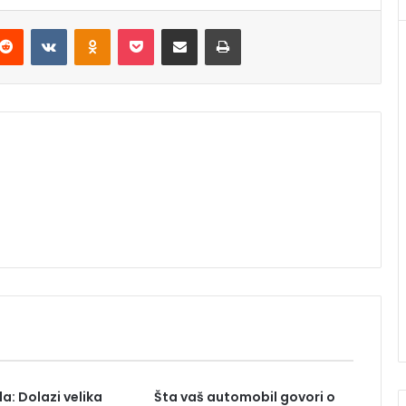
Reddit
VKontakte
Odnoklassniki
Pocket
Podijeli putem Emaila
Štampaj
a: Dolazi velika
Šta vaš automobil govori o