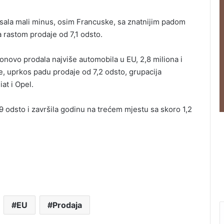
isala mali minus, osim Francuske, sa znatnijim padom
a rastom prodaje od 7,1 odsto.
novo prodala najviše automobila u EU, 2,8 miliona i
, uprkos padu prodaje od 7,2 odsto, grupacija
at i Opel.
,9 odsto i završila godinu na trećem mjestu sa skoro 1,2
EU
Prodaja