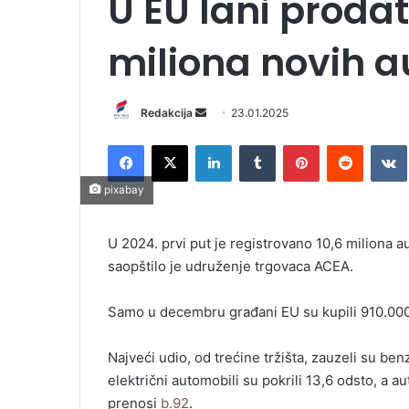
U EU lani prodat
miliona novih au
Redakcija
S
23.01.2025
e
Facebook
X
LinkedIn
Tumblr
Pinterest
Reddit
VK
n
d
pixabay
a
n
U 2024. prvi put je registrovano 10,6 miliona 
e
saopštilo je udruženje trgovaca ACEA.
m
a
i
Samo u decembru građani EU su kupili 910.000 
l
Najveći udio, od trećine tržišta, zauzeli su ben
električni automobili su pokrili 13,6 odsto, a 
prenosi
b.92
.