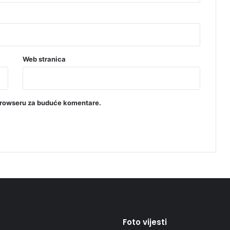
Web stranica
browseru za buduće komentare.
Foto vijesti