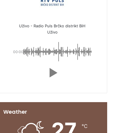
Uživo - Radio Puls Brčko distrikt BiH
Uživo
00:00
Weather
27
℃