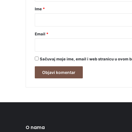
r
Ime
*
*
Email
*
Sačuvaj moje ime, email i web stranicu u ovom 
O nama