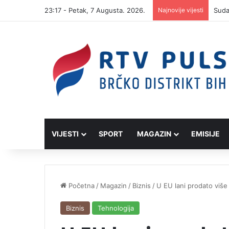
23:17 - Petak, 7 Augusta. 2026.
Najnovije vijesti
VIJESTI
SPORT
MAGAZIN
EMISIJE
Početna
/
Magazin
/
Biznis
/
U EU lani prodato više 
Biznis
Tehnologija