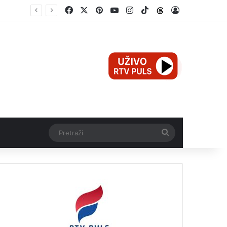
Facebook
X
Pinterest
YouTube
Instagram
TikTok
Threads
Log In
Mali Aleksej iz Teslića, prijevremeno rođena beba, dobio životnu bitku na UKC-u Srpske
Pretraži