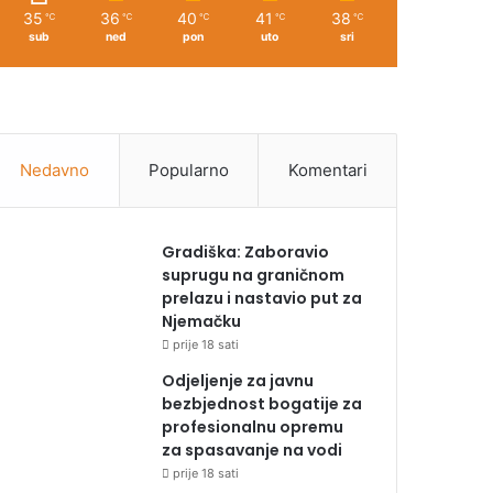
35
36
40
41
38
℃
℃
℃
℃
℃
sub
ned
pon
uto
sri
Nedavno
Popularno
Komentari
Gradiška: Zaboravio
suprugu na graničnom
prelazu i nastavio put za
Njemačku
prije 18 sati
Odjeljenje za javnu
bezbjednost bogatije za
profesionalnu opremu
za spasavanje na vodi
prije 18 sati