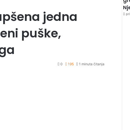
gr
Nj
apšena jedna
pri
eni puške,
oga
0
195
1 minuta čitanja