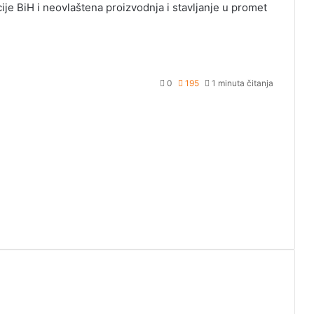
ije BiH i neovlaštena proizvodnja i stavljanje u promet
0
195
1 minuta čitanja