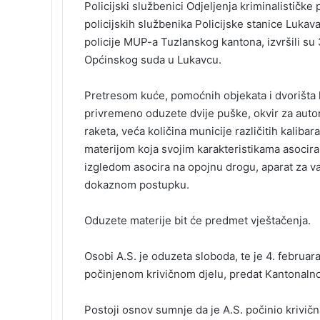
e
k
b
t
d
n
o
k
Policijski službenici Odjeljenja kriminalističke 
b
e
l
e
i
t
k
e
policijskih službenika Policijske stanice Lukav
o
d
r
r
t
a
l
t
policije MUP-a Tuzlanskog kantona, izvršili su
o
I
e
k
a
Općinskog suda u Lukavcu.
k
n
s
t
s
t
e
s
n
Pretresom kuće, pomoćnih objekata i dvorišta k
i
privremeno oduzete dvije puške, okvir za aut
k
raketa, veća količina municije različitih kaliba
i
materijom koja svojim karakteristikama asocira 
izgledom asocira na opojnu drogu, aparat za vak
dokaznom postupku.
Oduzete materije bit će predmet vještačenja.
Osobi A.S. je oduzeta sloboda, te je 4. februara
počinjenom krivičnom djelu, predat Kantonalno
Postoji osnov sumnje da je A.S. počinio krivičn