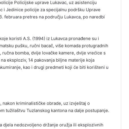
policije Policijske uprave Lukavac, uz asistenciju
ac i Jedinice policije za specijalnu podršku Uprave
 3. februara pretres na području Lukavca, po naredbi
oje koristi A.S. (1994) iz Lukavca pronađene su i
omatsku pušku, ručni bacač, više komada protugradnih
ra, ručna bomba, dvije lovačke kamere, dvije vrećice s
na eksploziv, 14 pakovanja biljne materije koja
umiranje, kao i drugi predmeti koji će biti korišteni u
, nakon kriminalističke obrade, uz izvještaj o
m tužilaštvu Tuzlanskog kantona na dalje postupanje.
a djela nedozvoljeno držanje oružja ili eksplozivnih