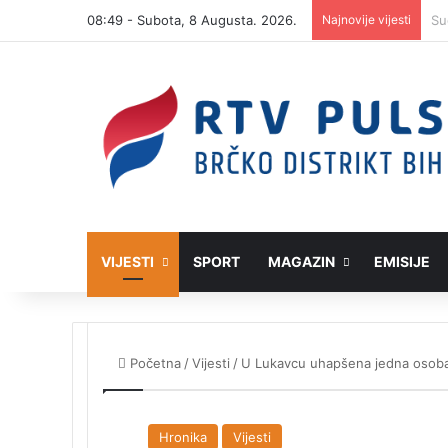
08:49 - Subota, 8 Augusta. 2026.
Najnovije vijesti
VIJESTI
SPORT
MAGAZIN
EMISIJE
Početna
/
Vijesti
/
U Lukavcu uhapšena jedna osoba:
Hronika
Vijesti