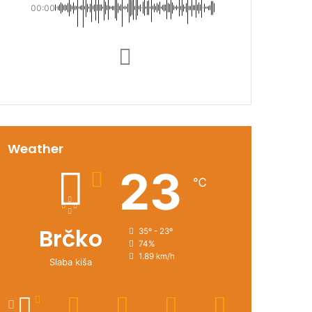
00:00
Weather
23
℃
Brčko
35º - 23º
74%
1.89 km/h
Slaba kiša