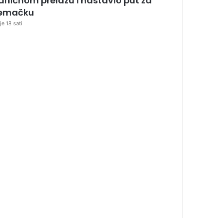
aničnom prelazu i nastavio put za
emačku
je 18 sati