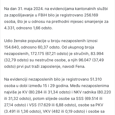
n
Na dan 31. maja 2024. na evidencijama kantonalnih službi
d
za zapošljavanje u FBiH bilo je registrovano 256.169
a
osoba, što je u odnosu na prethodni mjesec smanjenje za
n
4.331, odnosno 1,66 odsto.
e
m
a
Udio ženske populacije u broju nezaposlenih iznosi
i
154.640, odnosno 60,37 odsto. Od ukupnog broja
l
nezaposlenih, 172.175 (67,21 odsto) je stručnih, 83.994
(32,79 odsto) su nestručne osobe, a njih 96.047 (37,49
odsto) prvi put traži zaposlenje, navodi Fena.
Na evidenciji nezaposlenih bilo je registrovano 51.310
osoba u dobi između 15 i 29 godina. Među nezaposlenima
najviše je KV (80.284 ili 31,34 odsto) i NKV radnika (80.220
ili 31,32 odsto), potom slijede osobe sa SSS (69.514 ili
27,14 odsto) i VSS (17.629 ili 6,88 odsto), osobe sa PKV
(3.491 ili 1,36 odsto), VKV (482 ili 0,19 odsto) i osobe sa