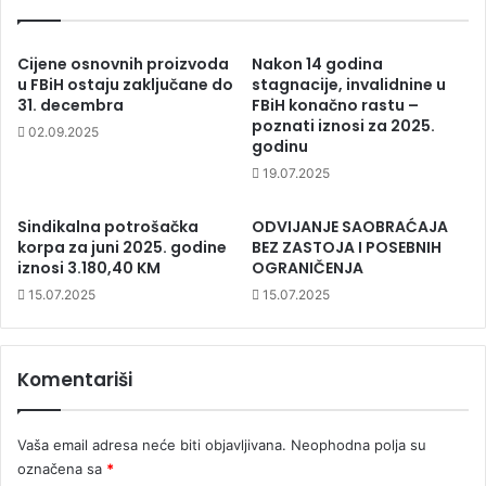
Cijene osnovnih proizvoda
Nakon 14 godina
u FBiH ostaju zaključane do
stagnacije, invalidnine u
31. decembra
FBiH konačno rastu –
poznati iznosi za 2025.
02.09.2025
godinu
19.07.2025
Sindikalna potrošačka
ODVIJANJE SAOBRAĆAJA
korpa za juni 2025. godine
BEZ ZASTOJA I POSEBNIH
iznosi 3.180,40 KM
OGRANIČENJA
15.07.2025
15.07.2025
Komentariši
Vaša email adresa neće biti objavljivana.
Neophodna polja su
označena sa
*