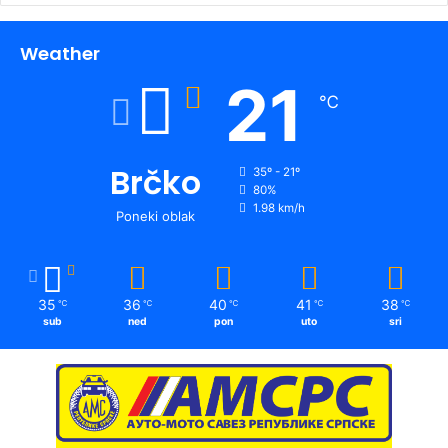
Weather
21
℃
Brčko
35º - 21º
80%
1.98 km/h
Poneki oblak
35
36
40
41
38
℃
℃
℃
℃
℃
sub
ned
pon
uto
sri