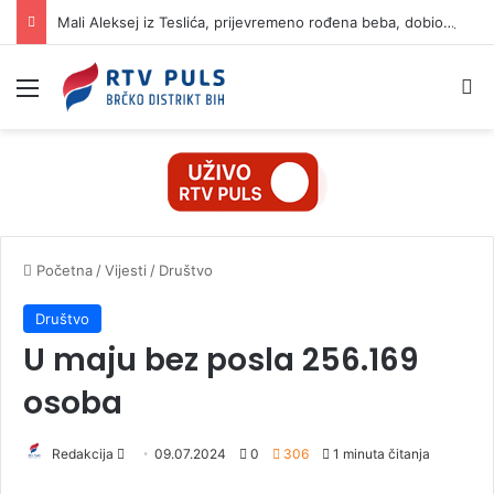
Mali Aleksej iz Teslića, prijevremeno rođena beba, dobio životnu bitku na UKC-u Srpske
Izbornik
Pr
Početna
/
Vijesti
/
Društvo
Društvo
U maju bez posla 256.169
osoba
Redakcija
S
09.07.2024
0
306
1 minuta čitanja
e