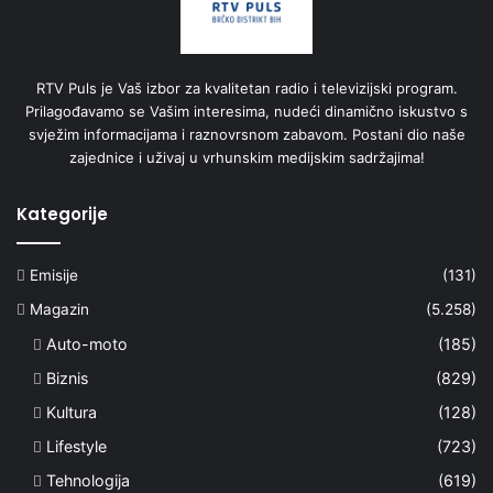
RTV Puls je Vaš izbor za kvalitetan radio i televizijski program.
Prilagođavamo se Vašim interesima, nudeći dinamično iskustvo s
svježim informacijama i raznovrsnom zabavom. Postani dio naše
zajednice i uživaj u vrhunskim medijskim sadržajima!
Kategorije
Emisije
(131)
Magazin
(5.258)
Auto-moto
(185)
Biznis
(829)
Kultura
(128)
Lifestyle
(723)
Tehnologija
(619)