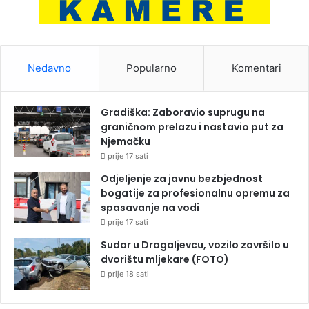
Nedavno
Popularno
Komentari
Gradiška: Zaboravio suprugu na
graničnom prelazu i nastavio put za
Njemačku
prije 17 sati
Odjeljenje za javnu bezbjednost
bogatije za profesionalnu opremu za
spasavanje na vodi
prije 17 sati
Sudar u Dragaljevcu, vozilo završilo u
dvorištu mljekare (FOTO)
prije 18 sati