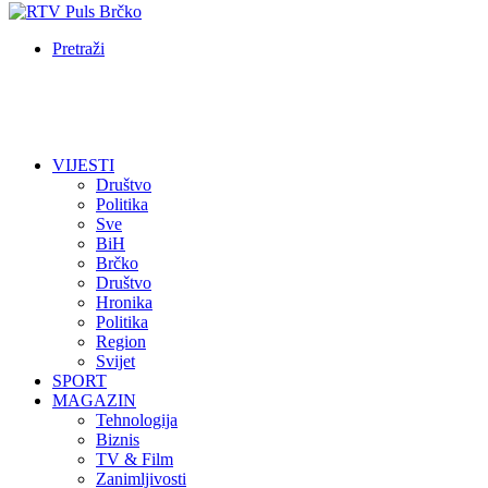
Pretraži
VIJESTI
Društvo
Politika
Sve
BiH
Brčko
Društvo
Hronika
Politika
Region
Svijet
SPORT
MAGAZIN
Tehnologija
Biznis
TV & Film
Zanimljivosti