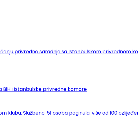
 o jačanju privredne saradnje sa Istanbulskom privrednom
 BiH i Istanbulske privredne komore
klubu. Službeno: 51 osoba poginula, više od 100 ozlijeđe