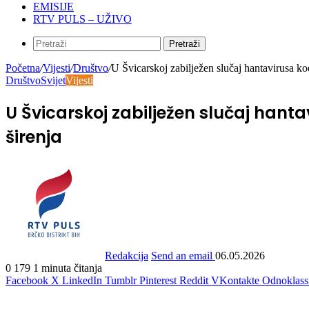
EMISIJE
RTV PULS – UŽIVO
Pretraži
Početna
/
Vijesti
/
Društvo
/
U Švicarskoj zabilježen slučaj hantavirusa
Društvo
Svijet
Vijesti
U Švicarskoj zabilježen slučaj han
širenja
Redakcija
Send an email
06.05.2026
0
179
1 minuta čitanja
Facebook
X
LinkedIn
Tumblr
Pinterest
Reddit
VKontakte
Odnoklass