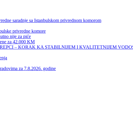
privredne saradnje sa Istanbulskom privrednom komorom
nbulske privredne komore
no nije za piće
 žene za 42.000 KM
REPCI – KORAK KA STABILNIJEM I KVALITETNIJEM VOD
enja
vima za 7.8.2026. godine