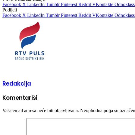
Facebook
X
LinkedIn
Tumblr
Pinterest
Reddit
VKontakte
Odnoklass
Podijeli
Facebook
X
LinkedIn
Tumblr
Pinterest
Reddit
VKontakte
Odnoklass
Redakcija
Komentariši
Vaša email adresa neće biti objavljivana.
Neophodna polja su označe