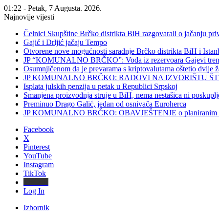
01:22 - Petak, 7 Augusta. 2026.
Najnovije vijesti
Čelnici Skupštine Brčko distrikta BiH razgovarali o jačanju 
Gajić i Drljić jačaju Tempo
Otvorene nove mogućnosti saradnje Brčko distrikta BiH i Ista
JP “KOMUNALNO BRČKO”: Voda iz rezervoara Gajevi trenut
Osumnjičenom da je prevarama s kriptovalutama oštetio dvije
JP KOMUNALNO BRČKO: RADOVI NA IZVORIŠTU ŠT
Isplata julskih penzija u petak u Republici Srpskoj
Smanjena proizvodnja struje u BiH, nema nestašica ni poskuplj
Preminuo Drago Galić, jedan od osnivača Euroherca
JP KOMUNALNO BRČKO: OBAVJEŠTENJE o planiranim rado
Facebook
X
Pinterest
YouTube
Instagram
TikTok
Threads
Log In
Izbornik