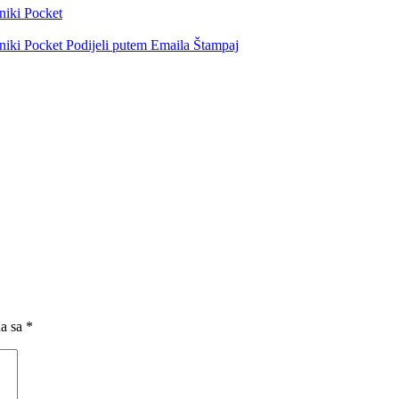
niki
Pocket
niki
Pocket
Podijeli putem Emaila
Štampaj
na sa
*