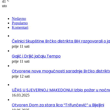
℃
41
uto
Nedavno
Popularno
Komentari
Čelnici Skupštine Brčko distrikta BiH razgovarali
prije 11 sati
Gajić i Drljić jačaju Tempo
prije 11 sati
Otvorene nove mogućnosti saradnje Brčko distrikta
prije 12 sati
UŽAS U SJEVERNOJ MAKEDONIJI Izbio požar u noćnom 
16.03.2025
Otvoren Dom za stara lica “Trifunčević” u Bijeljini