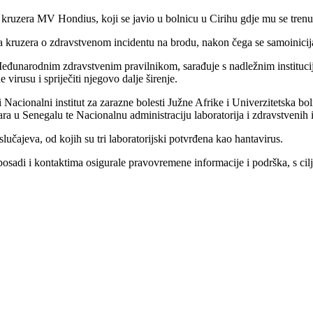
 s kruzera MV Hondius, koji se javio u bolnicu u Cirihu gdje mu se tre
a kruzera o zdravstvenom incidentu na brodu, nakon čega se samoinicija
Međunarodnim zdravstvenim pravilnikom, sarađuje s nadležnim instituc
 virusu i spriječiti njegovo dalje širenje.
ili Nacionalni institut za zarazne bolesti Južne Afrike i Univerzitetska
ara u Senegalu te Nacionalnu administraciju laboratorija i zdravstvenih i
čajeva, od kojih su tri laboratorijski potvrđena kao hantavirus.
adi i kontaktima osigurale pravovremene informacije i podrška, s ciljem