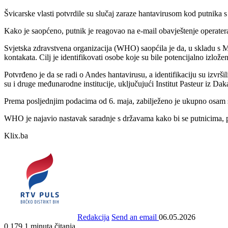
Švicarske vlasti potvrdile su slučaj zaraze hantavirusom kod putnika
Kako je saopćeno, putnik je reagovao na e-mail obavještenje operater
Svjetska zdravstvena organizacija (WHO) saopćila je da, u skladu s 
kontakata. Cilj je identifikovati osobe koje su bile potencijalno izložene
Potvrđeno je da se radi o Andes hantavirusu, a identifikaciju su izvrš
su i druge međunarodne institucije, uključujući Institut Pasteur iz Dak
Prema posljednjim podacima od 6. maja, zabilježeno je ukupno osam slu
WHO je najavio nastavak saradnje s državama kako bi se putnicima, pos
Klix.ba
Redakcija
Send an email
06.05.2026
0
179
1 minuta čitanja