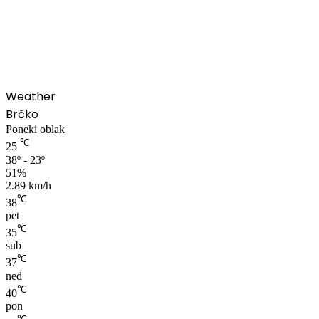
00:00
Weather
Brčko
Poneki oblak
℃
25
38º - 23º
51%
2.89 km/h
℃
38
pet
℃
35
sub
℃
37
ned
℃
40
pon