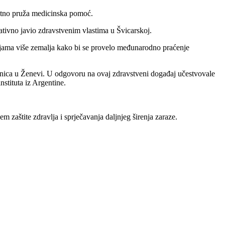
nutno pruža medicinska pomoć.
tivno javio zdravstvenim vlastima u Švicarskoj.
ijama više zemalja kako bi se provelo međunarodno praćenje
 bolnica u Ženevi. U odgovoru na ovaj zdravstveni događaj učestvovale
nstituta iz Argentine.
 zaštite zdravlja i sprječavanja daljnjeg širenja zaraze.