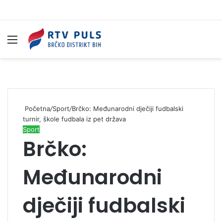
Izbornik
Pr
Početna
/
Sport
/
Brčko: Međunarodni dječiji fudbalski
turnir, škole fudbala iz pet država
Sport
Brčko:
Međunarodni
dječiji fudbalski