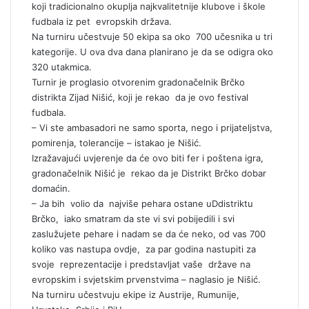
koji tradicionalno okuplja najkvalitetnije klubove i škole
fudbala iz pet evropskih država.
Na turniru učestvuje 50 ekipa sa oko 700 učesnika u tri
kategorije. U ova dva dana planirano je da se odigra oko
320 utakmica.
Turnir je proglasio otvorenim gradonačelnik Brčko
distrikta Zijad Nišić, koji je rekao da je ovo festival
fudbala.
– Vi ste ambasadori ne samo sporta, nego i prijateljstva,
pomirenja, tolerancije – istakao je Nišić.
Izražavajući uvjerenje da će ovo biti fer i poštena igra,
gradonačelnik Nišić je rekao da je Distrikt Brčko dobar
domaćin.
– Ja bih volio da najviše pehara ostane uDdistriktu
Brčko, iako smatram da ste vi svi pobijedili i svi
zaslužujete pehare i nadam se da će neko, od vas 700
koliko vas nastupa ovdje, za par godina nastupiti za
svoje reprezentacije i predstavljat vaše države na
evropskim i svjetskim prvenstvima – naglasio je Nišić.
Na turniru učestvuju ekipe iz Austrije, Rumunije,