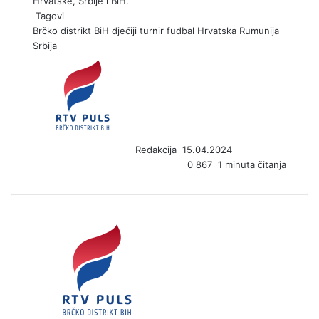
Hrvatske, Srbije i BiH.
Tagovi
Brčko distrikt BiH
dječiji turnir
fudbal
Hrvatska
Rumunija
Srbija
S
e
n
d
a
n
Redakcija
15.04.2024
e
0
867
1 minuta čitanja
m
a
i
l