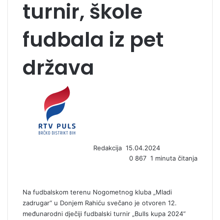
turnir, škole
fudbala iz pet
država
S
e
n
d
a
n
Redakcija
15.04.2024
e
0
867
1 minuta čitanja
m
a
i
l
Na fudbalskom terenu Nogometnog kluba „Mladi
zadrugar“ u Donjem Rahiću svečano je otvoren 12.
međunarodni dječiji fudbalski turnir „Bulls kupa 2024“