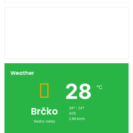
00:00
Weather
28
℃
Brčko
34º - 24º
40%
2.86 km/h
Vedro nebo