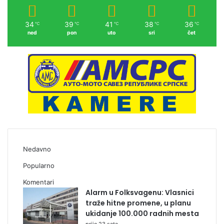
34
39
41
38
36
℃
℃
℃
℃
℃
ned
pon
uto
sri
čet
Nedavno
Popularno
Komentari
Alarm u Folksvagenu: Vlasnici
traže hitne promene, u planu
ukidanje 100.000 radnih mesta
prije 23 sata