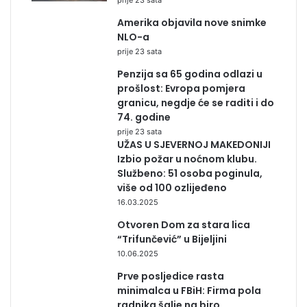
Amerika objavila nove snimke
NLO-a
prije 23 sata
Penzija sa 65 godina odlazi u
prošlost: Evropa pomjera
granicu, negdje će se raditi i do
74. godine
prije 23 sata
UŽAS U SJEVERNOJ MAKEDONIJI
Izbio požar u noćnom klubu.
Službeno: 51 osoba poginula,
više od 100 ozlijeđeno
16.03.2025
Otvoren Dom za stara lica
“Trifunčević” u Bijeljini
10.06.2025
Prve posljedice rasta
minimalca u FBiH: Firma pola
radnika šalje na biro