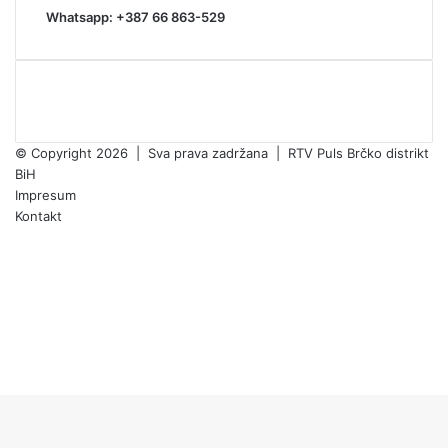
Whatsapp: +387 66 863-529
© Copyright 2026 | Sva prava zadržana | RTV Puls Brčko distrikt
BiH
Impresum
Kontakt
Facebook
X
Pinterest
YouTube
Instagram
TikTok
Facebook
X
WhatsApp
Threads
Telegram
Viber
Back
to
top
button