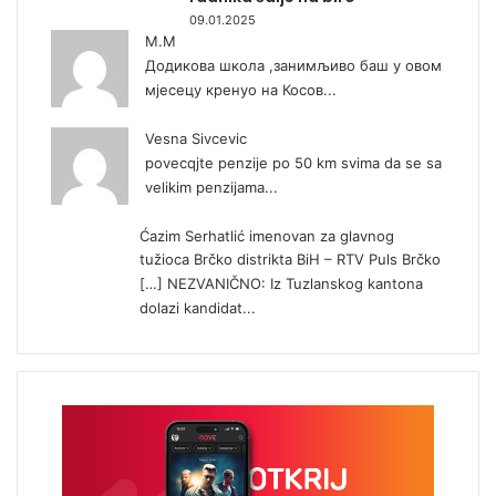
09.01.2025
М.М
Додикова школа ,занимљиво баш у овом
мјесецу кренуо на Косов...
Vesna Sivcevic
povecqjte penzije po 50 km svima da se sa
velikim penzijama...
Ćazim Serhatlić imenovan za glavnog
tužioca Brčko distrikta BiH – RTV Puls Brčko
[…] NEZVANIČNO: Iz Tuzlanskog kantona
dolazi kandidat...