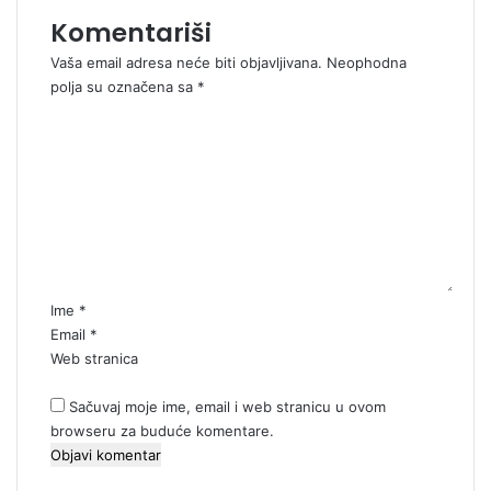
Komentariši
Vaša email adresa neće biti objavljivana.
Neophodna
polja su označena sa
*
K
o
m
e
n
t
a
r
*
Ime
*
Email
*
Web stranica
Sačuvaj moje ime, email i web stranicu u ovom
browseru za buduće komentare.