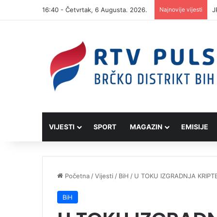
16:40 - Četvrtak, 6 Augusta. 2026.
Najnovije vijesti
J
VIJESTI
SPORT
MAGAZIN
EMISIJE
Početna
/
Vijesti
/
BiH
/
U TOKU IZGRADNJA KRIPT
BiH