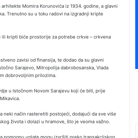
 arhitekte Momira Korunovića iz 1934. godine, a glavni
a. Trenutno su u toku radovi na izgradnji kripte
li kripti biće prostorije za potrebe crkve – crkvena
tveno zavisi od finansija, te dodao da su glavni
Istočno Sarajevo, Mitropolija dabrobosanska, Vlada
jim dobrovoljnim prilozima.
je u Istočnom Novom Sarajevu koji će biti, prije
 Mikavica.
neki način rasteretiti postojeći, dodajući da sve više
og života i dolazi u hramove, što je veoma važno.
da pomognu uplate mogu izvršiti preko transakcijskog