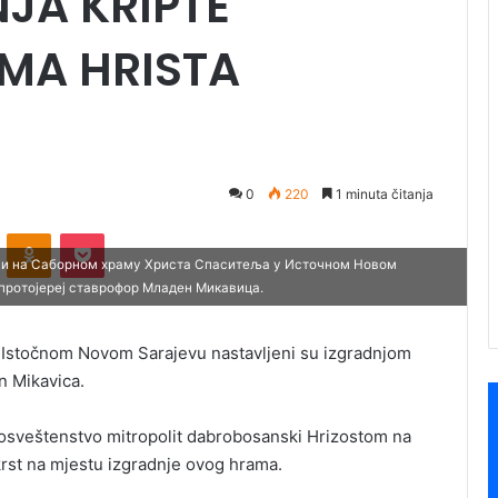
JA KRIPTE
MA HRISTA
0
220
1 minuta čitanja
ontakte
Odnoklassniki
Pocket
и на Саборном храму Христа Спаситеља у Источном Новом
 протојереј ставрофор Младен Микавица.
 Istočnom Novom Sarajevu nastavljeni su izgradnjom
en Mikavica.
eosveštenstvo mitropolit dabrobosanski Hrizostom na
rst na mjestu izgradnje ovog hrama.