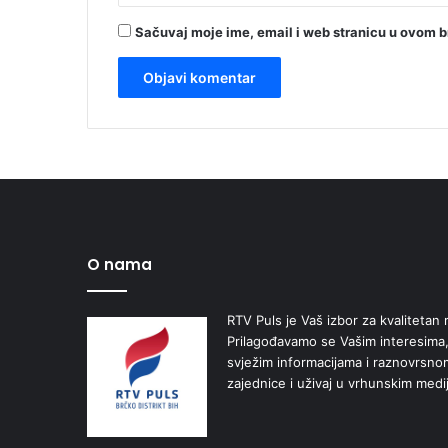
Sačuvaj moje ime, email i web stranicu u ovom 
O nama
RTV Puls je Vaš izbor za kvalitetan r
Prilagođavamo se Vašim interesima,
svježim informacijama i raznovrsn
zajednice i uživaj u vrhunskim medi