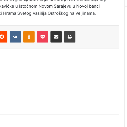
kavičke u Istočnom Novom Sarajevu u Novoj banci
i Hrama Svetog Vasilija Ostroškog na Veljinama.
Reddit
VKontakte
Odnoklassniki
Pocket
Podijeli putem Emaila
Štampaj