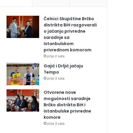
Čelnici Skupštine Brčko
distrikta BiH razgovarali
o jačanju privredne
saradnje sa
Istanbulskom
privrednom komorom
prije 2 sata
Gajić i Drljić jačaju
Tempo
prije 3 sata
Otvorene nove
mogućnosti saradnje
Brčko distrikta BiH i
Istanbulske privredne
komore
prije 3 sata