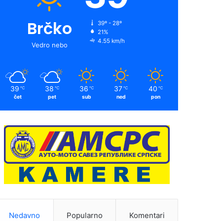
Brčko
39º - 28º
21%
4.55 km/h
Vedro nebo
39
38
36
37
40
℃
℃
℃
℃
℃
čet
pet
sub
ned
pon
Nedavno
Popularno
Komentari