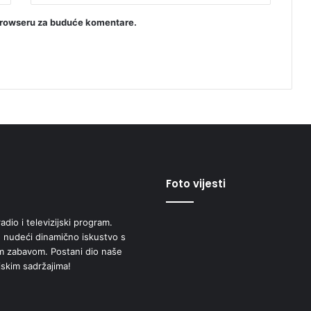
browseru za buduće komentare.
Foto vijesti
adio i televizijski program.
 nudeći dinamično iskustvo s
om zabavom. Postani dio naše
jskim sadržajima!