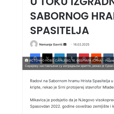
U TOKU IZGRADN
SABORNOG HRA
SPASITELJA
Nemanja Gavrić
S
16.02.2025
e
Facebook
X
LinkedIn
Tumblr
Pinterest
Reddit
VK
n
ИСТОЧНО НОВО САРАЈЕВО, 16. ФЕБРУАРА /СРНА/ - Радов
d
Сарајеву настављени су изградњом крипте, рекао је Срни
a
n
Radovi na Sabornom hramu Hrista Spasitelja u
e
kripte, rekao je Srni protojerej stavrofor Mlad
m
a
i
Mikavica je podsjetio da je NJegovo visokopr
l
Spasovdan 2022. godine osveštao zemljište i k