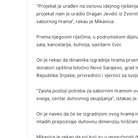
“Projekat je urađen na osnovu idejnog rješenja
projekat nam je uradio Dragan Jevdić iz Zvornik
sabornog hrama”, rekao je Mikavica.
Prema njegovim riječima, u podrumskom dijelu i
sala, kancelarije, kuhinja, sanitarni čvor.
On je rekao da dinamika izgradnje hrama prvens
donatori opština Istočno Novo Sarajevo, grad 
Republike Srpske, privrednici i vjernici sa svo
“Zaista postoji potreba za sabornim hramom ovd
svega, centar duhovnog okupljanja”, istakao je
On je naveo da će se izgradnjom ovog hrama na 
mladih prepoznaje duhovnu dimenziju hrišćansk
Mikavica je rekao da svi koji su u mogućnosti 