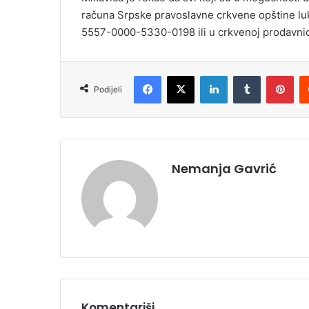
računa Srpske pravoslavne crkvene opštine lu
5557-0000-5330-0198 ili u crkvenoj prodavnic
Facebook
X
LinkedIn
Tumblr
Pinterest
Podijeli
Nemanja Gavrić
Komentariši