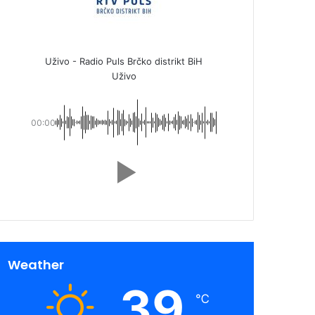
Uživo - Radio Puls Brčko distrikt BiH
Uživo
00:00
Weather
39
℃