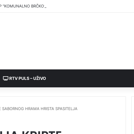
P “KOMUNALNO BRČKO”: Voda iz rezervoara Gajevi trenutno nije za pić
RTV PULS – UŽIVO
E SABORNOG HRAMA HRISTA SPASITELJA