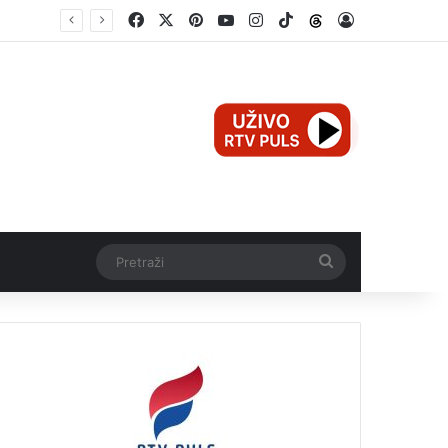
Facebook
X
Pinterest
YouTube
Instagram
TikTok
Threads
Log In
e
Pretraži