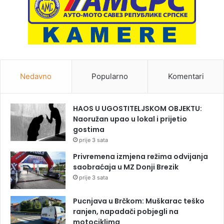
Nedavno
Popularno
Komentari
HAOS U UGOSTITELJSKOM OBJEKTU:
Naoružan upao u lokal i prijetio
gostima
prije 3 sata
Privremena izmjena režima odvijanja
saobraćaja u MZ Donji Brezik
prije 3 sata
Pucnjava u Brčkom: Muškarac teško
ranjen, napadači pobjegli na
motociklima