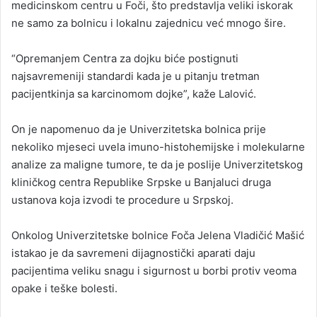
medicinskom centru u Foči, što predstavlja veliki iskorak
ne samo za bolnicu i lokalnu zajednicu već mnogo šire.
“Opremanjem Centra za dojku biće postignuti
najsavremeniji standardi kada je u pitanju tretman
pacijentkinja sa karcinomom dojke”, kaže Lalović.
On je napomenuo da je Univerzitetska bolnica prije
nekoliko mjeseci uvela imuno-histohemijske i molekularne
analize za maligne tumore, te da je poslije Univerzitetskog
kliničkog centra Republike Srpske u Banjaluci druga
ustanova koja izvodi te procedure u Srpskoj.
Onkolog Univerzitetske bolnice Foča Jelena Vladičić Mašić
istakao je da savremeni dijagnostički aparati daju
pacijentima veliku snagu i sigurnost u borbi protiv veoma
opake i teške bolesti.