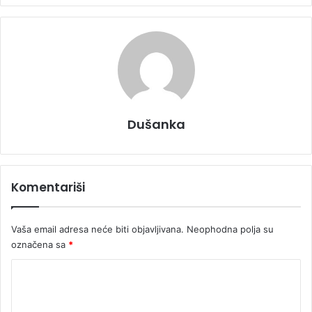
Dušanka
Komentariši
Vaša email adresa neće biti objavljivana.
Neophodna polja su
označena sa
*
K
o
m