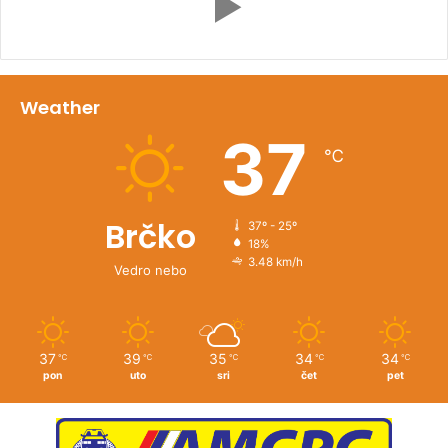
Weather
37
℃
Brčko
37º - 25º
18%
3.48 km/h
Vedro nebo
37
39
35
34
34
℃
℃
℃
℃
℃
pon
uto
sri
čet
pet