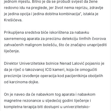
jednom mjestu. Bitno je da se probudi svijest da žene
redovno idu na preglede, jer život nema reprizu, zdravlje
je jedina opcija i jedina dobitna kombinacija”, istakla je
Krešićeva.
Prikupljena sredstva biće iskorištena za nabavku
savremenog aparata za preciznu detekciju limfnih čvorova
zahvaćenih malignom bolešću, što će značajno unaprijediti
liječenje.
Direktor Univerzitetske bolnice Nenad Lalović pojasnio je
da je riječ o takozvanoj ICG kameri, koja će omogućiti
preciznije izvođenje operacija kod pacijentkinja oboljelih
od karcinoma dojke.
On je naveo da će nabavkom tog aparata i nabavkom
magnetne rezonance u sljedećoj godini liječenje i
kompletna terapija biti dostupni u univerzitetsko-