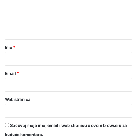
e
n
t
a
r
Ime
*
*
Email
*
Web stranica
Sačuvaj moje ime, email i web stranicu u ovom browseru za
buduće komentare.