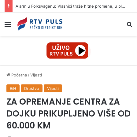
Alarm u Folksvagenu: Vlasnici traže hitne promene, u planu ukidanje 100.000 radnih mesta
Izbornik
Pr
Početna
/
Vijesti
BiH
Društvo
Vijesti
ZA OPREMANJE CENTRA ZA
DOJKU PRIKUPLJENO VIŠE OD
60.000 KM