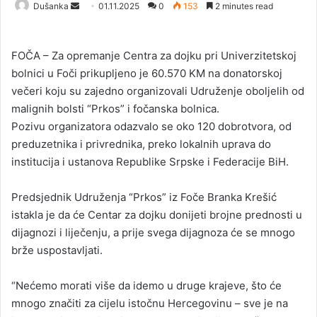
Dušanka
S
01.11.2025
0
153
2 minutes read
e
n
FOČA – Za opremanje Centra za dojku pri Univerzitetskoj
d
bolnici u Foči prikupljeno je 60.570 KM na donatorskoj
a
večeri koju su zajedno organizovali Udruženje oboljelih od
n
malignih bolsti “Prkos” i fočanska bolnica.
e
Pozivu organizatora odazvalo se oko 120 dobrotvora, od
m
a
preduzetnika i privrednika, preko lokalnih uprava do
i
institucija i ustanova Republike Srpske i Federacije BiH.
l
Predsjednik Udruženja “Prkos” iz Foče Branka Krešić
istakla je da će Centar za dojku donijeti brojne prednosti u
dijagnozi i liječenju, a prije svega dijagnoza će se mnogo
brže uspostavljati.
“Nećemo morati više da idemo u druge krajeve, što će
mnogo značiti za cijelu istočnu Hercegovinu – sve je na