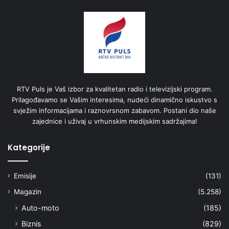
RTV Puls je Vaš izbor za kvalitetan radio i televizijski program.
Prilagođavamo se Vašim interesima, nudeći dinamično iskustvo s
svježim informacijama i raznovrsnom zabavom. Postani dio naše
zajednice i uživaj u vrhunskim medijskim sadržajima!
Kategorije
Emisije
(131)
Magazin
(5.258)
Auto-moto
(185)
Biznis
(829)