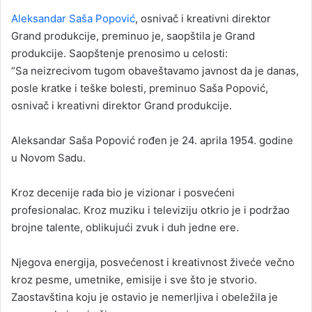
a
Aleksandar Saša Popović
, osnivač i kreativni direktor
n
Grand produkcije, preminuo je, saopštila je Grand
e
produkcije. Saopštenje prenosimo u celosti:
m
“Sa neizrecivom tugom obaveštavamo javnost da je danas,
a
posle kratke i teške bolesti, preminuo Saša Popović,
i
osnivač i kreativni direktor Grand produkcije.
l
Aleksandar Saša Popović rođen je 24. aprila 1954. godine
u Novom Sadu.
Kroz decenije rada bio je vizionar i posvećeni
profesionalac. Kroz muziku i televiziju otkrio je i podržao
brojne talente, oblikujući zvuk i duh jedne ere.
Njegova energija, posvećenost i kreativnost živeće večno
kroz pesme, umetnike, emisije i sve što je stvorio.
Zaostavština koju je ostavio je nemerljiva i obeležila je