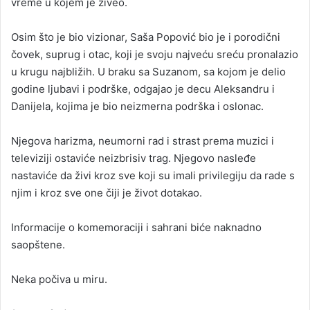
vreme u kojem je živeo.
Osim što je bio vizionar, Saša Popović bio je i porodični
čovek, suprug i otac, koji je svoju najveću sreću pronalazio
u krugu najbližih. U braku sa Suzanom, sa kojom je delio
godine ljubavi i podrške, odgajao je decu Aleksandru i
Danijela, kojima je bio neizmerna podrška i oslonac.
Njegova harizma, neumorni rad i strast prema muzici i
televiziji ostaviće neizbrisiv trag. Njegovo nasleđe
nastaviće da živi kroz sve koji su imali privilegiju da rade s
njim i kroz sve one čiji je život dotakao.
Informacije o komemoraciji i sahrani biće naknadno
saopštene.
Neka počiva u miru.