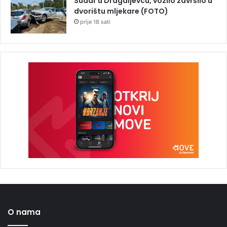
Sudar u Dragaljevcu, vozilo završilo u
dvorištu mljekare (FOTO)
prije 18 sati
O nama