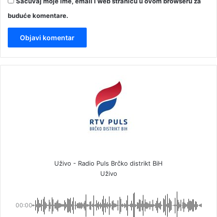
Sačuvaj moje ime, email i web stranicu u ovom browseru za
buduće komentare.
Uživo - Radio Puls Brčko distrikt BiH
Uživo
00:00