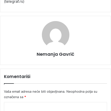
(telegraf.rs)
Nemanja Gavrić
Komentariši
Vaša email adresa neće biti objavljivana.
Neophodna polja su
označena sa
*
K