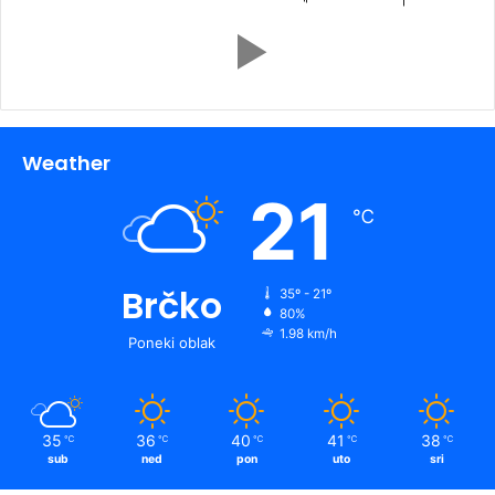
Weather
21
℃
Brčko
35º - 21º
80%
1.98 km/h
Poneki oblak
35
36
40
41
38
℃
℃
℃
℃
℃
sub
ned
pon
uto
sri