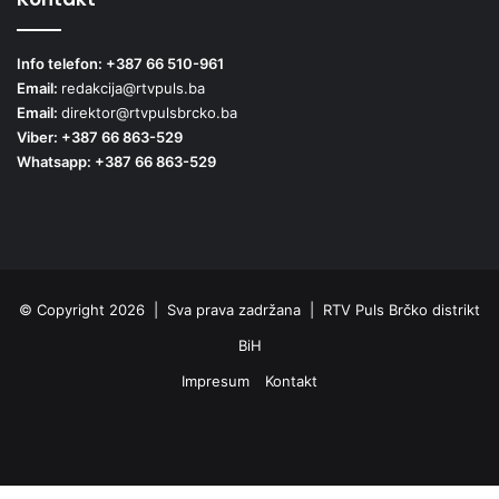
Info telefon: +387 66 510-961
Email:
redakcija@rtvpuls.ba
Email:
direktor@rtvpulsbrcko.ba
Viber: +387 66 863-529
Whatsapp: +387 66 863-529
© Copyright 2026 | Sva prava zadržana | RTV Puls Brčko distrikt
BiH
Impresum
Kontakt
Facebook
X
Pinterest
YouTube
Instagram
TikTok
Threa
Facebook
X
WhatsApp
Telegram
Viber