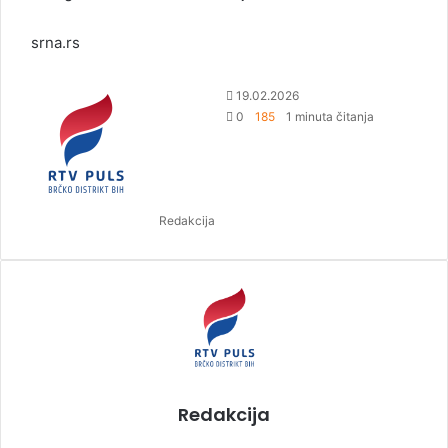
srna.rs
S
19.02.2026
e
0
185
1 minuta čitanja
n
d
a
n
Redakcija
e
m
a
i
l
Redakcija