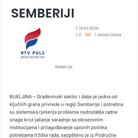
SEMBERIJI
S
19.02.2026
e
0
185
1 minuta čitanja
n
d
a
n
Redakcija
e
m
a
i
l
BIJELJINA – Građevinski sektor i dalje je jedna od
ključnih grana privrede u regiji Semberije i potrebna
su sistemska rješenja problema nedostatka radne
snage kroz jačanje saradnje sa obrazovnim
institucijama i prilagođavanje upisnih politika
potrebama tržišta rada, saopšteno je iz Područne