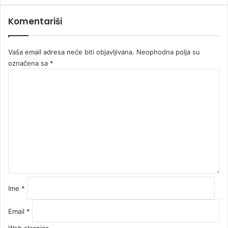
Komentariši
Vaša email adresa neće biti objavljivana.
Neophodna polja su
označena sa
*
K
o
m
e
n
t
a
r
*
Ime
*
Email
*
Web stranica