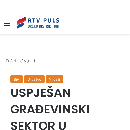
Izbornik
Pr
Početna
/
Vijesti
BiH
Društvo
Vijesti
USPJEŠAN
GRAĐEVINSKI
SEKTOR U