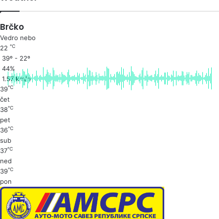
Brčko
Vedro nebo
℃
22
39º - 22º
44%
1.57 km/h
℃
39
čet
℃
38
pet
℃
36
sub
℃
37
ned
℃
39
pon