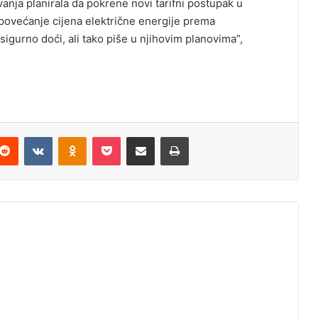
anja planirala da pokrene novi tarifni postupak u
povećanje cijena električne energije prema
igurno doći, ali tako piše u njihovim planovima”,
Reddit
VKontakte
Odnoklassniki
Pocket
Podijeli putem Emaila
Štampaj