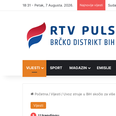
18:31 - Petak, 7 Augusta. 2026.
Najnovije vijesti
VIJESTI
SPORT
MAGAZIN
EMISIJE
Početna
/
Vijesti
/
Uvoz struje u BiH skočio za viš
Vijesti
U trendingu