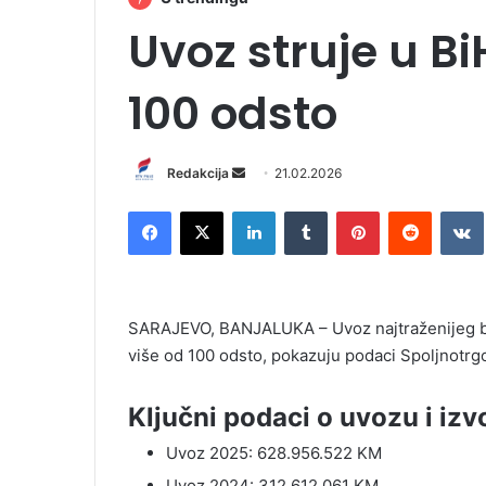
Uvoz struje u Bi
100 odsto
Redakcija
S
21.02.2026
e
Facebook
X
LinkedIn
Tumblr
Pinterest
Reddit
VK
n
d
a
n
SARAJEVO, BANJALUKA – Uvoz najtraženijeg bh.
e
više od 100 odsto, pokazuju podaci Spoljnotr
m
a
i
Ključni podaci o uvozu i izv
l
Uvoz 2025: 628.956.522 KM
Uvoz 2024: 312.612.061 KM