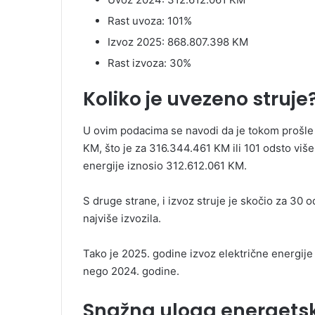
Rast uvoza: 101%
Izvoz 2025: 868.807.398 KM
Rast izvoza: 30%
Koliko je uvezeno struje
U ovim podacima se navodi da je tokom prošle
KM, što je za 316.344.461 KM ili 101 odsto viš
energije iznosio 312.612.061 KM.
S druge strane, i izvoz struje je skočio za 30 
najviše izvozila.
Tako je 2025. godine izvoz električne energij
nego 2024. godine.
Snažna uloga energetsk