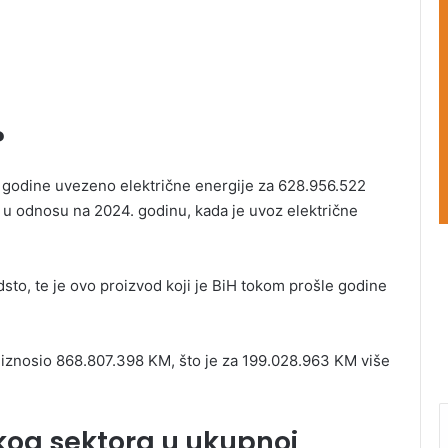
?
 godine uvezeno električne energije za 628.956.522
e u odnosu na 2024. godinu, kada je uvoz električne
odsto, te je ovo proizvod koji je BiH tokom prošle godine
e iznosio 868.807.398 KM, što je za 199.028.963 KM više
og sektora u ukupnoj