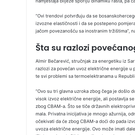
namještaja bilježe sporiju dinamiku rasta, pa č
“Ovi trendovi potvrđuju da se bosanskohercego
izvozne elastičnosti i da se postepeno pomjer
jačom povezanošću sa inostranim tržištima”, n
Šta su razlozi povećano
Almir Bečarević, stručnjak za energetiku iz Sa
razlozi za povećan uvoz električne energije u p
te svi problemi sa termoelektranama u Republi
“Ovo su tri glavna uzroka zbog čega je došlo do
visok izvoz električne energije, ali postavlja 
zbog CBAM-a. Što se tiče državnih elektropriv
mala. Privatna inicijativa je mnogo ažurnija, o
očekivati da će zbog CBAM-a doći do pada izvoz
uvoza električne energije. Ovo može imati dal