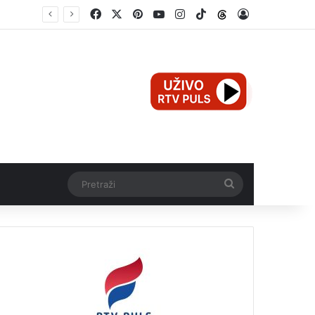
Facebook
X
Pinterest
YouTube
Instagram
TikTok
Threads
Log In
Mali Aleksej iz Teslića, prijevremeno rođena beba, dobio životnu bitku na UKC-u Srpske
Pretraži