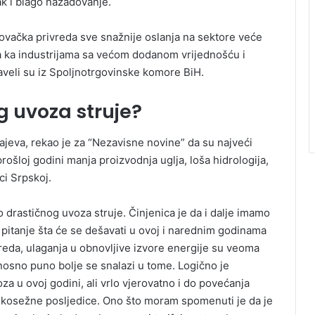
ak i blago nazadovanje.
vačka privreda sve snažnije oslanja na sektore veće
a ka industrijama sa većom dodanom vrijednošću i
aveli su iz Spoljnotrgovinske komore BiH.
g uvoza struje?
rajeva, rekao je za “Nezavisne novine” da su najveći
rošloj godini manja proizvodnja uglja, loša hidrologija,
ci Srpskoj.
 drastičnog uvoza struje. Činjenica je da i dalje imamo
se pitanje šta će se dešavati u ovoj i narednim godinama
reda, ulaganja u obnovljive izvore energije su veoma
dnosno puno bolje se snalazi u tome. Logično je
a u ovoj godini, ali vrlo vjerovatno i do povećanja
ekosežne posljedice. Ono što moram spomenuti je da je