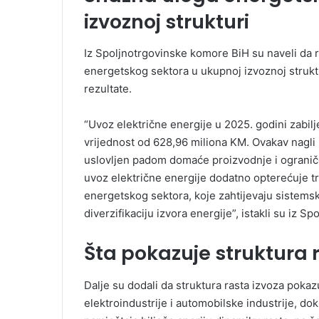
izvoznoj strukturi
Iz Spoljnotrgovinske komore BiH su naveli da r
energetskog sektora u ukupnoj izvoznoj strukt
rezultate.
“Uvoz električne energije u 2025. godini zabilj
vrijednost od 628,96 miliona KM. Ovakav nagli 
uslovljen padom domaće proizvodnje i ogranič
uvoz električne energije dodatno opterećuje trg
energetskog sektora, koje zahtijevaju sistemsk
diverzifikaciju izvora energije”, istakli su iz 
Šta pokazuje struktura 
Dalje su dodali da struktura rasta izvoza poka
elektroindustrije i automobilske industrije, dok