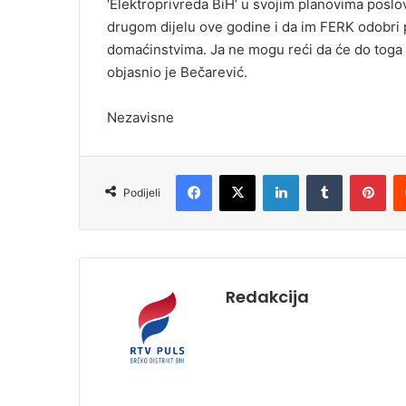
‘Elektroprivreda BiH’ u svojim planovima poslov
drugom dijelu ove godine i da im FERK odobri 
domaćinstvima. Ja ne mogu reći da će do toga s
objasnio je Bečarević.
Nezavisne
Facebook
X
LinkedIn
Tumblr
Pinterest
Podijeli
Redakcija