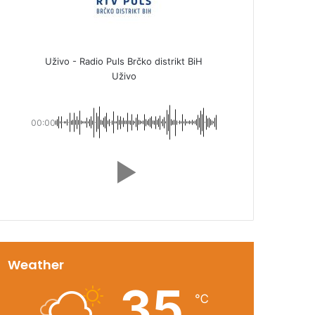
Uživo - Radio Puls Brčko distrikt BiH
Uživo
00:00
Weather
35
℃