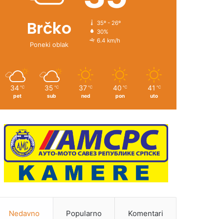
Brčko
35º - 26º
30%
6.4 km/h
Poneki oblak
34
35
37
40
41
℃
℃
℃
℃
℃
pet
sub
ned
pon
uto
Nedavno
Popularno
Komentari