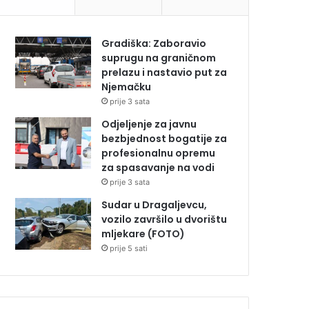
Gradiška: Zaboravio
suprugu na graničnom
prelazu i nastavio put za
Njemačku
prije 3 sata
Odjeljenje za javnu
bezbjednost bogatije za
profesionalnu opremu
za spasavanje na vodi
prije 3 sata
Sudar u Dragaljevcu,
vozilo završilo u dvorištu
mljekare (FOTO)
prije 5 sati