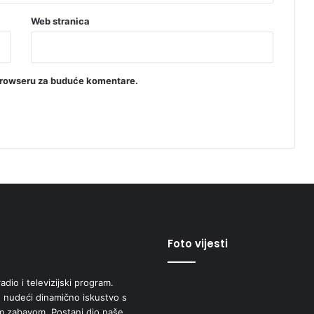
Web stranica
browseru za buduće komentare.
Foto vijesti
adio i televizijski program.
 nudeći dinamično iskustvo s
om zabavom. Postani dio naše