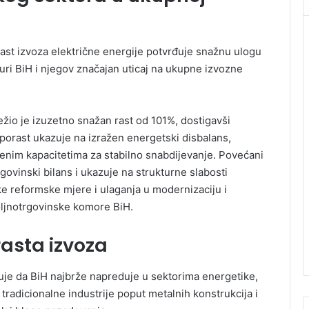
ast izvoza električne energije potvrđuje snažnu ulogu
uri BiH i njegov značajan uticaj na ukupne izvozne
ežio je izuzetno snažan rast od 101%, dostigavši
porast ukazuje na izražen energetski disbalans,
enim kapacitetima za stabilno snabdijevanje. Povećani
ovinski bilans i ukazuje na strukturne slabosti
e reformske mjere i ulaganja u modernizaciju i
Spoljnotrgovinske komore BiH.
rasta izvoza
zuje da BiH najbrže napreduje u sektorima energetike,
 tradicionalne industrije poput metalnih konstrukcija i