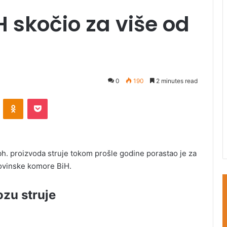
H skočio za više od
0
190
2 minutes read
ontakte
Odnoklassniki
Pocket
 proizvoda struje tokom prošle godine porastao je za
govinske komore BiH.
ozu struje