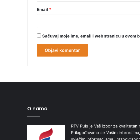
Email
*
Sačuvaj moje ime, email i web stranicu u ovom 
O nama
RTV Puls je Vaš izbor za kvalitetan r
Prilagođavamo se Vašim interesima,
svježim informacijama i raznovrsn