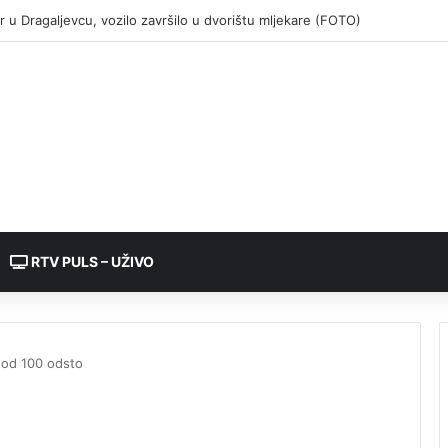
RTV PULS – UŽIVO
e od 100 odsto