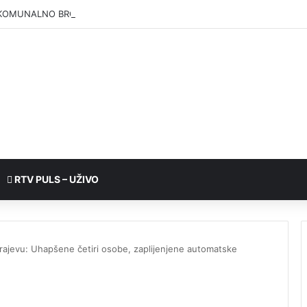
KOMUNALNO BRČKO”: Voda iz rezervoara Gajevi trenutno nije za piće
RTV PULS – UŽIVO
arajevu: Uhapšene četiri osobe, zaplijenjene automatske