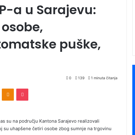
UP-a u Sarajevu:
 osobe,
utomatske puške,
0
139
1 minuta čitanja
ontakte
Odnoklassniki
Pocket
as su na području Kantona Sarajevo realizovali
joj su uhapšene četiri osobe zbog sumnje na trgovinu