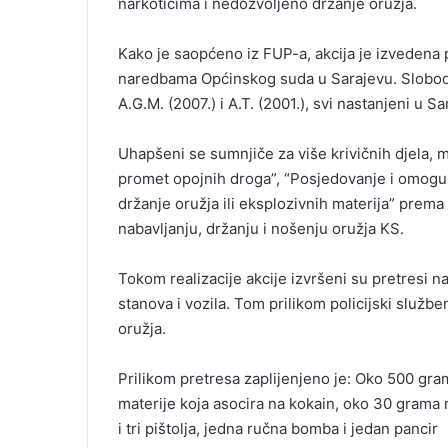
narkoticima i nedozvoljeno držanje oružja.
a
i
l
Kako je saopćeno iz FUP-a, akcija je izvedena
naredbama Općinskog suda u Sarajevu. Slobode s
A.G.M. (2007.) i A.T. (2001.), svi nastanjeni u Sa
Uhapšeni se sumnjiče za više krivičnih djela, 
promet opojnih droga”, “Posjedovanje i omoguć
držanje oružja ili eksplozivnih materija” prem
nabavljanju, držanju i nošenju oružja KS.
Tokom realizacije akcije izvršeni su pretresi na
stanova i vozila. Tom prilikom policijski služben
oružja.
Prilikom pretresa zaplijenjeno je: Oko 500 gr
materije koja asocira na kokain, oko 30 grama 
i tri pištolja, jedna ručna bomba i jedan pancir