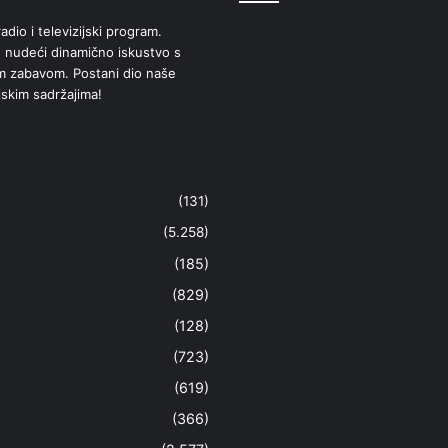
adio i televizijski program.
 nudeći dinamično iskustvo s
om zabavom. Postani dio naše
jskim sadržajima!
(131)
(5.258)
(185)
(829)
(128)
(723)
(619)
(366)