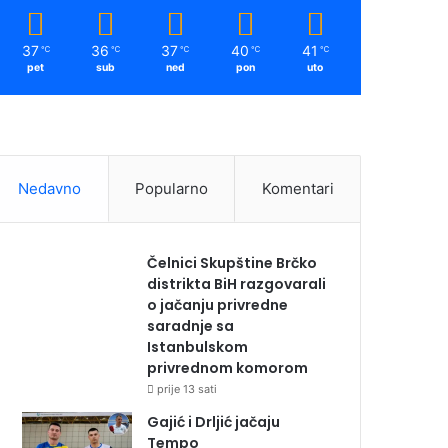
37
36
37
40
41
℃
℃
℃
℃
℃
pet
sub
ned
pon
uto
Nedavno
Popularno
Komentari
Čelnici Skupštine Brčko
distrikta BiH razgovarali
o jačanju privredne
saradnje sa
Istanbulskom
privrednom komorom
prije 13 sati
Gajić i Drljić jačaju
Tempo