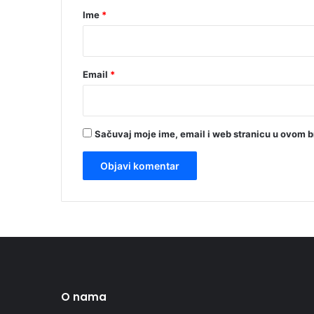
r
Ime
*
*
Email
*
Sačuvaj moje ime, email i web stranicu u ovom 
O nama