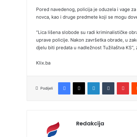
Pored navedenog, policija je oduzela i vage za
novca, kao i druge predmete koji se mogu doves
“Lica lišena slobode su radi kriminalističke o
uprave policije. Nakon završetka obrade, u za
djelu biti predata u nadležnost Tužilaštva KS”
Klix.ba
Facebook
X
LinkedIn
Tumblr
Pinterest
Podijeli
Redakcija