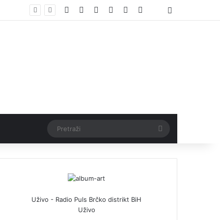
Facebook
X
Pinterest
YouTube
Instagram
TikTok
Threads
Log In
Pretraži
Uživo - Radio Puls Brčko distrikt BiH
Uživo