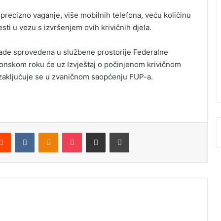
 precizno vaganje, više mobilnih telefona, veću količinu
ti u vezu s izvršenjem ovih krivičnih djela.
brade sprovedena u službene prostorije Federalne
konskom roku će uz Izvještaj o počinjenom krivičnom
, zaključuje se u zvaničnom saopćenju FUP-a.
Reddit
VKontakte
Odnoklassniki
Pocket
Podijeli putem Emaila
Štampaj