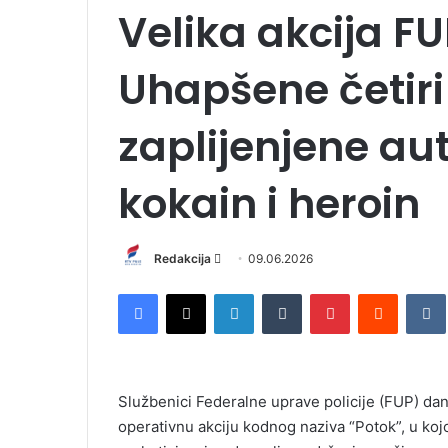
Velika akcija F
Uhapšene četiri
zaplijenjene a
kokain i heroin
Redakcija
S
09.06.2026
e
Facebook
X
LinkedIn
Tumblr
Pinterest
Reddit
VK
n
d
a
n
Službenici Federalne uprave policije (FUP) dan
e
operativnu akciju kodnog naziva “Potok”, u ko
m