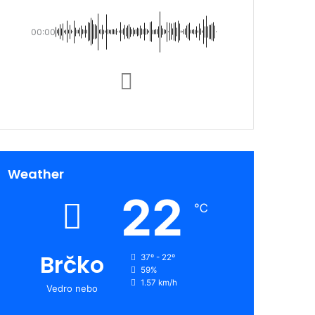
00:00
Weather
22
℃
Brčko
37º - 22º
59%
1.57 km/h
Vedro nebo