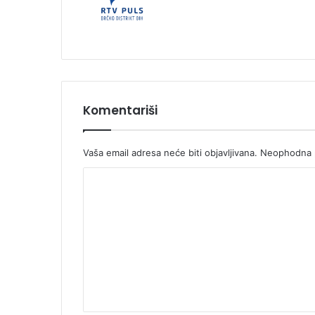
Komentariši
Vaša email adresa neće biti objavljivana.
Neophodna p
K
o
m
e
n
t
a