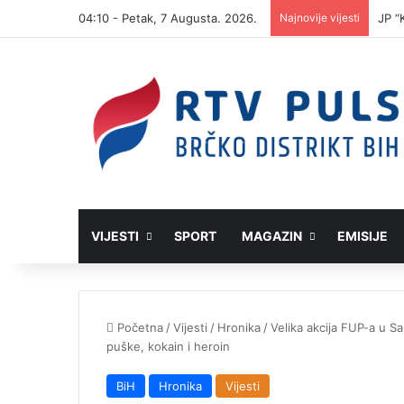
04:10 - Petak, 7 Augusta. 2026.
Najnovije vijesti
JP “
VIJESTI
SPORT
MAGAZIN
EMISIJE
Početna
/
Vijesti
/
Hronika
/
Velika akcija FUP-a u S
puške, kokain i heroin
BiH
Hronika
Vijesti