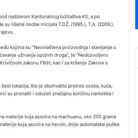
 pod nadzorom Kantonalnog tužilaštva KS, a po
u lišene osobe inicijala T.DŽ. (1995.), T.A. (2006.),
rajevu.
među kojima su “Neovlaštena proizvodnja i stavljanje u
avanje uživanja opojnih droga”, te “Nedozvoljeno
a Krivičnom zakonu FBiH, kao i za kršenje Zakona o
 šest lokacija, što je obuhvatilo pretres osoba, kuća,
ici su pronašli i oduzeli značajnu količinu narkotika i
ama materije koja asocira na marihuanu, oko 200 grama
materije koja asocira na heroin, dvije automatske puške