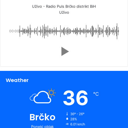
Uživo - Radio Puls Brčko distrikt BiH
Uživo
00:00
Weather
36
℃
Brčko
36º - 26º
28%
6.01 km/h
Poneki oblak