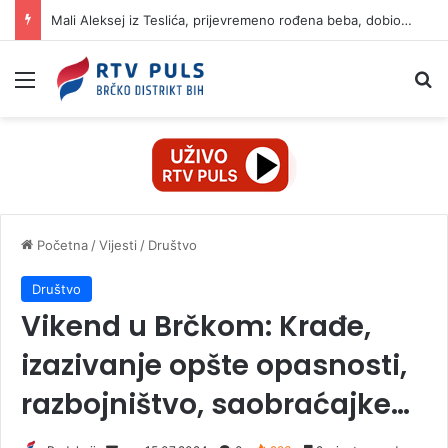
Mali Aleksej iz Teslića, prijevremeno rođena beba, dobio životnu bitku na UKC-u Srpske
Izbornik
Pr
Početna
/
Vijesti
/
Društvo
Društvo
Vikend u Brčkom: Krađe,
izazivanje opšte opasnosti,
razbojništvo, saobraćajke…