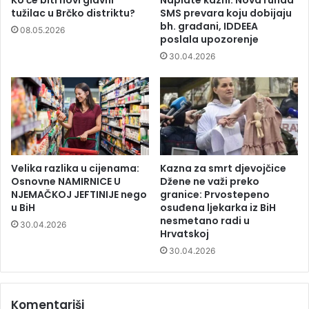
Ko će biti novi glavni
Naplate kazni: Nova runda
tužilac u Brčko distriktu?
SMS prevara koju dobijaju
bh. građani, IDDEEA
08.05.2026
poslala upozorenje
30.04.2026
Velika razlika u cijenama:
Kazna za smrt djevojčice
Osnovne NAMIRNICE U
Džene ne važi preko
NJEMAČKOJ JEFTINIJE nego
granice: Prvostepeno
u BiH
osuđena ljekarka iz BiH
nesmetano radi u
30.04.2026
Hrvatskoj
30.04.2026
Komentariši