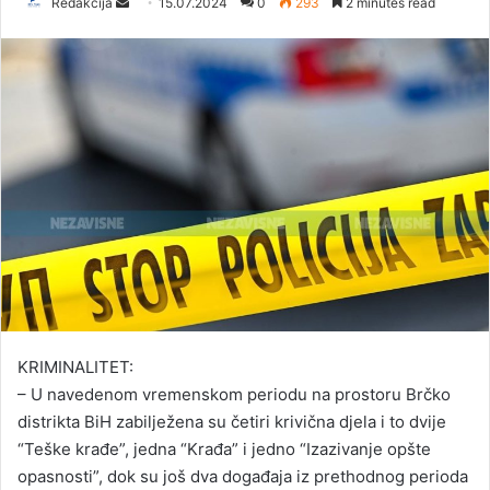
Redakcija
S
15.07.2024
0
293
2 minutes read
e
n
d
a
n
e
m
a
i
l
KRIMINALITET:
– U navedenom vremenskom periodu na prostoru Brčko
distrikta BiH zabilježena su četiri krivična djela i to dvije
“Teške krađe”, jedna “Krađa” i jedno “Izazivanje opšte
opasnosti”, dok su još dva događaja iz prethodnog perioda