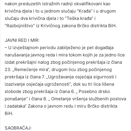
nakon preduzetih istražnih radnji okvalifikovani kao
krivična djela i to u jednom slučaju “Krađa” i u drugom
slučaju dva krivična djela i to “Teška krađa” i
“Razbojništvo” iz Krivičnog zakona Brčko distrikta BiH.
JAVNI RED I MIR:
– U izvještajnom periodu zabilježeno je pet događaja
narušavanja javnog reda i mira tokom kojih je za jedno lice
izdat prekršajni nalog zbog počinjenog prekršaja iz člana
23. „Remećenje mira“, drugom licu zbog počinjenog
prekršaja iz člana 7. „Ugrožavanje osjećaja sigurnosti i
izazivanje osjećaja ugroženosti“, dok su tri lica lišena
slobode zbog prekršaja iz člana 6. „ Posebno drsko
ponašanje“ i člana 8. „ Ometanje vršenja službenih poslova
i zadataka“ Zakona o javnom redu i miru Brčko distrikta
BiH.
SAOBRAĆAJ: