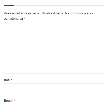
Vaša email adresa neće biti objavljivana.
Neophodna polja su
označena sa
*
K
o
m
e
n
t
a
r
Ime
*
*
Email
*