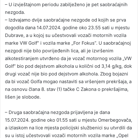
– U izvještajnom periodu zabilježeno je pet saobraćajnih
nezgoda.
– Izdvajamo dvije saobraćajne nezgode od kojih se prva
dogodila dana 14.07.2024. godine oko 23.55 sati u mjestu
Dubrave, a u kojoj su učestvovali vozači motornih vozila
marke VW Golf” i vozila marke „For Fokus”. U saobraćajnoj
nezgodi nije bilo povrijeđenih lica, ali je izvršenim
alkotestiranjem utvrđeno da je vozač motornog vozila „VW
Golf” bio pod dejstvom alkohola u količni od 3,14 g/kg, dok
drugi vozač nije bio pod dejstvom alkohola. Zbog bojazni
da bi vozač Golfa mogao nastaviti sa vršenjem prekršaja, a
na osnovu člana 8. stav (1) tačke C Zakona o prekršajima,
lišen je slobode.
– Druga saobraćajna nezgoda prijavljena je dana
15.07.2024. godine oko 01.55 sati u mjestu Omerbegovača,
a izlaskom na lice mjesta policijski službenici su utvrdili da
su u istoj učestvovali vozači motornih vozila marke „Opel