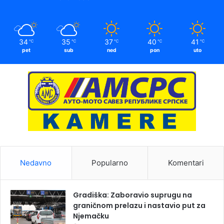
34
35
37
40
41
℃
℃
℃
℃
℃
pet
sub
ned
pon
uto
Nedavno
Popularno
Komentari
Gradiška: Zaboravio suprugu na
graničnom prelazu i nastavio put za
Njemačku