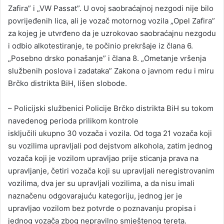
Zafira” i „VW Passat”. U ovoj saobraćajnoj nezgodi nije bilo
povrijeđenih lica, ali je vozač motornog vozila „Opel Zafira”
za kojeg je utvrđeno da je uzrokovao saobraćajnu nezgodu
i odbio alkotestiranje, te počinio prekršaje iz člana 6.
„Posebno drsko ponašanje” i člana 8. „Ometanje vršenja
službenih poslova i zadataka” Zakona o javnom redu i miru
Brčko distrikta BiH, lišen slobode.
– Policijski službenici Policije Brčko distrikta BiH su tokom
navedenog perioda prilikom kontrole
isključili ukupno 30 vozača i vozila. Od toga 21 vozača koji
su vozilima upravljali pod dejstvom alkohola, zatim jednog
vozača koji je vozilom upravljao prije sticanja prava na
upravljanje, četiri vozača koji su upravljali neregistrovanim
vozilima, dva jer su upravljali vozilima, a da nisu imali
naznačenu odgovarajuću kategoriju, jednog jer je
upravljao vozilom bez potvrde o poznavanju propisa i
jednog vozača zbog nepravilno smještenog tereta.