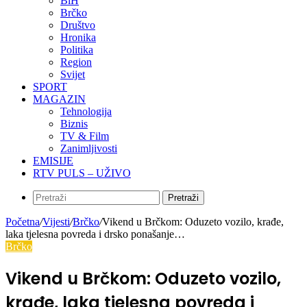
BiH
Brčko
Društvo
Hronika
Politika
Region
Svijet
SPORT
MAGAZIN
Tehnologija
Biznis
TV & Film
Zanimljivosti
EMISIJE
RTV PULS – UŽIVO
Pretraži
Početna
/
Vijesti
/
Brčko
/
Vikend u Brčkom: Oduzeto vozilo, krađe,
laka tjelesna povreda i drsko ponašanje…
Brčko
Vikend u Brčkom: Oduzeto vozilo,
krađe, laka tjelesna povreda i