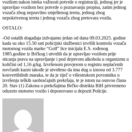
vozilom nakon isteka važnosti potvrde o registraciji, jednog jer je
upravljao vozilom bez potvrde o poznavanju propisa, zatim jednog
vozača zbog nepravilno smještenog tereta, jednog zbog
nepokrivenog tereta i jednog vozača zbog pretovara vozila.
OSTALO:
-Od ostalih događaja izdvajamo jedan od dana 09.03.2025. godine
kada su oko 15.50 sati policijski službenici izvršili kontrolu vozača
motornog vozila marke “Golf” lice inicijala E.S. rođenog
1985.godine iz Brčkog i utvrdili da je upravljao vozilom prije
sticanja prava na upravljanje i pod dejstvom alkohola u organizmu u
količini od 1,16 g/kg. Izvršenom provjerom u registru neplaćenih
novčanih kazni takođe je utvrđeno da ima dug u iznosu od 3.777
konvertibilnih maraka, te da je riječ o višestrukom povratniku u
izvršenju teških saobraćajnih prekršaja, te je istom na osnvou člana
20. Stav (1) Zakona o prekršajima Brčko distrikta BiH privremeno
oduzeto motorno vozilo i deponovano u depozit Policije.