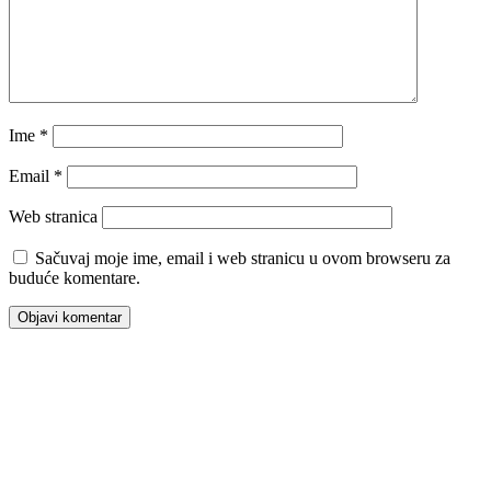
Ime
*
Email
*
Web stranica
Sačuvaj moje ime, email i web stranicu u ovom browseru za
buduće komentare.
00:00