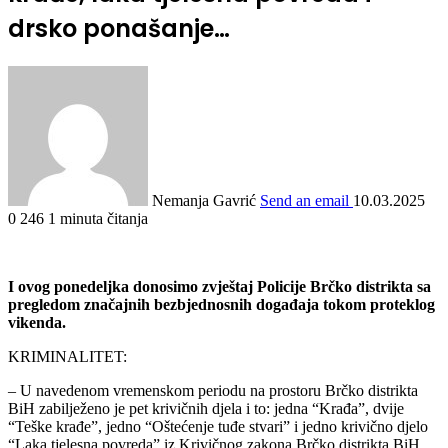
drsko ponašanje…
Nemanja Gavrić
Send an email
10.03.2025
0
246
1 minuta čitanja
I ovog ponedeljka donosimo zvještaj Policije Brčko distrikta sa
pregledom značajnih bezbjednosnih događaja tokom proteklog
vikenda.
KRIMINALITET:
– U navedenom vremenskom periodu na prostoru Brčko distrikta
BiH zabilježeno je pet krivičnih djela i to: jedna “Krađa”, dvije
“Teške krađe”, jedno “Oštećenje tuđe stvari” i jedno krivično djelo
“Laka tjelesna povreda” iz Krivičnog zakona Brčko distrikta BiH.