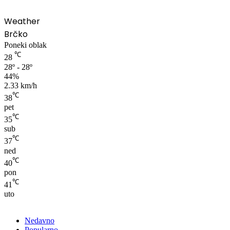
Weather
Brčko
Poneki oblak
℃
28
28º - 28º
44%
2.33 km/h
℃
38
pet
℃
35
sub
℃
37
ned
℃
40
pon
℃
41
uto
Nedavno
Popularno