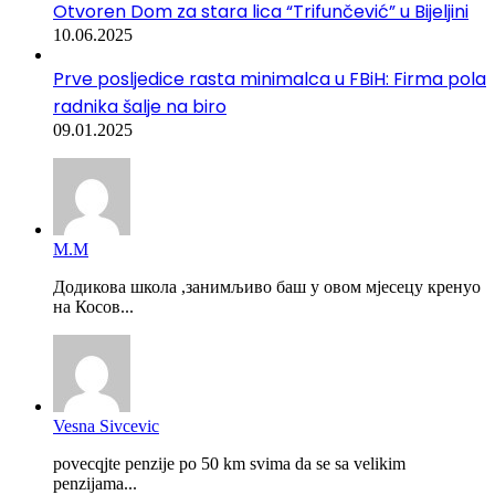
Otvoren Dom za stara lica “Trifunčević” u Bijeljini
10.06.2025
Prve posljedice rasta minimalca u FBiH: Firma pola
radnika šalje na biro
09.01.2025
М.М
Додикова школа ,занимљиво баш у овом мјесецу кренуо
на Косов...
Vesna Sivcevic
povecqjte penzije po 50 km svima da se sa velikim
penzijama...