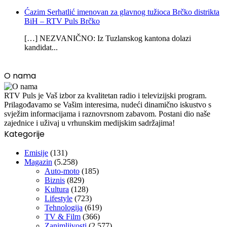
Ćazim Serhatlić imenovan za glavnog tužioca Brčko distrikta
BiH – RTV Puls Brčko
[…] NEZVANIČNO: Iz Tuzlanskog kantona dolazi
kandidat...
O nama
RTV Puls je Vaš izbor za kvalitetan radio i televizijski program.
Prilagođavamo se Vašim interesima, nudeći dinamično iskustvo s
svježim informacijama i raznovrsnom zabavom. Postani dio naše
zajednice i uživaj u vrhunskim medijskim sadržajima!
Kategorije
Emisije
(131)
Magazin
(5.258)
Auto-moto
(185)
Biznis
(829)
Kultura
(128)
Lifestyle
(723)
Tehnologija
(619)
TV & Film
(366)
Zanimljivosti
(2.577)