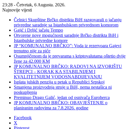
23:28 - Četvrtak, 6 Augusta. 2026.
Najnovije vijesti
Čelnici Skupštine Brčko distrikta BiH razgovarali o jačanju
privredne saradnje sa Istanbulskom privrednom komorom
Gajić i Drljić jačaju Tempo
Otvorene nove mogućnosti saradnje Brčko distrikta BiH i
Istanbulske privredne komore
JP “KOMUNALNO BRČKO”: Voda iz rezervoara Gajevi
trenutno nije za piće
Osumnjičenom da je prevarama s kriptovalutama oštetio dvije
žene za 42.000 KM
JP KOMUNALNO BRČKO: RADOVI NA IZVORIŠTU
ŠTREPCI – KORAK KA STABILNIJEM I
KVALITETNIJEM VODOSNABDIJEVANJU
Isplata julskih penzija u petak u Republici Srpskoj
Smanjena proizvodnja struje u BiH, nema nestašica ni
poskupljenja
Preminuo Drago Galić, jedan od osnivača Euroherca
JP KOMUNALNO BRČKO: OBAVJEŠTENJE o
planiranim radovima za 7.8.2026. godine
Facebook
X
Pinterest