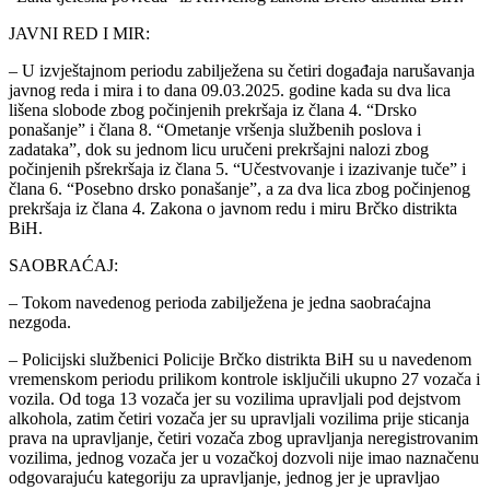
JAVNI RED I MIR:
– U izvještajnom periodu zabilježena su četiri događaja narušavanja
javnog reda i mira i to dana 09.03.2025. godine kada su dva lica
lišena slobode zbog počinjenih prekršaja iz člana 4. “Drsko
ponašanje” i člana 8. “Ometanje vršenja službenih poslova i
zadataka”, dok su jednom licu uručeni prekršajni nalozi zbog
počinjenih pšrekršaja iz člana 5. “Učestvovanje i izazivanje tuče” i
člana 6. “Posebno drsko ponašanje”, a za dva lica zbog počinjenog
prekršaja iz člana 4. Zakona o javnom redu i miru Brčko distrikta
BiH.
SAOBRAĆAJ:
– Tokom navedenog perioda zabilježena je jedna saobraćajna
nezgoda.
– Policijski službenici Policije Brčko distrikta BiH su u navedenom
vremenskom periodu prilikom kontrole isključili ukupno 27 vozača i
vozila. Od toga 13 vozača jer su vozilima upravljali pod dejstvom
alkohola, zatim četiri vozača jer su upravljali vozilima prije sticanja
prava na upravljanje, četiri vozača zbog upravljanja neregistrovanim
vozilima, jednog vozača jer u vozačkoj dozvoli nije imao naznačenu
odgovarajuću kategoriju za upravljanje, jednog jer je upravljao