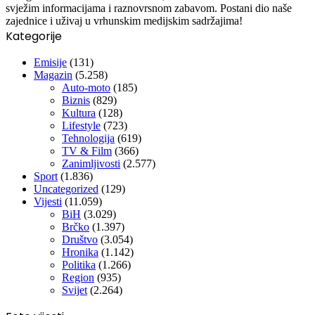
svježim informacijama i raznovrsnom zabavom. Postani dio naše
zajednice i uživaj u vrhunskim medijskim sadržajima!
Kategorije
Emisije
(131)
Magazin
(5.258)
Auto-moto
(185)
Biznis
(829)
Kultura
(128)
Lifestyle
(723)
Tehnologija
(619)
TV & Film
(366)
Zanimljivosti
(2.577)
Sport
(1.836)
Uncategorized
(129)
Vijesti
(11.059)
BiH
(3.029)
Brčko
(1.397)
Društvo
(3.054)
Hronika
(1.142)
Politika
(1.266)
Region
(935)
Svijet
(2.264)