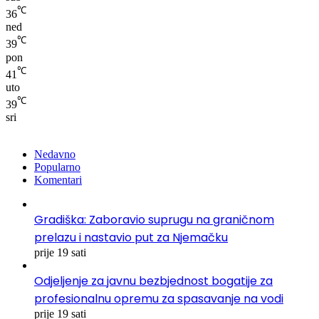
℃
36
ned
℃
39
pon
℃
41
uto
℃
39
sri
Nedavno
Popularno
Komentari
Gradiška: Zaboravio suprugu na graničnom
prelazu i nastavio put za Njemačku
prije 19 sati
Odjeljenje za javnu bezbjednost bogatije za
profesionalnu opremu za spasavanje na vodi
prije 19 sati