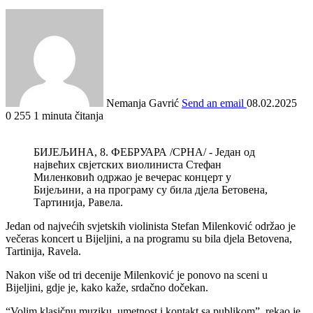
Nemanja Gavrić
Send an email
08.02.2025
0
255
1 minuta čitanja
БИЈЕЉИНА, 8. ФЕБРУАРА /СРНА/ - Један од
највећих свјетских виолиниста Стефан
Миленковић одржао је вечерас концерт у
Бијељини, а на програму су била дјела Бетовена,
Тартинија, Равела.
Jedan od najvećih svjetskih violinista Stefan Milenković održao je
večeras koncert u Bijeljini, a na programu su bila djela Betovena,
Tartinija, Ravela.
Nakon više od tri decenije Milenković je ponovo na sceni u
Bijeljini, gdje je, kako kaže, srdačno dočekan.
“Volim klasičnu muziku, umetnost i kontakt sa publikom”, rekao je