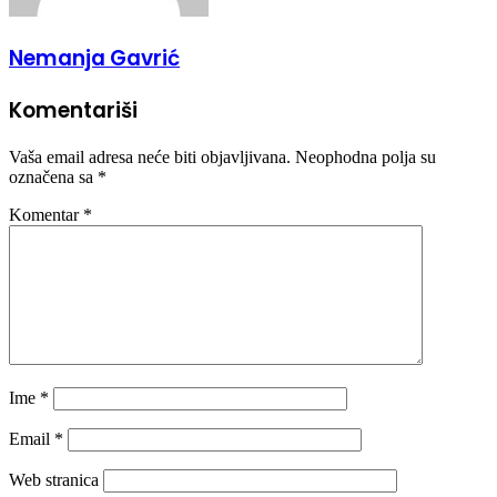
Nemanja Gavrić
Komentariši
Vaša email adresa neće biti objavljivana.
Neophodna polja su
označena sa
*
Komentar
*
Ime
*
Email
*
Web stranica