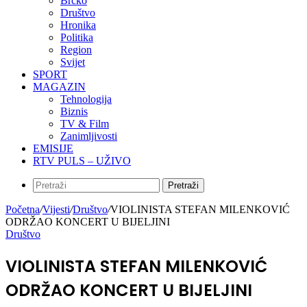
Brčko
Društvo
Hronika
Politika
Region
Svijet
SPORT
MAGAZIN
Tehnologija
Biznis
TV & Film
Zanimljivosti
EMISIJE
RTV PULS – UŽIVO
Pretraži
Početna
/
Vijesti
/
Društvo
/
VIOLINISTA STEFAN MILENKOVIĆ
ODRŽAO KONCERT U BIJELJINI
Društvo
VIOLINISTA STEFAN MILENKOVIĆ
ODRŽAO KONCERT U BIJELJINI