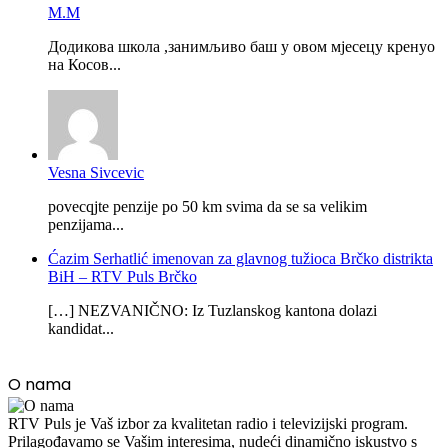
М.М
Додикова школа ,занимљиво баш у овом мјесецу кренуо
на Косов...
Vesna Sivcevic
povecqjte penzije po 50 km svima da se sa velikim
penzijama...
Ćazim Serhatlić imenovan za glavnog tužioca Brčko distrikta
BiH – RTV Puls Brčko
[…] NEZVANIČNO: Iz Tuzlanskog kantona dolazi
kandidat...
O nama
RTV Puls je Vaš izbor za kvalitetan radio i televizijski program.
Prilagođavamo se Vašim interesima, nudeći dinamično iskustvo s