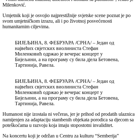
Milenković.
Umjetnik koji je osvojio najprestižnije svjetske scene poznat je po
svom umjetničkom izrazu, ali i po životnoj posvećenosti
humanitarnim ciljevima.
БИЈЕЉИНА, 8. ФЕБРУАРА /СРНА/ – Један од
највећих свјетских виолиниста Стефан
Миленковић одржао је вечерас концерт у
Бијељини, а на програму су била дјела Бетовена,
Тартинија, Равела.
БИЈЕЉИНА, 8. ФЕБРУАРА /СРНА/ – Један од
највећих свјетских виолиниста Стефан
Миленковић одржао је вечерас концерт у
Бијељини, а на програму су била дјела Бетовена,
Тартинија, Равела.
Humanost nije izostala ni večeras, jer je prihod od prodatih ulaznica
namijenjen za adaptaciju stambenih objekata porodica sa djecom sa
poteškoćama u razvoju koja imaju stopostotni invaliditet.
Na koncertu koji je održan u Centru za kulturu “Semberija”