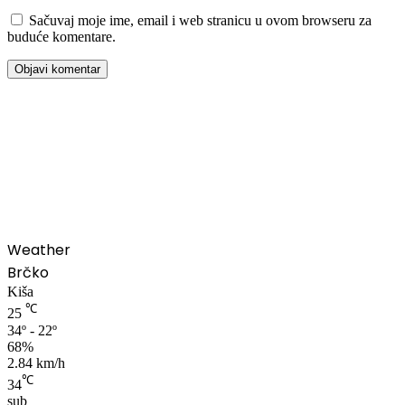
Sačuvaj moje ime, email i web stranicu u ovom browseru za
buduće komentare.
00:00
Weather
Brčko
Kiša
℃
25
34º - 22º
68%
2.84 km/h
℃
34
sub