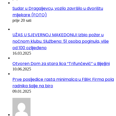
Sudar u Dragaljevcu, vozilo završilo u dvorištu
mljekare (FOTO)
prije 20 sati
UŽAS U SJEVERNOJ MAKEDONIJI Izbio požar u
noćnom klubu. Službeno: 51 osoba poginula, više
od 100 ozlijeđeno
16.03.2025
Otvoren Dom za stara lica “Trifunčević” u Bijeljini
10.06.2025
Prve posljedice rasta minimalca u FBiH: Firma pola
radnika šalje na biro
09.01.2025