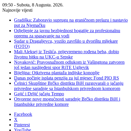
09:50 - Subota, 8 Augusta. 2026.
Najnovije vijesti
Gradiška: Zaboravio suprugu na graničnom prelazu i nastavio
put za Njemačku
Odjeljenje za javnu bezbjednost bogatije za profesionalnu
opremu za spasavanje na vodi
Sudar u Dragaljevcu, vozilo završilo u dvorištu mljekare
(FOTO)
Mali Aleksej iz Teslića, prijevremeno rođena beba, dobio
životnu bitku na UKC-u Srpske
Novaković: Pravosnažnom odlukom iz Vašingtona zatvoren
još jedan naslijeđeni spor RiTE Ugljevik
Bijeljina: Otkrivena plantaža indijske konoplje
Danas počinje isplata penzija za jul mjesec Fond PIO RS
Čelnici Skupštine Brčko distrikta BiH razgovarali o jačanju
privredne saradnje sa Istanbulskom privrednom komorom
Gajić i Drljić jačaju Tempo
Otvorene nove mogućnosti saradnje Brčko distrikta BiH i
Istanbulske privredne komore
Facebook
X
Pinterest
YouTube