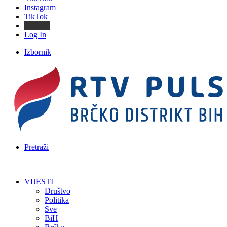
Instagram
TikTok
Threads
Log In
Izbornik
Pretraži
VIJESTI
Društvo
Politika
Sve
BiH