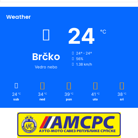
Weather
24
℃
Brčko
24º - 24º
56%
1.38 km/h
Vedro nebo
24
34
39
41
38
℃
℃
℃
℃
℃
sub
ned
pon
uto
sri