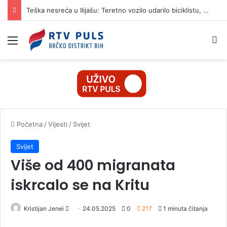
Teška nesreća u Ilijašu: Teretno vozilo udarilo biciklistu, 75-godišnjak zadržan u bolnici
Izbornik
Pr
Početna
/
Vijesti
/
Svijet
Svijet
Više od 400 migranata
iskrcalo se na Kritu
Kristijan Jenei
S
24.05.2025
0
217
1 minuta čitanja
e