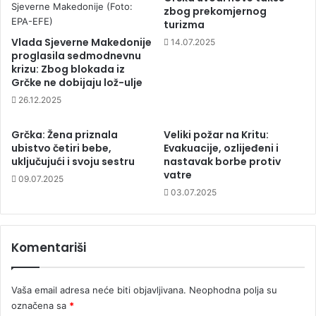
zbog prekomjernog
turizma
Vlada Sjeverne Makedonije
14.07.2025
proglasila sedmodnevnu
krizu: Zbog blokada iz
Grčke ne dobijaju lož-ulje
26.12.2025
Grčka: Žena priznala
Veliki požar na Kritu:
ubistvo četiri bebe,
Evakuacije, ozlijeđeni i
uključujući i svoju sestru
nastavak borbe protiv
vatre
09.07.2025
03.07.2025
Komentariši
Vaša email adresa neće biti objavljivana.
Neophodna polja su
označena sa
*