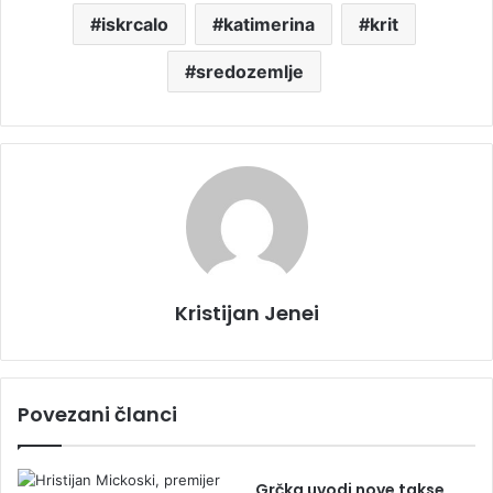
iskrcalo
katimerina
krit
sredozemlje
Kristijan Jenei
Povezani članci
Grčka uvodi nove takse