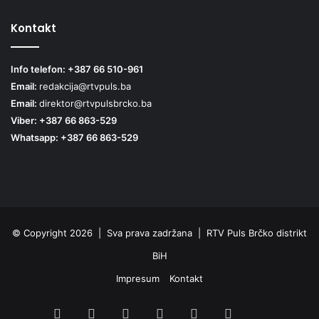
Kontakt
Info telefon: +387 66 510-961
Email:
redakcija@rtvpuls.ba
Email:
direktor@rtvpulsbrcko.ba
Viber: +387 66 863-529
Whatsapp: +387 66 863-529
© Copyright 2026 | Sva prava zadržana | RTV Puls Brčko distrikt
BiH
Impresum
Kontakt
Facebook
X
Pinterest
YouTube
Instagram
TikTok
Threa