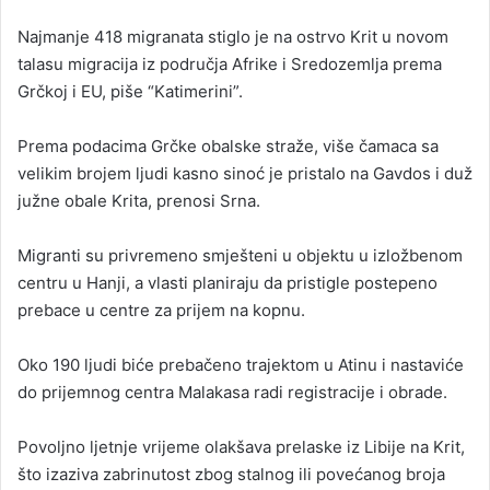
n
Najmanje 418 migranata stiglo je na ostrvo Krit u novom
d
talasu migracija iz područja Afrike i Sredozemlja prema
a
Grčkoj i EU, piše “Katimerini”.
n
e
Prema podacima Grčke obalske straže, više čamaca sa
m
a
velikim brojem ljudi kasno sinoć je pristalo na Gavdos i duž
i
južne obale Krita, prenosi Srna.
l
Migranti su privremeno smješteni u objektu u izložbenom
centru u Hanji, a vlasti planiraju da pristigle postepeno
prebace u centre za prijem na kopnu.
Oko 190 ljudi biće prebačeno trajektom u Atinu i nastaviće
do prijemnog centra Malakasa radi registracije i obrade.
Povoljno ljetnje vrijeme olakšava prelaske iz Libije na Krit,
što izaziva zabrinutost zbog stalnog ili povećanog broja