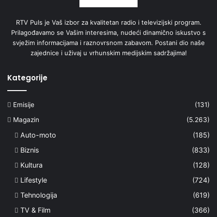
RTV Puls je Vaš izbor za kvalitetan radio i televizijski program.
Prilagođavamo se Vašim interesima, nudeći dinamično iskustvo s
svježim informacijama i raznovrsnom zabavom. Postani dio naše
zajednice i uživaj u vrhunskim medijskim sadržajima!
Kategorije
Emisije
(131)
Magazin
(5.263)
Auto-moto
(185)
Biznis
(833)
Kultura
(128)
Lifestyle
(724)
Tehnologija
(619)
TV & Film
(366)