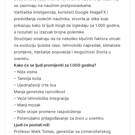
se zasnivaju na naučnim pretpostavkama.
Vještačka inteligencija, koristeći Google ImageFX i
predviđanja vodećih naučnika, stvorila je slike koje
prikazuju kako bi ljudi mogli da izgledaju za 1.000 godina,
a rezultati su izazvali brojne polemike.
Stručnjaci smatraju da će nekoliko ključnih faktora uticati
na evoluciju ljudske rase: tehnološki napredak, klimatske
promjene, mješanje populacija i mogućnost života u
svemiru.
Kako će se ljudi promijeniti za 1.000 godina?
– Niža visina
– Tamnija koža
– Ujednačeniji crte lica
Manja genetska raznolikost
– Veća tehnološka integracija
– Manji mozak
– Niže stope promene raspoloženja
– Potencijalno prilagođavanje za život u svemiru
Ljudi će postati niži
Profesor Mark Tomas, genetičar sa Univerzitetskog