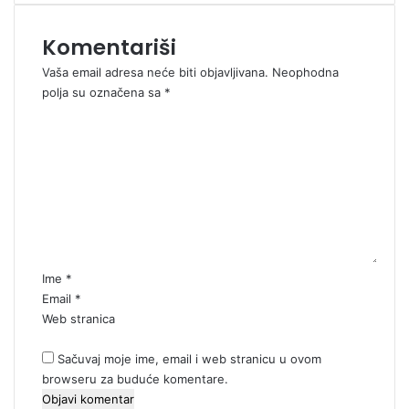
Komentariši
Vaša email adresa neće biti objavljivana.
Neophodna
polja su označena sa
*
K
o
m
e
n
t
a
r
*
Ime
*
Email
*
Web stranica
Sačuvaj moje ime, email i web stranicu u ovom
browseru za buduće komentare.