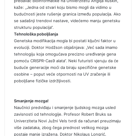
predavač bioinformatike na Univerzitetu Anglija Ruskin,
kaže: „Jedna od stvari koju bismo mogli da vidimo u
budućnosti jeste rušenje granica između populacija. Ako
se sadašnji trendovi nastave, videćemo manju genetsku
strukturu populacija“.
Tehnološka poboljšanja
Genetska modifikacija mogla bi postati ključni faktor u
evoluciji. Doktor Hodžson objašnjava: „Već sada imamo
tehnologiju koja omogućava precizno uređivanje gena
pomoću CRISPR-Cas9 alata“. Neki futuristi vjeruju da će
buduće generacije moći da biraju specifične genetske
osobine – poput veće otpornosti na UV zračenje ili
poboljšane fizičke izdržljivosti.
Smanjenje mozga!
Naučnici predviđaju i smanjenje ljudskog mozga usled
zavisnosti od tehnologije. Profesor Robert Bruks sa
Univerziteta Novi Južni Vels tvrdi da računari preuzimaju
više zadataka, zbog čega prednost velikog mozga
postaje manje izražena. Doktor Nikolaus Longrić,