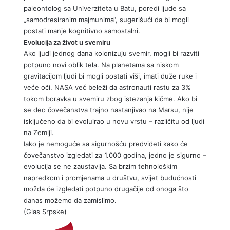
paleontolog sa Univerziteta u Batu, poredi ljude sa
„samodresiranim majmunima“, sugerišući da bi mogli
postati manje kognitivno samostalni.
Evolucija za život u svemiru
Ako ljudi jednog dana kolonizuju svemir, mogli bi razviti
potpuno novi oblik tela. Na planetama sa niskom
gravitacijom ljudi bi mogli postati viši, imati duže ruke i
veće oči. NASA već beleži da astronauti rastu za 3%
tokom boravka u svemiru zbog istezanja kičme. Ako bi
se deo čovečanstva trajno nastanjivao na Marsu, nije
isključeno da bi evoluirao u novu vrstu – različitu od ljudi
na Zemlji.
Iako je nemoguće sa sigurnošću predvideti kako će
čovečanstvo izgledati za 1.000 godina, jedno je sigurno –
evolucija se ne zaustavlja. Sa brzim tehnološkim
napredkom i promjenama u društvu, svijet budućnosti
možda će izgledati potpuno drugačije od onoga što
danas možemo da zamislimo.
(Glas Srpske)
S