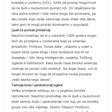
koledža u Londonu (UCL), ističe da postoji mogućnost
da će ljudi u budućnosti postati niži. On objašnjava da
rana polna zrelost i niža visina mogu biti povezane, pa
ako osobe koje ranije sazrevaju budu imale više djece,
takvi geni bi mogli postati dominantni u populaciji.
Ljudi će postati privlačniji
Naučnici smatraju da bi u narednih 1.000 godina moglo
doći do promjena u osobinama koje se smatraju
privlačnim. Profesor Tomas kaže: „Ulazimo u svijet u
kojem žene same biraju i biće muškarce koji im se
dopadaju – bilo zbog inteligencije, uspjeha, fizičkog
izgleda ili mišićavosti. Kako bude rasla ženska selekcija,
očekuje se porast ovih osobina“. Na duge staze, ovo bi
moglo dovesti do toga da prosječna osoba postane
„malo ljepša nego danas“.
Tamnija koža i ujednačeniji izgled
Velike promjene očekuju se i u pogledu etničke
raznolikosti. Naučnici predviđaju da će ljudi u budućnosti
imati tamniju kožu i ujednačenije crte lica, jer se etničke
grupe sve više miješaju. Doktor Džejson Hodžson,