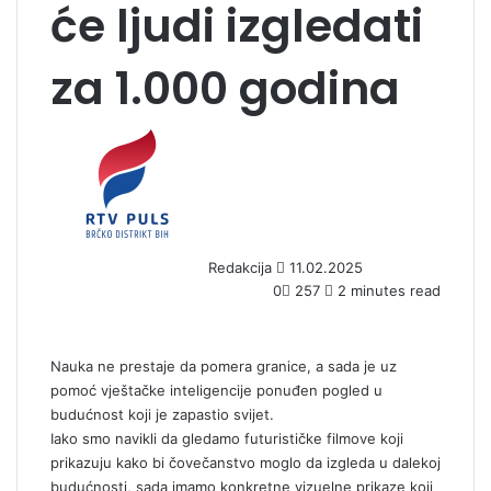
će ljudi izgledati
za 1.000 godina
S
e
n
d
a
n
Redakcija
11.02.2025
e
0
257
2 minutes read
m
a
i
l
Nauka ne prestaje da pomera granice, a sada je uz
pomoć vještačke inteligencije ponuđen pogled u
budućnost koji je zapastio svijet.
Iako smo navikli da gledamo futurističke filmove koji
prikazuju kako bi čovečanstvo moglo da izgleda u dalekoj
budućnosti, sada imamo konkretne vizuelne prikaze koji