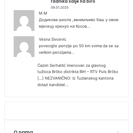
radnika šalje na biro
09.01.2025
М.М
Додикова школа ,занимљиво баш у овом
мјесецу кренуо на Косов...
Vesna Sivcevic
povecqjte penzije po 50 km svima da se sa
velikim penzijama...
Ćazim Serhatlić imenovan za glavnog
tužioca Brčko distrikta BiH – RTV Puls Brčko
[…] NEZVANIČNO: Iz Tuzlanskog kantona
dolazi kandidat...
O nama