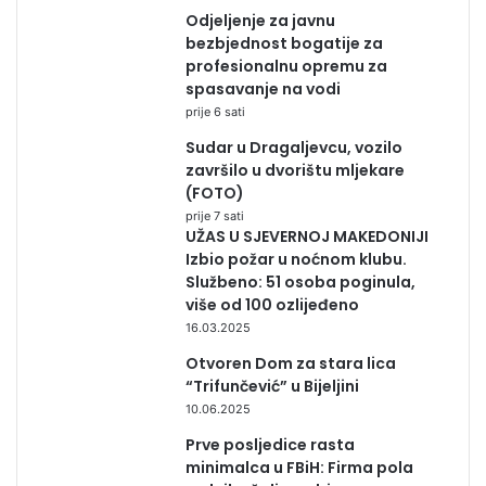
Odjeljenje za javnu
bezbjednost bogatije za
profesionalnu opremu za
spasavanje na vodi
prije 6 sati
Sudar u Dragaljevcu, vozilo
završilo u dvorištu mljekare
(FOTO)
prije 7 sati
UŽAS U SJEVERNOJ MAKEDONIJI
Izbio požar u noćnom klubu.
Službeno: 51 osoba poginula,
više od 100 ozlijeđeno
16.03.2025
Otvoren Dom za stara lica
“Trifunčević” u Bijeljini
10.06.2025
Prve posljedice rasta
minimalca u FBiH: Firma pola