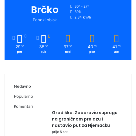
Brčko
30º - 27º
39%
2.34 km/h
Poneki oblak
29
35
37
40
41
℃
℃
℃
℃
℃
pet
sub
ned
pon
uto
Nedavno
Popularno
Komentari
Gradiška: Zaboravio suprugu
na graničnom prelazu i
nastavio put za Njemačku
prije 6 sati