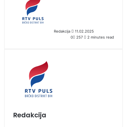
e
n
d
a
n
Redakcija
11.02.2025
e
0
257
2 minutes read
m
a
i
l
Redakcija