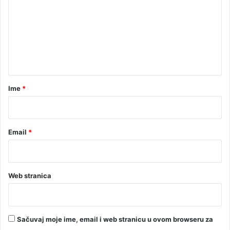
m
e
n
t
a
r
Ime
*
*
Email
*
Web stranica
Sačuvaj moje ime, email i web stranicu u ovom browseru za