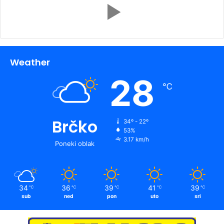
Weather
28
℃
Brčko
34º - 22º
53%
3.17 km/h
Poneki oblak
34
36
39
41
39
℃
℃
℃
℃
℃
sub
ned
pon
uto
sri