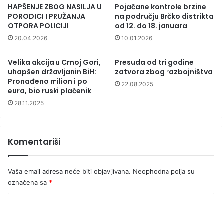
HAPŠENJE ZBOG NASILJA U
Pojačane kontrole brzine
PORODICI I PRUŽANJA
na području Brčko distrikta
OTPORA POLICIJI
od 12. do 18. januara
20.04.2026
10.01.2026
Velika akcija u Crnoj Gori,
Presuda od tri godine
uhapšen državljanin BiH:
zatvora zbog razbojništva
Pronađeno milion i po
22.08.2025
eura, bio ruski plaćenik
28.11.2025
Komentariši
Vaša email adresa neće biti objavljivana.
Neophodna polja su
označena sa
*
K
o