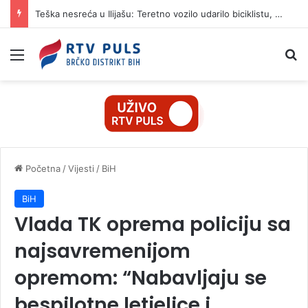
Teška nesreća u Ilijašu: Teretno vozilo udarilo biciklistu, 75-godišnjak zadržan u bolnici
Izbornik
Pr
Početna
/
Vijesti
/
BiH
BiH
Vlada TK oprema policiju sa
najsavremenijom
opremom: “Nabavljaju se
bespilotne letjelice i