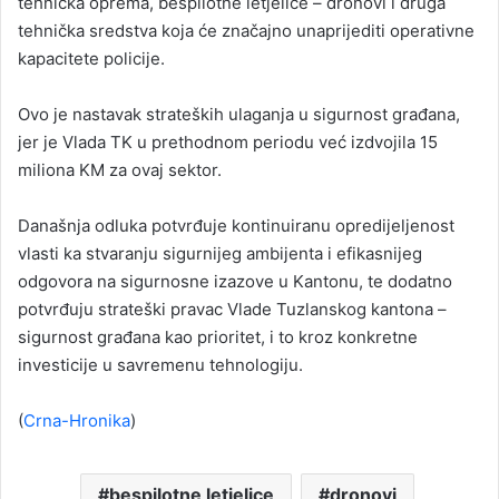
tehnička oprema, bespilotne letjelice – dronovi i druga
tehnička sredstva koja će značajno unaprijediti operativne
kapacitete policije.
Ovo je nastavak strateških ulaganja u sigurnost građana,
jer je Vlada TK u prethodnom periodu već izdvojila 15
miliona KM za ovaj sektor.
Današnja odluka potvrđuje kontinuiranu opredijeljenost
vlasti ka stvaranju sigurnijeg ambijenta i efikasnijeg
odgovora na sigurnosne izazove u Kantonu, te dodatno
potvrđuju strateški pravac Vlade Tuzlanskog kantona –
sigurnost građana kao prioritet, i to kroz konkretne
investicije u savremenu tehnologiju.
(
Crna-Hronika
)
bespilotne letjelice
dronovi