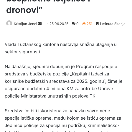
dronovi”
Kristijan Jenei
S
25.06.2025
0
251
1 minuta čitanja
e
n
Vlada Tuzlanskog kantona nastavlja snažna ulaganja u
d
sektor sigurnosti.
a
n
Na današnjoj sjednici dopunjen je Program raspodjele
e
sredstava s budžetske pozicije „Kapitalni izdaci za
m
a
korisnike budžetskih sredstava za 2025. godinu“, čime je
i
osigurano dodatnih 4 miliona KM za potrebe Uprave
l
policije Ministarstva unutrašnjih poslova TK.
Sredstva će biti iskorištena za nabavku savremene
specijalističke opreme, među kojom se ističu oprema za
Jedinicu policije za specijalnu podršku, kriminalističko-