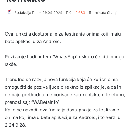
Redakcija
S
29.04.2024
0
633
1 minuta čitanja
e
n
Ova funkcija dostupna je za testiranje onima koji imaju
d
beta aplikaciju za Android.
a
n
Pozivanje ljudi putem “WhatsApp” uskoro će biti mnogo
e
lakše.
m
a
i
Trenutno se razvija nova funkcija koja će korisnicima
l
omogućiti da poziva ljude direktno iz aplikacije, a da ih
nemaju prethodno memorisane kao kontakte u telefonu,
prenosi sajt “WABetaInfo”.
Kako se navodi, ova funkcija dostupna je za testiranje
onima koji imaju beta aplikaciju za Android, i to verziju
2.24.9.28.