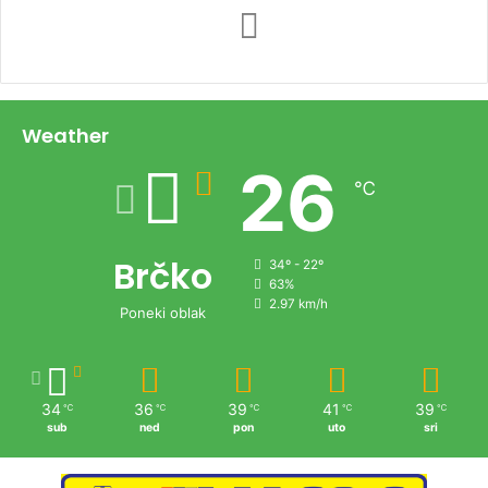
Weather
26
℃
Brčko
34º - 22º
63%
2.97 km/h
Poneki oblak
34
36
39
41
39
℃
℃
℃
℃
℃
sub
ned
pon
uto
sri