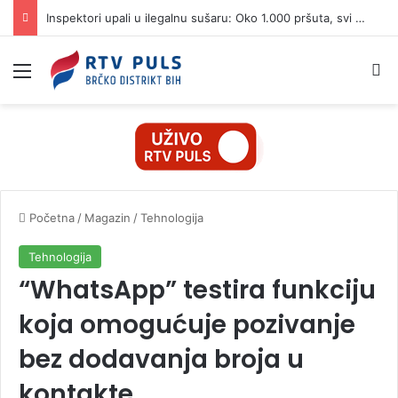
Inspektori upali u ilegalnu sušaru: Oko 1.000 pršuta, svi će biti uništeni
Izbornik
Pr
Početna
/
Magazin
/
Tehnologija
Tehnologija
“WhatsApp” testira funkciju
koja omogućuje pozivanje
bez dodavanja broja u
kontakte