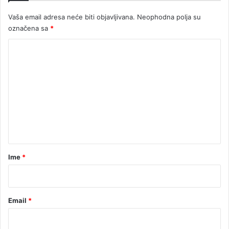
Vaša email adresa neće biti objavljivana.
Neophodna polja su
označena sa
*
K
o
m
e
n
t
a
r
Ime
*
*
Email
*