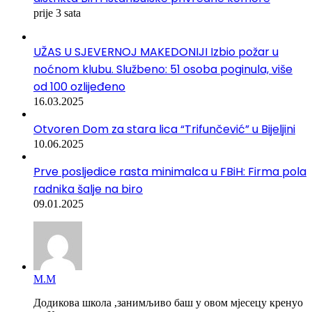
prije 3 sata
UŽAS U SJEVERNOJ MAKEDONIJI Izbio požar u
noćnom klubu. Službeno: 51 osoba poginula, više
od 100 ozlijeđeno
16.03.2025
Otvoren Dom za stara lica “Trifunčević” u Bijeljini
10.06.2025
Prve posljedice rasta minimalca u FBiH: Firma pola
radnika šalje na biro
09.01.2025
М.М
Додикова школа ,занимљиво баш у овом мјесецу кренуо