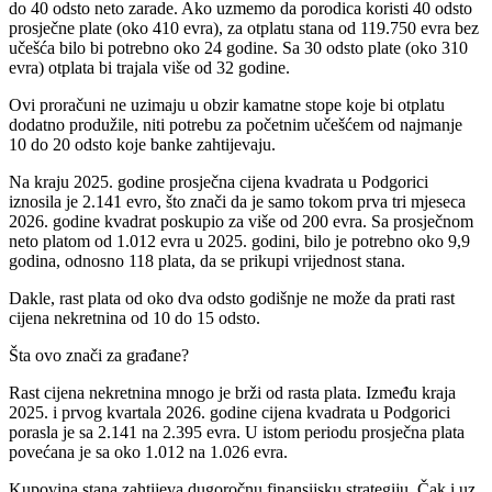
do 40 odsto neto zarade. Ako uzmemo da porodica koristi 40 odsto
prosječne plate (oko 410 evra), za otplatu stana od 119.750 evra bez
učešća bilo bi potrebno oko 24 godine. Sa 30 odsto plate (oko 310
evra) otplata bi trajala više od 32 godine.
Ovi proračuni ne uzimaju u obzir kamatne stope koje bi otplatu
dodatno produžile, niti potrebu za početnim učešćem od najmanje
10 do 20 odsto koje banke zahtijevaju.
Na kraju 2025. godine prosječna cijena kvadrata u Podgorici
iznosila je 2.141 evro, što znači da je samo tokom prva tri mjeseca
2026. godine kvadrat poskupio za više od 200 evra. Sa prosječnom
neto platom od 1.012 evra u 2025. godini, bilo je potrebno oko 9,9
godina, odnosno 118 plata, da se prikupi vrijednost stana.
Dakle, rast plata od oko dva odsto godišnje ne može da prati rast
cijena nekretnina od 10 do 15 odsto.
Šta ovo znači za građane?
Rast cijena nekretnina mnogo je brži od rasta plata. Između kraja
2025. i prvog kvartala 2026. godine cijena kvadrata u Podgorici
porasla je sa 2.141 na 2.395 evra. U istom periodu prosječna plata
povećana je sa oko 1.012 na 1.026 evra.
Kupovina stana zahtijeva dugoročnu finansijsku strategiju. Čak i uz