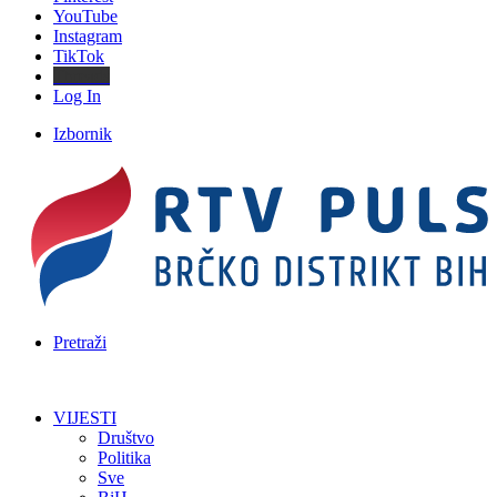
YouTube
Instagram
TikTok
Threads
Log In
Izbornik
Pretraži
VIJESTI
Društvo
Politika
Sve