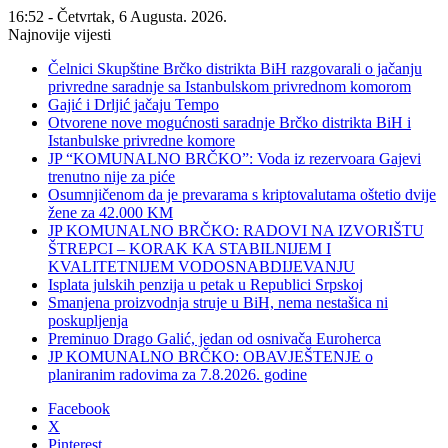
16:52 - Četvrtak, 6 Augusta. 2026.
Najnovije vijesti
Čelnici Skupštine Brčko distrikta BiH razgovarali o jačanju
privredne saradnje sa Istanbulskom privrednom komorom
Gajić i Drljić jačaju Tempo
Otvorene nove mogućnosti saradnje Brčko distrikta BiH i
Istanbulske privredne komore
JP “KOMUNALNO BRČKO”: Voda iz rezervoara Gajevi
trenutno nije za piće
Osumnjičenom da je prevarama s kriptovalutama oštetio dvije
žene za 42.000 KM
JP KOMUNALNO BRČKO: RADOVI NA IZVORIŠTU
ŠTREPCI – KORAK KA STABILNIJEM I
KVALITETNIJEM VODOSNABDIJEVANJU
Isplata julskih penzija u petak u Republici Srpskoj
Smanjena proizvodnja struje u BiH, nema nestašica ni
poskupljenja
Preminuo Drago Galić, jedan od osnivača Euroherca
JP KOMUNALNO BRČKO: OBAVJEŠTENJE o
planiranim radovima za 7.8.2026. godine
Facebook
X
Pinterest