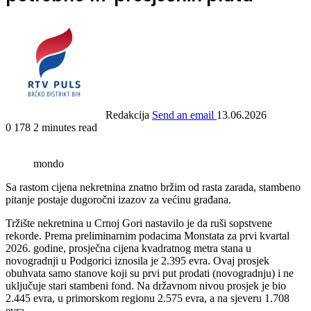
Redakcija
Send an email
13.06.2026
0
178
2 minutes read
mondo
Sa rastom cijena nekretnina znatno bržim od rasta zarada, stambeno
pitanje postaje dugoročni izazov za većinu građana.
Tržište nekretnina u Crnoj Gori nastavilo je da ruši sopstvene
rekorde. Prema preliminarnim podacima Monstata za prvi kvartal
2026. godine, prosječna cijena kvadratnog metra stana u
novogradnji u Podgorici iznosila je 2.395 evra. Ovaj prosjek
obuhvata samo stanove koji su prvi put prodati (novogradnju) i ne
uključuje stari stambeni fond. Na državnom nivou prosjek je bio
2.445 evra, u primorskom regionu 2.575 evra, a na sjeveru 1.708
evra.