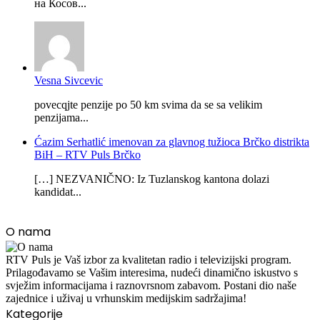
на Косов...
Vesna Sivcevic
povecqjte penzije po 50 km svima da se sa velikim
penzijama...
Ćazim Serhatlić imenovan za glavnog tužioca Brčko distrikta
BiH – RTV Puls Brčko
[…] NEZVANIČNO: Iz Tuzlanskog kantona dolazi
kandidat...
O nama
RTV Puls je Vaš izbor za kvalitetan radio i televizijski program.
Prilagođavamo se Vašim interesima, nudeći dinamično iskustvo s
svježim informacijama i raznovrsnom zabavom. Postani dio naše
zajednice i uživaj u vrhunskim medijskim sadržajima!
Kategorije