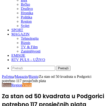
BiH
Brčko
Društvo
Hronika
Politika
Region
Svijet
SPORT
MAGAZIN
Tehnologija
Biznis
TV & Film
Zanimljivosti
EMISIJE
RTV PULS – UŽIVO
Pretraži
Početna
/
Magazin
/
Biznis
/
Za stan od 50 kvadrata u Podgorici
potrebno 117 prosječnih plata
Biznis
Region
Vijesti
Za stan od 50 kvadrata u Podgorici
potrebno 117 prosječnih plata