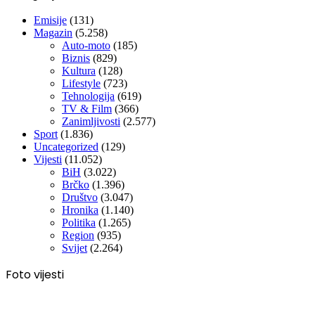
Emisije
(131)
Magazin
(5.258)
Auto-moto
(185)
Biznis
(829)
Kultura
(128)
Lifestyle
(723)
Tehnologija
(619)
TV & Film
(366)
Zanimljivosti
(2.577)
Sport
(1.836)
Uncategorized
(129)
Vijesti
(11.052)
BiH
(3.022)
Brčko
(1.396)
Društvo
(3.047)
Hronika
(1.140)
Politika
(1.265)
Region
(935)
Svijet
(2.264)
Foto vijesti