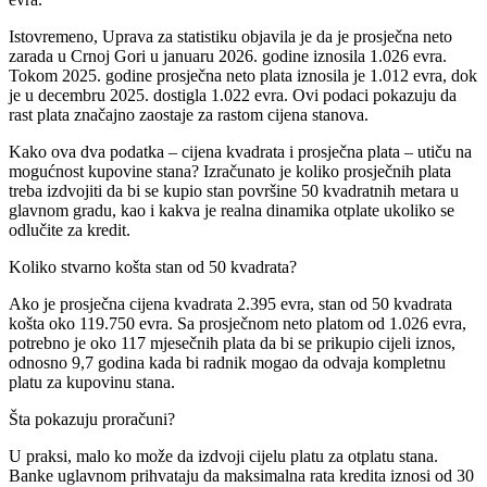
Istovremeno, Uprava za statistiku objavila je da je prosječna neto
zarada u Crnoj Gori u januaru 2026. godine iznosila 1.026 evra.
Tokom 2025. godine prosječna neto plata iznosila je 1.012 evra, dok
je u decembru 2025. dostigla 1.022 evra. Ovi podaci pokazuju da
rast plata značajno zaostaje za rastom cijena stanova.
Kako ova dva podatka – cijena kvadrata i prosječna plata – utiču na
mogućnost kupovine stana? Izračunato je koliko prosječnih plata
treba izdvojiti da bi se kupio stan površine 50 kvadratnih metara u
glavnom gradu, kao i kakva je realna dinamika otplate ukoliko se
odlučite za kredit.
Koliko stvarno košta stan od 50 kvadrata?
Ako je prosječna cijena kvadrata 2.395 evra, stan od 50 kvadrata
košta oko 119.750 evra. Sa prosječnom neto platom od 1.026 evra,
potrebno je oko 117 mjesečnih plata da bi se prikupio cijeli iznos,
odnosno 9,7 godina kada bi radnik mogao da odvaja kompletnu
platu za kupovinu stana.
Šta pokazuju proračuni?
U praksi, malo ko može da izdvoji cijelu platu za otplatu stana.
Banke uglavnom prihvataju da maksimalna rata kredita iznosi od 30