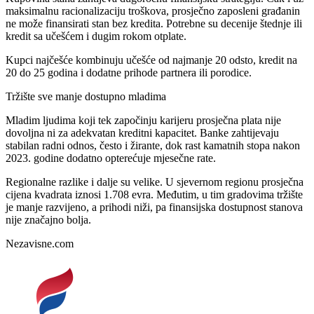
maksimalnu racionalizaciju troškova, prosječno zaposleni građanin
ne može finansirati stan bez kredita. Potrebne su decenije štednje ili
kredit sa učešćem i dugim rokom otplate.
Kupci najčešće kombinuju učešće od najmanje 20 odsto, kredit na
20 do 25 godina i dodatne prihode partnera ili porodice.
Tržište sve manje dostupno mladima
Mladim ljudima koji tek započinju karijeru prosječna plata nije
dovoljna ni za adekvatan kreditni kapacitet. Banke zahtijevaju
stabilan radni odnos, često i žirante, dok rast kamatnih stopa nakon
2023. godine dodatno opterećuje mjesečne rate.
Regionalne razlike i dalje su velike. U sjevernom regionu prosječna
cijena kvadrata iznosi 1.708 evra. Međutim, u tim gradovima tržište
je manje razvijeno, a prihodi niži, pa finansijska dostupnost stanova
nije značajno bolja.
Nezavisne.com