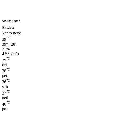
Weather
Brčko
Vedro nebo
℃
39
39º - 28º
21%
4.55 km/h
℃
39
čet
℃
38
pet
℃
36
sub
℃
37
ned
℃
40
pon