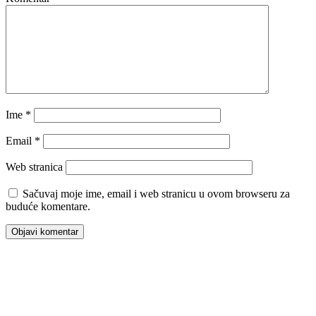
Ime
*
Email
*
Web stranica
Sačuvaj moje ime, email i web stranicu u ovom browseru za
buduće komentare.
00:00