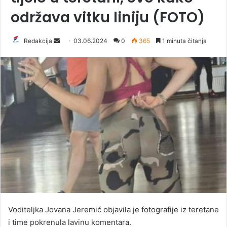
održava vitku liniju (FOTO)
Redakcija
S
03.06.2024
0
365
1 minuta čitanja
e
n
d
a
n
e
m
a
i
l
Voditeljka Jovana Jeremić objavila je fotografije iz teretane
i time pokrenula lavinu komentara.