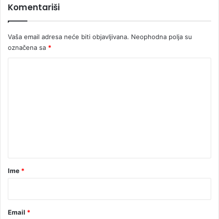
Komentariši
Vaša email adresa neće biti objavljivana.
Neophodna polja su
označena sa
*
K
o
m
e
n
t
a
r
Ime
*
*
Email
*