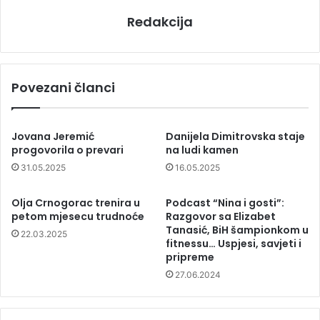
Redakcija
Povezani članci
Jovana Jeremić
Danijela Dimitrovska staje
progovorila o prevari
na ludi kamen
31.05.2025
16.05.2025
Olja Crnogorac trenira u
Podcast “Nina i gosti”:
petom mjesecu trudnoće
Razgovor sa Elizabet
Tanasić, BiH šampionkom u
22.03.2025
fitnessu… Uspjesi, savjeti i
pripreme
27.06.2024