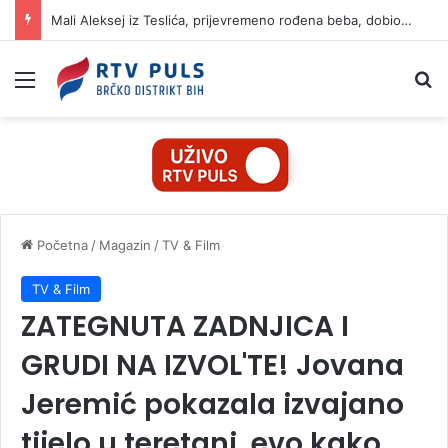
Mali Aleksej iz Teslića, prijevremeno rođena beba, dobio životnu bitku na UKC-u Srpske
Izbornik
Pr
Početna
/
Magazin
/
TV & Film
TV & Film
ZATEGNUTA ZADNJICA I
GRUDI NA IZVOL'TE! Jovana
Jeremić pokazala izvajano
tijelo u teretani, evo kako