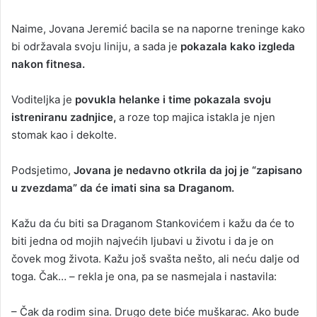
Naime, Jovana Jeremić bacila se na naporne treninge kako
bi održavala svoju liniju, a sada je
pokazala kako izgleda
nakon fitnesa.
Voditeljka je
povukla helanke i time pokazala svoju
istreniranu zadnjice,
a roze top majica istakla je njen
stomak kao i dekolte.
Podsjetimo,
Jovana je nedavno otkrila da joj je “zapisano
u zvezdama” da će imati sina sa Draganom.
Kažu da ću biti sa Draganom Stankovićem i kažu da će to
biti jedna od mojih najvećih ljubavi u životu i da je on
čovek mog života. Kažu još svašta nešto, ali neću dalje od
toga. Čak… – rekla je ona, pa se nasmejala i nastavila:
– Čak da rodim sina. Drugo dete biće muškarac. Ako bude