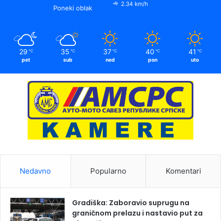
2.34 km/h
Poneki oblak
29
35
37
40
41
℃
℃
℃
℃
℃
pet
sub
ned
pon
uto
Nedavno
Popularno
Komentari
Gradiška: Zaboravio suprugu na
graničnom prelazu i nastavio put za