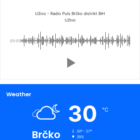
Uživo - Radio Puls Brčko distrikt BiH
Uživo
00:00
Weather
30
℃
Brčko
30º - 27º
39%