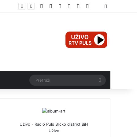
Facebook
X
Pinterest
YouTube
Instagram
TikTok
Threads
Log In
Pretraži
Uživo - Radio Puls Brčko distrikt BiH
Uživo