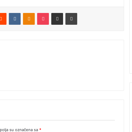
Reddit
VKontakte
Odnoklassniki
Pocket
Podijeli putem Emaila
Štampaj
olja su označena sa
*