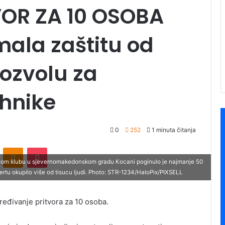
OR ZA 10 OSOBA
mala zaštitu od
dozvolu za
ehnike
0
252
1 minuta čitanja
ontakte
Odnoklassniki
Pocket
ocnom klubu u sjevernomakedonskom gradu Kocani poginulo je najmanje 50
ertu okupilo više od tisucu ljudi. Photo: STR-1234/HaloPix/PIXSELL
ređivanje pritvora za 10 osoba.