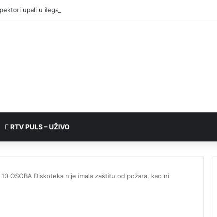
pektori upali u ilegalnu sušaru: Oko 1.000 pršuta, svi će biti uništeni
RTV PULS – UŽIVO
 OSOBA Diskoteka nije imala zaštitu od požara, kao ni