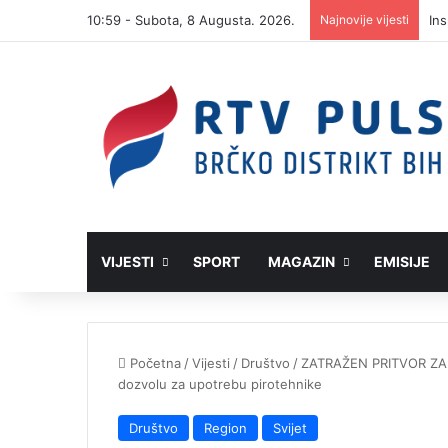
10:59 - Subota, 8 Augusta. 2026.
Najnovije vijesti
Ins
VIJESTI
SPORT
MAGAZIN
EMISIJE
Početna
/
Vijesti
/
Društvo
/
ZATRAŽEN PRITVOR ZA 10
dozvolu za upotrebu pirotehnike
Društvo
Region
Svijet