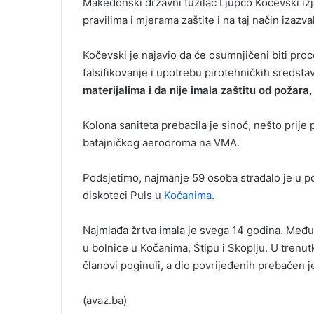
Makedonski državni tužilac Ljupčo Kočevski izja
a
i
pravilima i mjerama zaštite i na taj način izazv
l
Kočevski je najavio da će osumnjičeni biti proc
falsifikovanje i upotrebu pirotehničkih sredsta
materijalima i da nije imala zaštitu od požara
Kolona saniteta prebacila je sinoć, nešto prij
batajničkog aerodroma na VMA.
Podsjetimo, najmanje 59 osoba stradalo je u pož
diskoteci Puls u
Kočanima
.
Najmlađa žrtva imala je svega 14 godina. Među 
u bolnice u Kočanima, Štipu i Skoplju. U trenut
članovi poginuli, a dio povrijeđenih prebačen j
(avaz.ba)