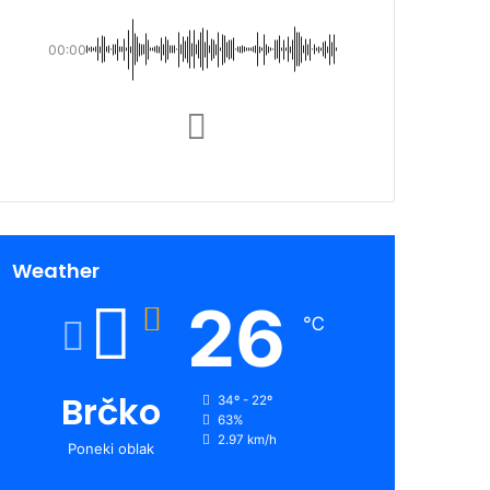
00:00
Weather
26
℃
Brčko
34º - 22º
63%
2.97 km/h
Poneki oblak