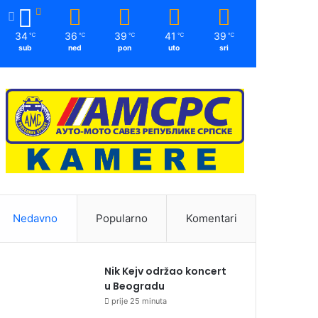
34
36
39
41
39
℃
℃
℃
℃
℃
sub
ned
pon
uto
sri
Nedavno
Popularno
Komentari
Nik Kejv održao koncert
u Beogradu
prije 25 minuta