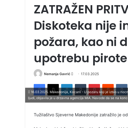
ZATRAŽEN PRITV
Diskoteka nije i
požara, kao ni 
upotrebu pirot
Nemanja Gavrić
S
17.03.2025
e
Facebook
X
LinkedIn
Tumblr
Pinterest
Reddit
VK
n
16.03.2025. Makedonija, Kocani - U pozaru koji je izbio u n
d
ljudi, objavila je u drzavna agencija MIA. Navode da se na konc
a
n
Tužilaštvo Sjeverne Makedonije zatražilo je od
e
m