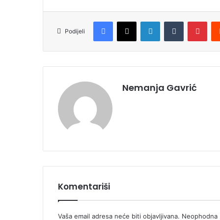
Facebook
X
LinkedIn
Tumblr
Pinterest
Podijeli
Nemanja Gavrić
Komentariši
Vaša email adresa neće biti objavljivana.
Neophodna p