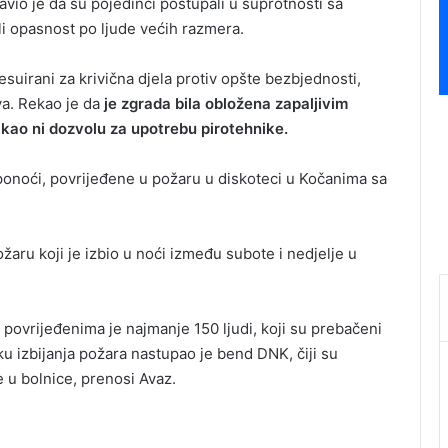
vio je da su pojedinci postupali u suprotnosti sa
ali opasnost po ljude većih razmera.
esuirani za krivična djela protiv opšte bezbjednosti,
va. Rekao je da
je zgrada bila obložena zapaljivim
, kao ni dozvolu za upotrebu pirotehnike.
e ponoći, povrijeđene u požaru u diskoteci u Kočanima sa
aru koji je izbio u noći između subote i nedjelje u
povrijeđenima je najmanje 150 ljudi, koji su prebačeni
ku izbijanja požara nastupao je bend DNK, čiji su
e u bolnice, prenosi Avaz.