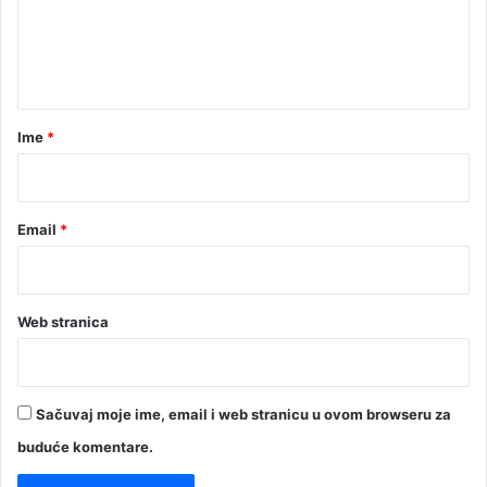
n
t
a
r
Ime
*
*
Email
*
Web stranica
Sačuvaj moje ime, email i web stranicu u ovom browseru za
buduće komentare.