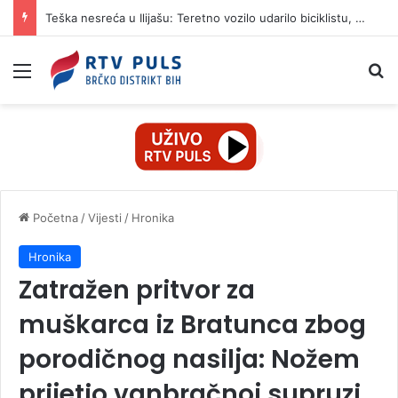
Teška nesreća u Ilijašu: Teretno vozilo udarilo biciklistu, 75-godišnjak zadržan u bolnici
Izbornik
Pr
Početna
/
Vijesti
/
Hronika
Hronika
Zatražen pritvor za
muškarca iz Bratunca zbog
porodičnog nasilja: Nožem
prijetio vanbračnoj supruzi,