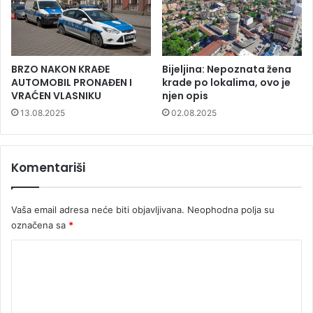
BRZO NAKON KRAĐE
Bijeljina: Nepoznata žena
AUTOMOBIL PRONAĐEN I
krade po lokalima, ovo je
VRAĆEN VLASNIKU
njen opis
13.08.2025
02.08.2025
Komentariši
Vaša email adresa neće biti objavljivana.
Neophodna polja su
označena sa
*
K
o
m
e