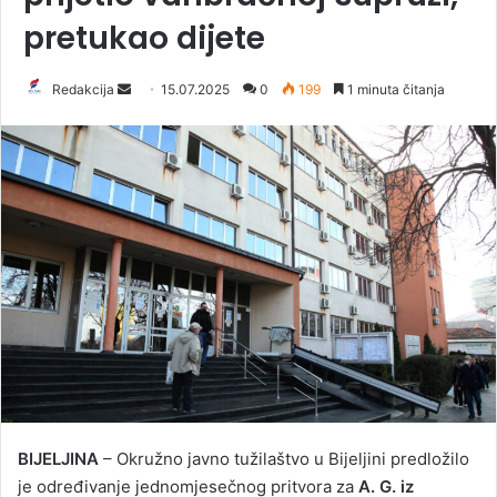
pretukao dijete
Redakcija
S
15.07.2025
0
199
1 minuta čitanja
e
n
d
a
n
e
m
a
i
l
BIJELJINA
– Okružno javno tužilaštvo u Bijeljini predložilo
je određivanje jednomjesečnog pritvora za
A. G. iz