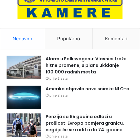
Nedavno
Popularno
Komentari
Alarm u Folksvagenu: Vlasnici traže
hitne promene, u planu ukidanje
100.000 radnih mesta
prije 2 sata
Amerika objavila nove snimke NLO-a
prije 2 sata
Penzija sa 65 godina odlazi u
prošlost: Evropa pomjera granicu,
negdje će se raditi i do 74. godine
prije 2 sata