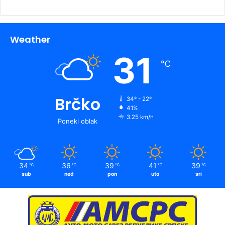
Weather
31
℃
Brčko
34º - 22º
41%
3.25 km/h
Poneki oblak
34
36
39
41
39
℃
℃
℃
℃
℃
sub
ned
pon
uto
sri