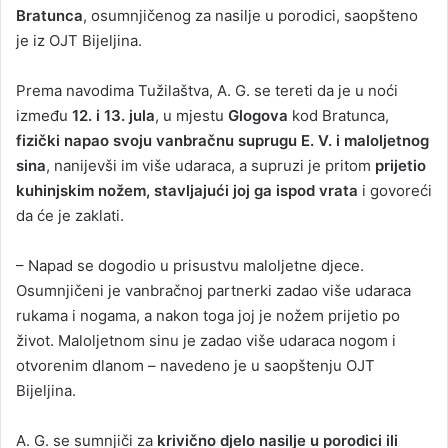
Bratunca
, osumnjičenog za nasilje u porodici, saopšteno
je iz OJT Bijeljina.
Prema navodima Tužilaštva, A. G. se tereti da je u noći
između
12. i 13. jula
, u mjestu
Glogova
kod Bratunca,
fizički napao svoju vanbračnu suprugu E. V. i maloljetnog
sina
, nanijevši im više udaraca, a supruzi je pritom
prijetio
kuhinjskim nožem, stavljajući joj ga ispod vrata
i govoreći
da će je zaklati.
– Napad se dogodio u prisustvu maloljetne djece.
Osumnjičeni je vanbračnoj partnerki zadao više udaraca
rukama i nogama, a nakon toga joj je nožem prijetio po
život. Maloljetnom sinu je zadao više udaraca nogom i
otvorenim dlanom – navedeno je u saopštenju OJT
Bijeljina.
A. G. se sumnjiči za
krivično djelo nasilje u porodici ili