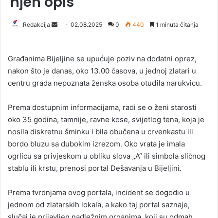
njen opis
Redakcija
S
02.08.2025
0
440
1 minuta čitanja
e
n
Građanima Bijeljine se upućuje poziv na dodatni oprez,
d
nakon što je danas, oko 13.00 časova, u jednoj zlatari u
a
centru grada nepoznata ženska osoba otuđila narukvicu.
n
e
Prema dostupnim informacijama, radi se o ženi starosti
m
a
oko 35 godina, tamnije, ravne kose, svijetlog tena, koja je
i
nosila diskretnu šminku i bila obučena u crvenkastu ili
l
bordo bluzu sa dubokim izrezom. Oko vrata je imala
ogrlicu sa privjeskom u obliku slova „A“ ili simbola sličnog
stablu ili krstu, prenosi portal Dešavanja u Bijeljini.
Prema tvrdnjama ovog portala, incident se dogodio u
jednom od zlatarskih lokala, a kako taj portal saznaje,
slučaj je prijavljen nadležnim organima, koji su odmah