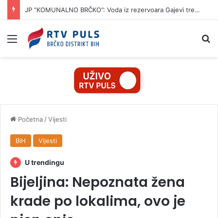
JP “KOMUNALNO BRČKO”: Voda iz rezervoara Gajevi trenutno nije za piće
Izbornik
Pr
Početna
/
Vijesti
BiH
Vijesti
U trendingu
Bijeljina: Nepoznata žena
krade po lokalima, ovo je