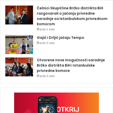
Čelnici Skupštine Brčko distrikta BiH
razgovarali o jačanju privredne
saradnje sa Istanbulskom privrednom
komorom
prije 2 sata
Gajić i Drljić jačaju Tempo
prije 3 sata
Otvorene nove mogućnosti saradnje
Brčko distrikta BiH i Istanbulske
privredne komore
prije 3 sata