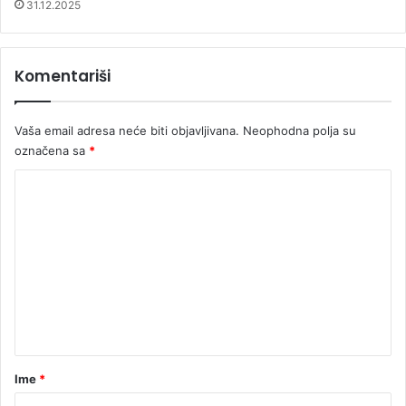
31.12.2025
Komentariši
Vaša email adresa neće biti objavljivana.
Neophodna polja su
označena sa
*
K
o
m
e
n
t
a
r
Ime
*
*