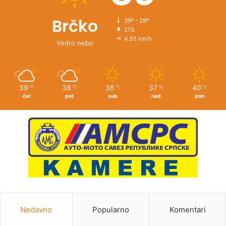
Brčko
39º - 28º
21%
4.55 km/h
Vedro nebo
39
38
36
37
40
℃
℃
℃
℃
℃
čet
pet
sub
ned
pon
Nedavno
Popularno
Komentari