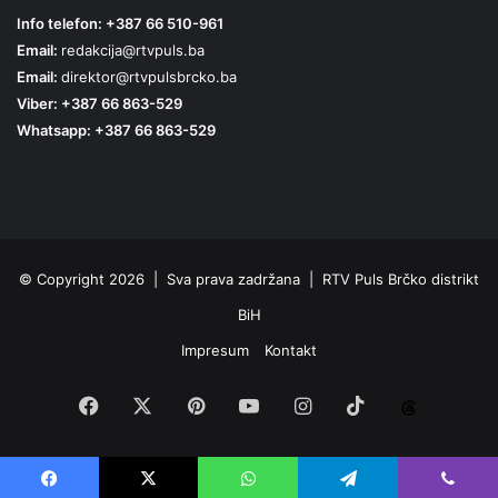
Info telefon: +387 66 510-961
Email:
redakcija@rtvpuls.ba
Email:
direktor@rtvpulsbrcko.ba
Viber: +387 66 863-529
Whatsapp: +387 66 863-529
© Copyright 2026 | Sva prava zadržana | RTV Puls Brčko distrikt
BiH
Impresum
Kontakt
Facebook
X
Pinterest
YouTube
Instagram
TikTok
Threa