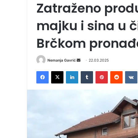
Zatraženo produ
majku i sina u či
Brčkom pronađe
Nemanja Gavrić
S
22.03.2025
e
Facebook
X
LinkedIn
Tumblr
Pinterest
Reddit
VK
n
d
a
n
e
m
a
i
l