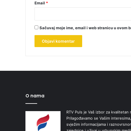
Email
*
Sačuvaj moje ime, email i web stranicu u ovom 
O nama
RTV Puls je Vaš izbor za kvalitetan r
Prilagođavamo se Vašim interesima,
svježim informacijama i raznovrsn
zajednice i uživaj u vrhunskim medi