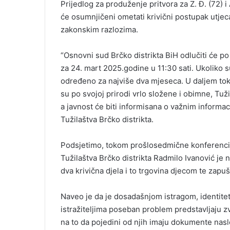
Prijedlog za produženje pritvora za Z. Đ. (72) i
će osumnjičeni ometati krivični postupak utjec
zakonskim razlozima.
“Osnovni sud Brčko distrikta BiH odlučiti će p
za 24. mart 2025.godine u 11:30 sati. Ukoliko s
određeno za najviše dva mjeseca. U daljem toku
su po svojoj prirodi vrlo složene i obimne, Tuž
a javnost će biti informisana o važnim informacij
Tužilaštva Brčko distrikta.
Podsjetimo, tokom prošlosedmične konferencije
Tužilaštva Brčko distrikta Radmilo Ivanović je
dva krivična djela i to trgovina djecom te zapušt
Naveo je da je dosadašnjom istragom, identite
istražiteljima poseban problem predstavljaju zva
na to da pojedini od njih imaju dokumente nasl