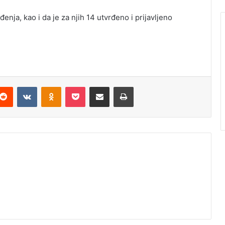
enja, kao i da je za njih 14 utvrđeno i prijavljeno
Reddit
VKontakte
Odnoklassniki
Pocket
Podijeli putem Emaila
Štampaj