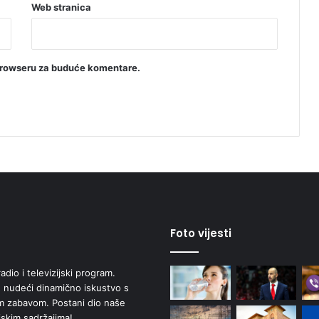
Web stranica
browseru za buduće komentare.
Foto vijesti
adio i televizijski program.
 nudeći dinamično iskustvo s
om zabavom. Postani dio naše
jskim sadržajima!