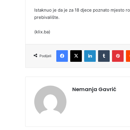
Istaknuo je da je za 18 djece poznato mjesto rođ
prebivalište.
(klix.ba)
Facebook
X
LinkedIn
Tumblr
Pinterest
Podijeli
Nemanja Gavrić