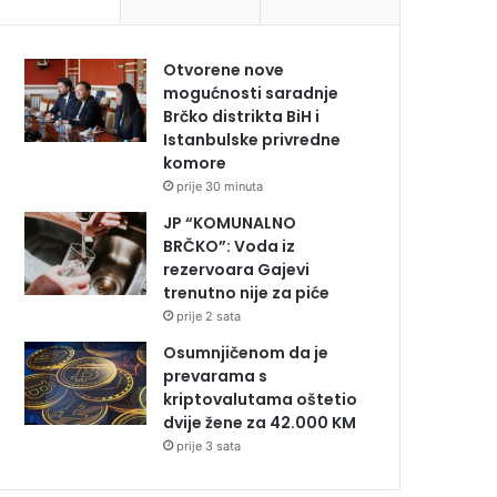
Otvorene nove
mogućnosti saradnje
Brčko distrikta BiH i
Istanbulske privredne
komore
prije 30 minuta
JP “KOMUNALNO
BRČKO”: Voda iz
rezervoara Gajevi
trenutno nije za piće
prije 2 sata
Osumnjičenom da je
prevarama s
kriptovalutama oštetio
dvije žene za 42.000 KM
prije 3 sata