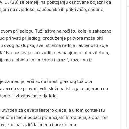
 A. Đ. (38) se temelji na postojanju osnovane bojazni da
ajem na svjedoke, saučesnike ili prikrivače, shodno
o ovom prijedlogu Tužilaštva na ročištu koje je zakazano
ud prihvati prijedlog, produženje pritvora može biti
 ovog postupka, sve istražne radnje i aktivnosti koje
ilaštvo nastavlja sprovoditi nesmanjenim intenzitetom,
ama u obimu koji ne šteti istrazi”, kazali su iz
 za medije, vršilac dužnosti glavnog tužioca
 naveo da se provodi vrlo složena istraga usmjerana na
anje ili zlostavljanje djeteta.
t utvrđen za devetnaestero djece, a u tom kontekstu
nični i tačni podaci potencijalnih roditelja, s obzirom
ovljene na različita imena i prezimena.