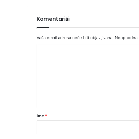
Komentariši
Vaša email adresa neće biti objavljivana.
Neophodna p
K
o
m
e
n
t
a
r
Ime
*
*