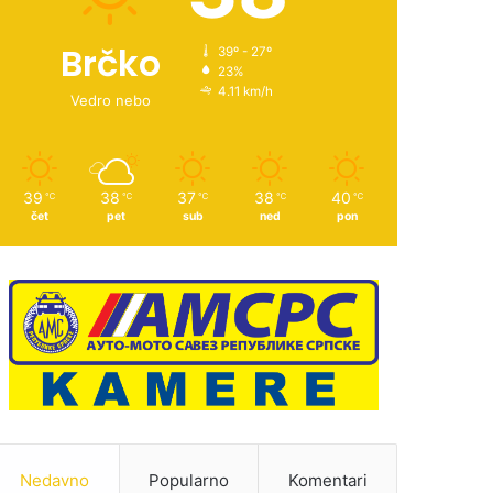
Brčko
39º - 27º
23%
4.11 km/h
Vedro nebo
39
38
37
38
40
℃
℃
℃
℃
℃
čet
pet
sub
ned
pon
Nedavno
Popularno
Komentari