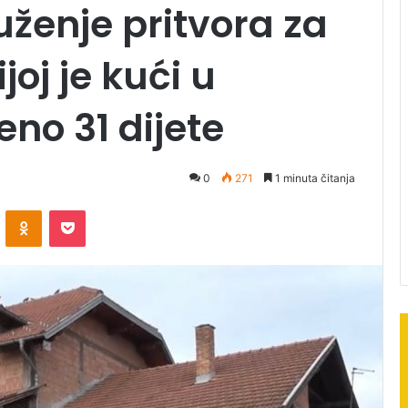
ženje pritvora za
joj je kući u
no 31 dijete
0
271
1 minuta čitanja
ontakte
Odnoklassniki
Pocket