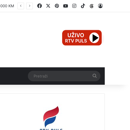
Facebook
X
Pinterest
YouTube
Instagram
TikTok
Threads
Log In
JP KOMUNALNO BRČKO: RADOVI NA IZVORIŠTU ŠTREPCI – KORAK KA STABILNIJEM I KVALITETNIJEM VODOSNABDIJEVANJU
Pretraži