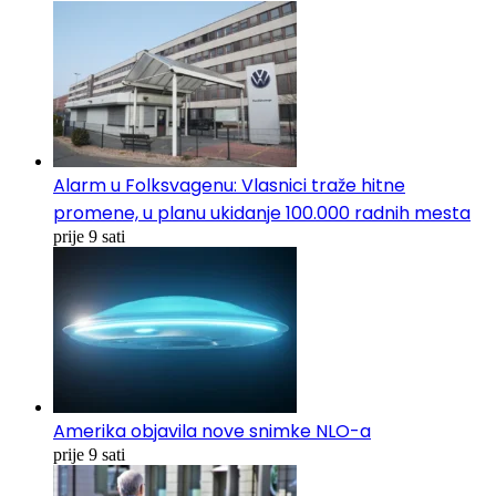
Alarm u Folksvagenu: Vlasnici traže hitne
promene, u planu ukidanje 100.000 radnih mesta
prije 9 sati
Amerika objavila nove snimke NLO-a
prije 9 sati