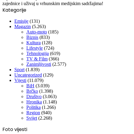
zajednice i uživaj u vrhunskim medijskim sadržajima!
Kategorije
Emisije
(131)
Magazin
(5.263)
Auto-moto
(185)
Biznis
(833)
Kultura
(128)
Lifestyle
(724)
Tehnologija
(619)
TV & Film
(366)
Zanimljivosti
(2.577)
Sport
(1.839)
Uncategorized
(129)
Vijesti
(11.079)
BiH
(3.039)
Brčko
(1.398)
Društvo
(3.063)
Hronika
(1.148)
Politika
(1.266)
Region
(940)
Svijet
(2.268)
Foto vijesti