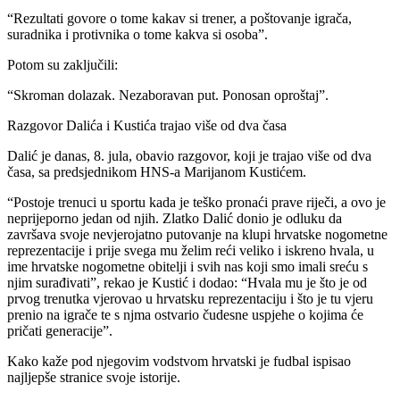
“Rezultati govore o tome kakav si trener, a poštovanje igrača,
suradnika i protivnika o tome kakva si osoba”.
Potom su zaključili:
“Skroman dolazak. Nezaboravan put. Ponosan oproštaj”.
Razgovor Dalića i Kustića trajao više od dva časa
Dalić je danas, 8. jula, obavio razgovor, koji je trajao više od dva
časa, sa predsjednikom HNS-a Marijanom Kustićem.
“Postoje trenuci u sportu kada je teško pronaći prave riječi, a ovo je
neprijeporno jedan od njih. Zlatko Dalić donio je odluku da
završava svoje nevjerojatno putovanje na klupi hrvatske nogometne
reprezentacije i prije svega mu želim reći veliko i iskreno hvala, u
ime hrvatske nogometne obitelji i svih nas koji smo imali sreću s
njim surađivati”, rekao je Kustić i dodao: “Hvala mu je što je od
prvog trenutka vjerovao u hrvatsku reprezentaciju i što je tu vjeru
prenio na igrače te s njma ostvario čudesne uspjehe o kojima će
pričati generacije”.
Kako kaže pod njegovim vodstvom hrvatski je fudbal ispisao
najljepše stranice svoje istorije.