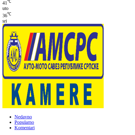
℃
41
uto
℃
36
sri
Nedavno
Popularno
Komentari