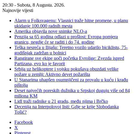
20:30 - Subota, 8 Augusta. 2026.
Najnovije vijesti
Alarm u Folksvagenu: Vlasnici traže hitne promene, u planu
ukidanje 100.000 radnih mesta
Amerika objavila nove snimke NLO-a
Penzija sa 65 godina odlazi u prošlost: Evropa pomjera
granicu, negdje će se raditi i do 74. godine
Teška nesreća u Ilijašu: Teretno vozilo udarilo biciklistu, 75-
godišnjak zadržan u bolnici
Rangirane sve ekipe uoči početka Evrolige: Zvezda ispred
Partizana, evo ko je favorit
Srbija uz helikoptere i vojsku pokušava obuzdati velike
požare u zemlji: Aktivno devet požarišta
U Stanarima uhapšen osumnjičeni za provalu u kuću i krađu
pištolja
Deset najvećih poreskih dužnika u Srpskoj duguju više od 84
miliona KM
Lidl traži radnike u 21 gradu, među njima i Brčko
Decenija na Interpolovoj listi: Gdje se krije Slobodanka
Tošić?
Facebook
X
Pinterest