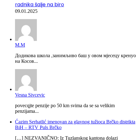
radnika šalje na biro
09.01.2025
М.М
Додикова школа ,занимљиво баш у овом мјесецу кренуо
на Косов...
Vesna Sivcevic
povecqjte penzije po 50 km svima da se sa velikim
penzijama...
Ćazim Serhatlić imenovan za glavnog tužioca Brčko distrikta
BiH – RTV Puls Brčko
[…] NEZVANIČNO: Iz Tuzlanskog kantona dolazi