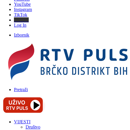
YouTube
Instagram
TikTok
Threads
Log In
Izbornik
Pretraži
VIJESTI
Društvo