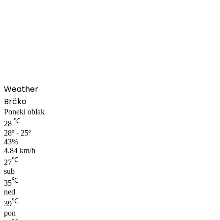
00:00
Weather
Brčko
Poneki oblak
℃
28
28º - 25º
43%
4.84 km/h
℃
27
sub
℃
35
ned
℃
39
pon