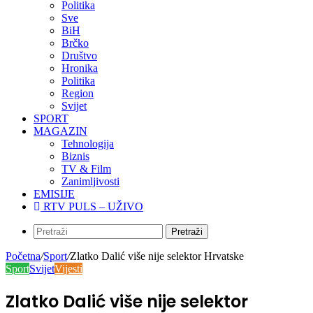
Politika
Sve
BiH
Brčko
Društvo
Hronika
Politika
Region
Svijet
SPORT
MAGAZIN
Tehnologija
Biznis
TV & Film
Zanimljivosti
EMISIJE
RTV PULS – UŽIVO
Pretraži
Početna
/
Sport
/
Zlatko Dalić više nije selektor Hrvatske
Sport
Svijet
Vijesti
Zlatko Dalić više nije selektor