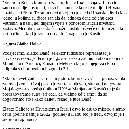
“Srebro u Rusiji, bronca u Kataru, finale Lige nacija… I nisu to
samo medalje i rezultati, to su i uspomene koje će milijuni Hrvata
nositi cijeli život. To su trenuci u kojima je cijela Hrvatska disala kao
jedno, u kojima su djeca sanjala da jednoga dana odjenu dres
Vatrenih, a naši ljudi diljem svijeta s ponosom isticali hrvatsku
zastavu. Međutim, ono što će možda ostati još veće od tih rezultata
jest način na koji je sve to ostvario”, naglasio je Kustić.
Uspjesi Zlatka Dalića
Podsjećamo, Zlatko Dalić, selektor fudbalske reprezentacije
Hrvatske, rekao je da mu je ugovor istekao zadnjom utakmicom na
Mundijalu u Americi, Kanadi i Meksiku koju je njegova ekipa
odigrala sa Portugalom i izgubila 2:1.
“Skoro devet godina sam na mjestu izbornika… Čast i ponos, veliko
zadovoljstvo… Ovaj posao je zaista zahtjevan, stresan i odgovoran.
Moj dogovor s predsjednikom HNS-a Marijanom Kustićem je da
porazgovaramo sutra (srijeda), da vidimo gdje smo i da se
dogovorimo što i kako dalje”, rekao je juče Dalić.
Zlatko Dalić je sa Hrvatskom u Rusiji osvojio drugo mjesto, a samo
četiri godine kasnije (2022. godine) u Katru bio je treći, osvojio je i
srebro u Ligi nacija.