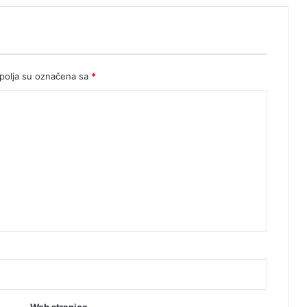
olja su označena sa
*
Web stranica