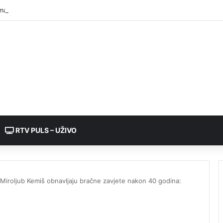
manjena proizvodnja struje u BiH, nema nestašica ni poskupljenja
RTV PULS – UŽIVO
i Miroljub Kemiš obnavljaju bračne zavjete nakon 40 godina: