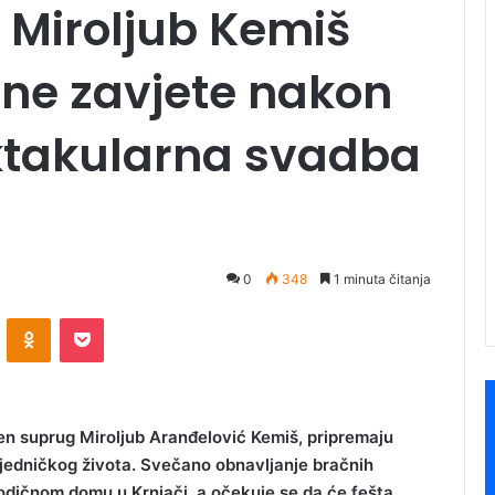
i Miroljub Kemiš
čne zavjete nakon
ktakularna svadba
0
348
1 minuta čitanja
ontakte
Odnoklassniki
Pocket
jen suprug Miroljub Aranđelović Kemiš, pripremaju
zajedničkog života. Svečano obnavljanje bračnih
odičnom domu u Krnjači, a očekuje se da će fešta