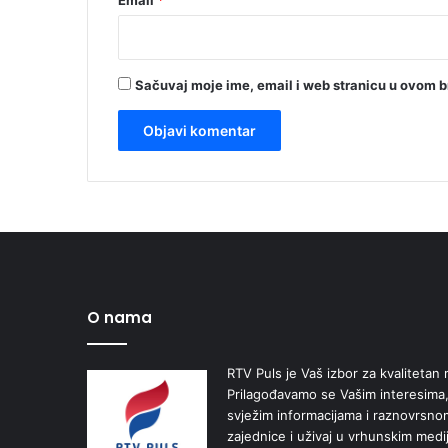
Sačuvaj moje ime, email i web stranicu u ovom 
O nama
RTV Puls je Vaš izbor za kvalitetan r
Prilagođavamo se Vašim interesima,
svježim informacijama i raznovrsn
zajednice i uživaj u vrhunskim medi