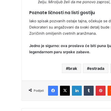
želju. Miroljub želi da me ponovo zaprosi
Poznate ličnosti na listi gostiju
Iako spisak pozvanih ostaje tajna, očekuje se do
Dekorateri su angažovani da svaki detalj bude sa
Zoričinih omiljenih cvetnih aranžmana.
Jedno je sigurno: ova proslava će biti puna ljub
legendarnom paru srpske zabave.
brak
estrada
Facebook
X
LinkedIn
Tumblr
Pinterest
Podijeli