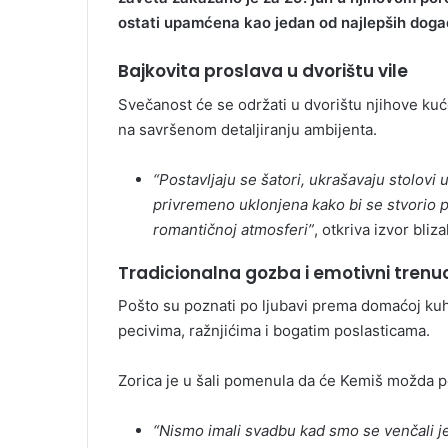
i
ostati upamćena kao jedan od najlepših događ
l
Bajkovita proslava u dvorištu vile
Svečanost će se održati u dvorištu njihove kuć
na savršenom detaljiranju ambijenta.
“Postavljaju se šatori, ukrašavaju stolovi u
privremeno uklonjena kako bi se stvorio pr
romantičnoj atmosferi”
, otkriva izvor bliz
Tradicionalna gozba i emotivni trenu
Pošto su poznati po ljubavi prema domaćoj kuhi
pecivima, ražnjićima i bogatim poslasticama.
Zorica je u šali pomenula da će Kemiš možda p
“Nismo imali svadbu kad smo se venčali j