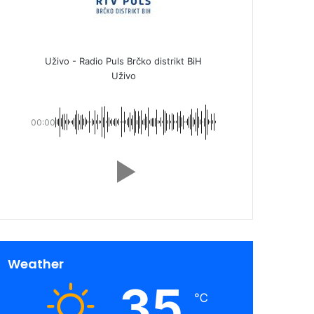
Uživo - Radio Puls Brčko distrikt BiH
Uživo
00:00
Weather
35
℃