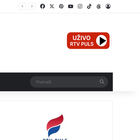
Facebook
X
Pinterest
YouTube
Instagram
TikTok
Threads
Log In
Pretraži