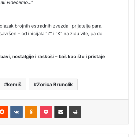
, ali videćemo…”
lazak brojnih estradnih zvezda i prijatelja para.
vršen – od inicijala “Z” i “K” na zidu vile, pa do
avi, nostalgije i raskoši – baš kao što i pristaje
kemiš
Zorica Brunclik
Reddit
VKontakte
Odnoklassniki
Pocket
Podijeli putem Emaila
Štampaj