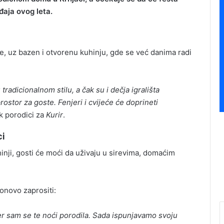
aja ovog leta.
e, uz bazen i otvorenu kuhinju, gde se već danima radi
 tradicionalnom stilu, a čak su i dečja igrališta
ostor za goste. Fenjeri i cvijeće će doprineti
ak porodici za
Kurir
.
ci
nji, gosti će moći da uživaju u sirevima, domaćim
onovo zaprositi:
er sam se te noći porodila. Sada ispunjavamo svoju