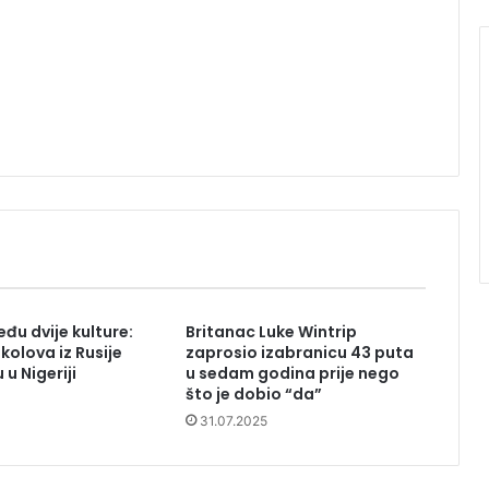
đu dvije kulture:
Britanac Luke Wintrip
kolova iz Rusije
zaprosio izabranicu 43 puta
 u Nigeriji
u sedam godina prije nego
što je dobio “da”
31.07.2025