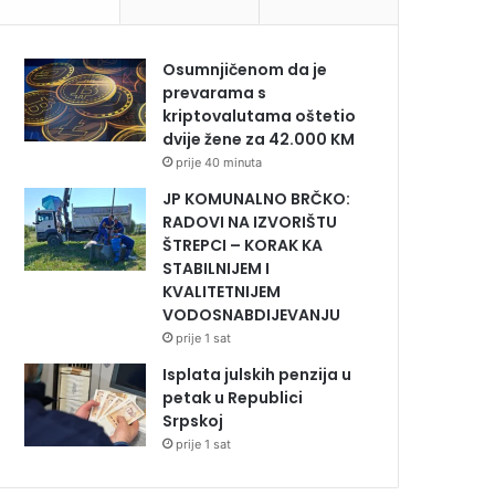
Osumnjičenom da je
prevarama s
kriptovalutama oštetio
dvije žene za 42.000 KM
prije 40 minuta
JP KOMUNALNO BRČKO:
RADOVI NA IZVORIŠTU
ŠTREPCI – KORAK KA
STABILNIJEM I
KVALITETNIJEM
VODOSNABDIJEVANJU
prije 1 sat
Isplata julskih penzija u
petak u Republici
Srpskoj
prije 1 sat