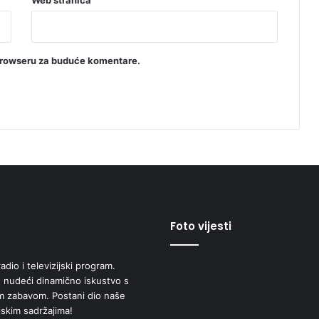
browseru za buduće komentare.
Foto vijesti
adio i televizijski program.
 nudeći dinamično iskustvo s
om zabavom. Postani dio naše
jskim sadržajima!