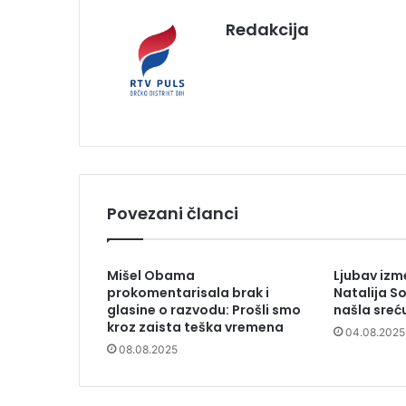
Redakcija
Povezani članci
Mišel Obama
Ljubav izme
prokomentarisala brak i
Natalija So
glasine o razvodu: Prošli smo
našla sreću
kroz zaista teška vremena
04.08.2025
08.08.2025