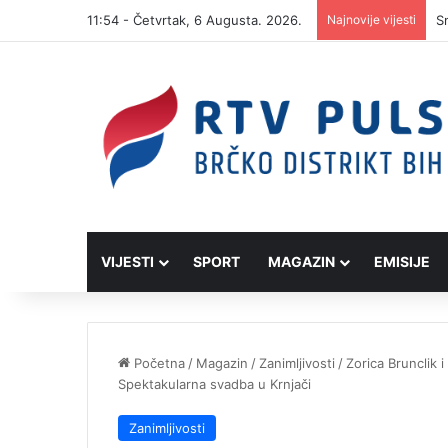
11:54 - Četvrtak, 6 Augusta. 2026.
Najnovije vijesti
S
VIJESTI
SPORT
MAGAZIN
EMISIJE
Početna
/
Magazin
/
Zanimljivosti
/
Zorica Brunclik 
Spektakularna svadba u Krnjači
Zanimljivosti