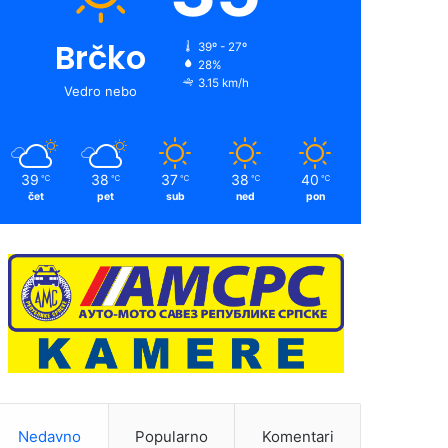
Brčko
39º - 27º
28%
3.15 km/h
Vedro nebo
39
38
37
38
40
℃
℃
℃
℃
℃
čet
pet
sub
ned
pon
Nedavno
Popularno
Komentari