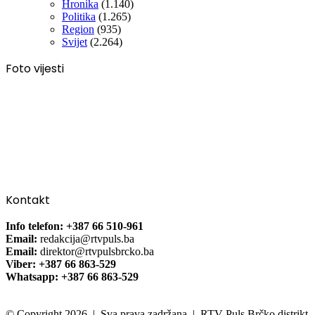
Hronika
(1.140)
Politika
(1.265)
Region
(935)
Svijet
(2.264)
Foto vijesti
Kontakt
Info telefon: +387 66 510-961
Email:
redakcija@rtvpuls.ba
Email:
direktor@rtvpulsbrcko.ba
Viber: +387 66 863-529
Whatsapp: +387 66 863-529
© Copyright 2026 | Sva prava zadržana | RTV Puls Brčko distrikt