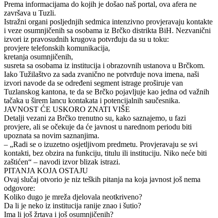
Prema informacijama do kojih je došao naš portal, ova afera ne
završava u Tuzli.
Istražni organi posljednjih sedmica intenzivno provjeravaju kontakte
i veze osumnjičenih sa osobama iz Brčko distrikta BiH. Nezvanični
izvori iz pravosudnih krugova potvrđuju da su u toku:
provjere telefonskih komunikacija,
kretanja osumnjičenih,
susreta sa osobama iz institucija i obrazovnih ustanova u Brčkom.
Iako Tužilaštvo za sada zvanično ne potvrđuje nova imena, naši
izvori navode da se određeni segment istrage proširuje van
Tuzlanskog kantona, te da se Brčko pojavljuje kao jedna od važnih
tačaka u širem lancu kontakata i potencijalnih saučesnika.
JAVNOST ĆE USKORO ZNATI VIŠE
Detalji vezani za Brčko trenutno su, kako saznajemo, u fazi
provjere, ali se očekuje da će javnost u narednom periodu biti
upoznata sa novim saznanjima.
– „Radi se o izuzetno osjetljivom predmetu. Provjeravaju se svi
kontakti, bez obzira na funkciju, titulu ili instituciju. Niko neće biti
zaštićen“ – navodi izvor blizak istrazi.
PITANJA KOJA OSTAJU
Ovaj slučaj otvorio je niz teških pitanja na koja javnost još nema
odgovore:
Koliko dugo je mreža djelovala neotkriveno?
Da li je neko iz institucija ranije znao i šutio?
Ima li još žrtava i još osumnjičenih?