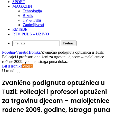
SPORT
MAGAZIN
Tehnologija
Biznis
TV & Film
Zanimljivosti
EMISIJE
RTV PULS – UŽIVO
Pretraži
Početna
/
Vijesti
/
Hronika
/
Zvanično podignuta optužnica u Tuzli:
Policajci i profesori optuženi za trgovinu djecom – maloljetnice
rođene 2009. godine, istraga puna dokaza
BiH
Hronika
Vijesti
U trendingu
Zvanično podignuta optužnica u
Tuzli: Policajci i profesori optuženi
za trgovinu djecom – maloljetnice
rođene 2009. godine, istraga puna