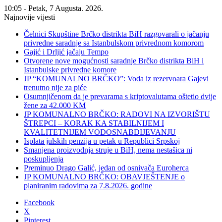
10:05 - Petak, 7 Augusta. 2026.
Najnovije vijesti
Čelnici Skupštine Brčko distrikta BiH razgovarali o jačanju
privredne saradnje sa Istanbulskom privrednom komorom
Gajić i Drljić jačaju Tempo
Otvorene nove mogućnosti saradnje Brčko distrikta BiH i
Istanbulske privredne komore
JP “KOMUNALNO BRČKO”: Voda iz rezervoara Gajevi
trenutno nije za piće
Osumnjičenom da je prevarama s kriptovalutama oštetio dvije
žene za 42.000 KM
JP KOMUNALNO BRČKO: RADOVI NA IZVORIŠTU
ŠTREPCI – KORAK KA STABILNIJEM I
KVALITETNIJEM VODOSNABDIJEVANJU
Isplata julskih penzija u petak u Republici Srpskoj
Smanjena proizvodnja struje u BiH, nema nestašica ni
poskupljenja
Preminuo Drago Galić, jedan od osnivača Euroherca
JP KOMUNALNO BRČKO: OBAVJEŠTENJE o
planiranim radovima za 7.8.2026. godine
Facebook
X
Pinterest