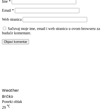
Ime
*
Email
*
Web stranica
Sačuvaj moje ime, email i web stranicu u ovom browseru za
buduće komentare.
00:00
Weather
Brčko
Poneki oblak
℃
29