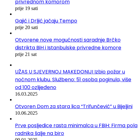
privrednom komorom
prije 19 sati
Gajić i Drljić jačaju Tempo
prije 20 sati
Otvorene nove mogućnosti saradnje Brčko
distrikta BiH i Istanbulske privredne komore
prije 21 sat
UŽAS U SJEVERNOJ MAKEDONIJI Izbio požar u
noćnom klubu. Službeno: 51 osoba poginula, više
od 100 ozlijeđeno
16.03.2025
Otvoren Dom za stara lica “Trifunčević” u Bijeljini
10.06.2025
Prve posljedice rasta minimalca u FBiH: Firma pola
radnika šalje na biro
09.01.2025