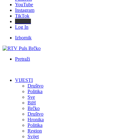
YouTube
Instagram
TikTok
Threads
Log In
Izbornik
Pretraži
VIJESTI
Društvo
Politika
Sve
BiH
Brčko
Društvo
Hronika
Politika
Region
Svijet