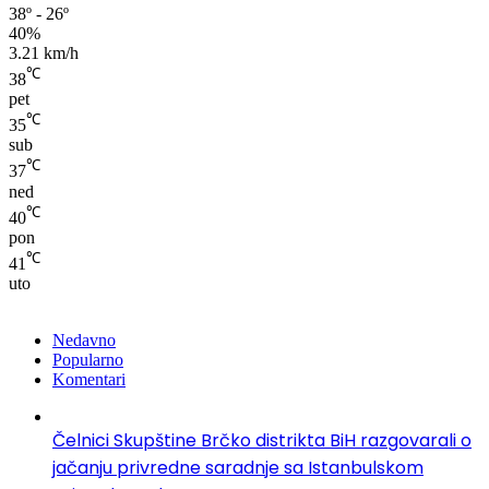
38º - 26º
40%
3.21 km/h
℃
38
pet
℃
35
sub
℃
37
ned
℃
40
pon
℃
41
uto
Nedavno
Popularno
Komentari
Čelnici Skupštine Brčko distrikta BiH razgovarali o
jačanju privredne saradnje sa Istanbulskom