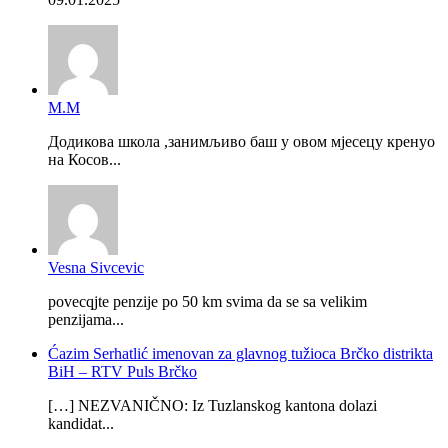
М.М
Додикова школа ,занимљиво баш у овом мјесецу кренуо
на Косов...
Vesna Sivcevic
povecqjte penzije po 50 km svima da se sa velikim
penzijama...
Ćazim Serhatlić imenovan za glavnog tužioca Brčko distrikta
BiH – RTV Puls Brčko
[…] NEZVANIČNO: Iz Tuzlanskog kantona dolazi
kandidat...