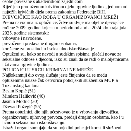
osobe povezane s akademskom zajednicom.
Riječ je o produženom krivičnom djelu trgovine ljudima, jednom od
najtežih krivičnih djela prema zakonima Federacije BiH.
DJEVOJČICE KAO ROBA U ORGANIZOVANOJ MREŽI
Prema navodima iz optužnice, žrtve su dvije maloljetne djevojčice
rođene 2009. godine koje su u periodu od aprila 2024. do kraja jula
2025. godine sistematski:
vrbovane i navođene,
prevožene i predavane drugim osobama,
korištene za prostituciju i seksualno iskorištavanje.
Optuženi su, kako se navodi u sudskim spisima, plaćali novac za
seksualne odnose s djecom, iako su znali da se radi o maloljetnicama
i žrtvama trgovine ljudima.
POLICAJCI U SRCU KRIMINALNE MREŽE
Najšokantniji dio ovog slučaja jeste činjenica da se među
optuženima nalaze čak četvorica policijskih službenika MUP-a
Tuzlanskog kantona:
Besim Kopić (51)
Miralem Halilović (46)
Jasmin Modrić (30)
Dževad Požegić (55)
Prema optužnici, dio njih učestvovao je u vrbovanju djevojčica,
organizovanju njihovog prevoza, predaji drugim osobama, kao i u
ličnom seksualnom iskorištavanju.
Istražni organi sumnjaju da su pojedini policajci koristili službeni