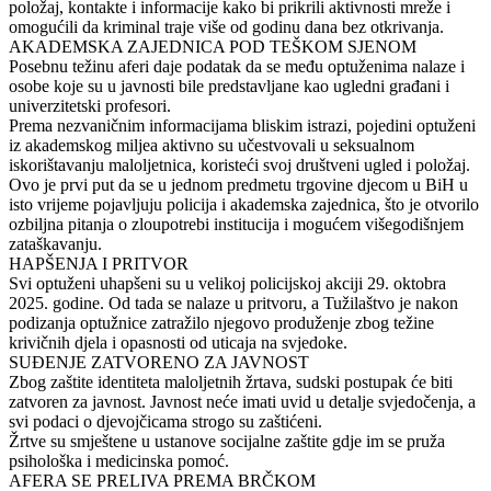
položaj, kontakte i informacije kako bi prikrili aktivnosti mreže i
omogućili da kriminal traje više od godinu dana bez otkrivanja.
AKADEMSKA ZAJEDNICA POD TEŠKOM SJENOM
Posebnu težinu aferi daje podatak da se među optuženima nalaze i
osobe koje su u javnosti bile predstavljane kao ugledni građani i
univerzitetski profesori.
Prema nezvaničnim informacijama bliskim istrazi, pojedini optuženi
iz akademskog miljea aktivno su učestvovali u seksualnom
iskorištavanju maloljetnica, koristeći svoj društveni ugled i položaj.
Ovo je prvi put da se u jednom predmetu trgovine djecom u BiH u
isto vrijeme pojavljuju policija i akademska zajednica, što je otvorilo
ozbiljna pitanja o zloupotrebi institucija i mogućem višegodišnjem
zataškavanju.
HAPŠENJA I PRITVOR
Svi optuženi uhapšeni su u velikoj policijskoj akciji 29. oktobra
2025. godine. Od tada se nalaze u pritvoru, a Tužilaštvo je nakon
podizanja optužnice zatražilo njegovo produženje zbog težine
krivičnih djela i opasnosti od uticaja na svjedoke.
SUĐENJE ZATVORENO ZA JAVNOST
Zbog zaštite identiteta maloljetnih žrtava, sudski postupak će biti
zatvoren za javnost. Javnost neće imati uvid u detalje svjedočenja, a
svi podaci o djevojčicama strogo su zaštićeni.
Žrtve su smještene u ustanove socijalne zaštite gdje im se pruža
psihološka i medicinska pomoć.
AFERA SE PRELIVA PREMA BRČKOM