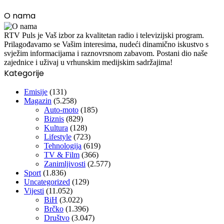
O nama
RTV Puls je Vaš izbor za kvalitetan radio i televizijski program.
Prilagođavamo se Vašim interesima, nudeći dinamično iskustvo s
svježim informacijama i raznovrsnom zabavom. Postani dio naše
zajednice i uživaj u vrhunskim medijskim sadržajima!
Kategorije
Emisije
(131)
Magazin
(5.258)
Auto-moto
(185)
Biznis
(829)
Kultura
(128)
Lifestyle
(723)
Tehnologija
(619)
TV & Film
(366)
Zanimljivosti
(2.577)
Sport
(1.836)
Uncategorized
(129)
Vijesti
(11.052)
BiH
(3.022)
Brčko
(1.396)
Društvo
(3.047)