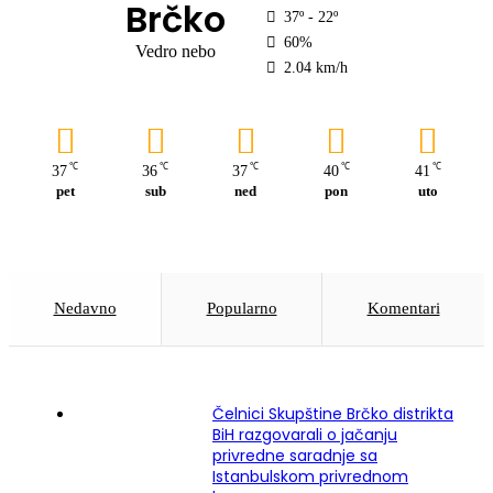
Brčko
37º - 22º
60%
Vedro nebo
2.04 km/h
℃
℃
℃
℃
℃
37
36
37
40
41
pet
sub
ned
pon
uto
Nedavno
Popularno
Komentari
Čelnici Skupštine Brčko distrikta
BiH razgovarali o jačanju
privredne saradnje sa
Istanbulskom privrednom