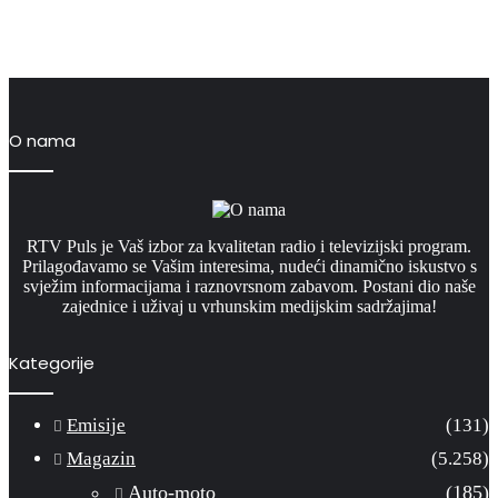
O nama
RTV Puls je Vaš izbor za kvalitetan radio i televizijski program.
Prilagođavamo se Vašim interesima, nudeći dinamično iskustvo s
svježim informacijama i raznovrsnom zabavom. Postani dio naše
zajednice i uživaj u vrhunskim medijskim sadržajima!
Kategorije
Emisije
(131)
Magazin
(5.258)
Auto-moto
(185)