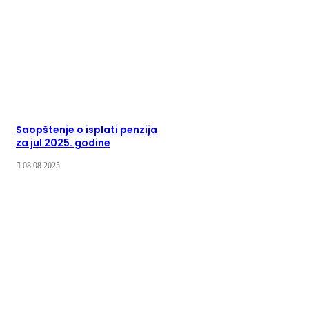
Saopštenje o isplati penzija
za jul 2025. godine
08.08.2025