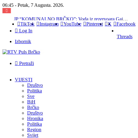
06:45 - Petak, 7 Augusta. 2026.
JP “KOMUNALNO BRČKO”: Voda iz rezervoara Gajevi trenutno nije za piće
TikTok
Instagram
YouTube
Pinterest
X
Facebook
Log In
Threads
Izbornik
Pretraži
VIJESTI
Društvo
Politika
Sve
BiH
Brčko
Društvo
Hronika
Politika
Region
Svijet