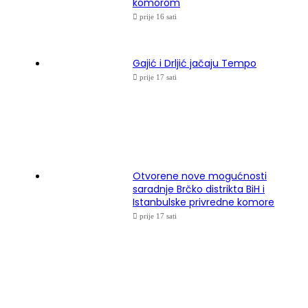
komorom
prije 16 sati
Gajić i Drljić jačaju Tempo
prije 17 sati
Otvorene nove mogućnosti
saradnje Brčko distrikta BiH i
Istanbulske privredne komore
prije 17 sati