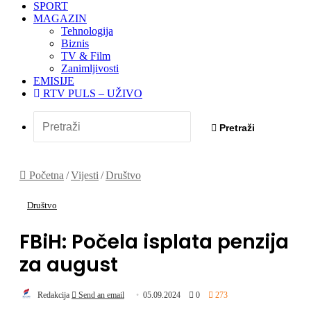
SPORT
MAGAZIN
Tehnologija
Biznis
TV & Film
Zanimljivosti
EMISIJE
RTV PULS – UŽIVO
Pretraži
Početna
/
Vijesti
/
Društvo
Društvo
FBiH: Počela isplata penzija
za august
Redakcija
Send an email
05.09.2024
0
273