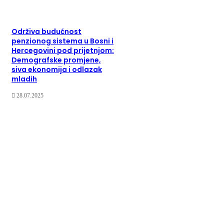
Održiva budućnost
penzionog sistema u Bosni i
Hercegovini pod prijetnjom:
Demografske promjene,
siva ekonomija i odlazak
mladih
28.07.2025